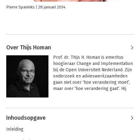
Pierre Spaninks
28 januari 2014
Over Thijs Homan
Prof. dr. Thijs H. Homan is emeritus 
hoogleraar Change and Implementation 
bij de Open Universiteit Nederland. Zijn 
onderzoek en advieswerkzaamheden 
gaan niet over ‘hoe verandering moet’, 
maar over ‘hoe verandering gaat’. Hij 
publiceerde: 
Teamleren
, 
Organisatiedynamica
, 
Het Et-cetera-
Andere boeken door Thijs Homan
principe
, 
In Control?
, 
De Veranderende 
Gemeente
.
Inhoudsopgave
Inleiding