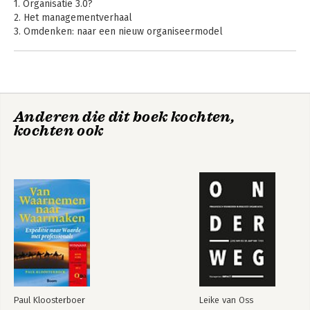
1. Organisatie 3.0?
2. Het managementverhaal
3. Omdenken: naar een nieuw organiseermodel
4. De binnenkant van de petrischaaltjeswereld
5. Eilandhoppen
6. Tekstwebben en betekeniswolken
7. Relatienetwerken
8. Macht
Wat nu!?
Organisatiedynamica
Anderen die dit boek kochten,
9. Organisatieontwikkeling
kochten ook
10. Collectieve actie
11. Leiderschap als emergent proces
Index
Paul Kloosterboer
Leike van Oss
Wat nu!?
De Binnenkant