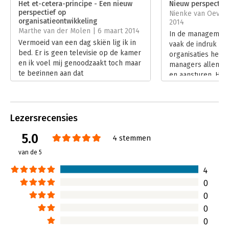
Het et-cetera-principe - Een nieuw
Nieuw perspectief
symmetrische, polycentrische, polyvalente en polyvocale
perspectief op
Nienke van Oevere
processen, waarbij het gaat om macht, sociale netwerken,
Hoofdrubriek:
Verandermanagement
organisatieontwikkeling
2014
complexiteit, eilanden en eilandhoppen, veranderende
Marthe van der Molen | 6 maart 2014
In de managementl
verhalen, (stille) revoluties, zelforganisatie,
Vermoeid van een dag skiën lig ik in
vaak de indruk ge
onvoorspelbaarheid en onbeheersbaarheid. Centraal hierbij
bed. Er is geen televisie op de kamer
organisaties het re
staat de paradox: hoe kunt u de doelstellingen waar u voor
en ik voel mij genoodzaakt toch maar
managers allemaal 
staat realiseren, terwijl u eigenlijk maar relatief weinig
te beginnen aan dat
en aansturen. Hoo
controle hebt over alles wat er zich in en om de organisatie
managementboek over
herkent de popul
afspeelt?
organisatieontwikkeling wat ik graag
managementverha
wilde recenseren. In de waan van de
aannames en mode
dag is dat blijven liggen. Het einde
dagelijkse praktij
Lezersrecensies
van 'Het et-cetera-principe' blijkt
voor hem om uit 
gelijktijdig geruststellend en
5.0
organisatiewereld 
4 stemmen
frustrerend...
Dit resulteerde in
van de 5
Lees verder
principe.
Lees verder
4
0
0
0
0