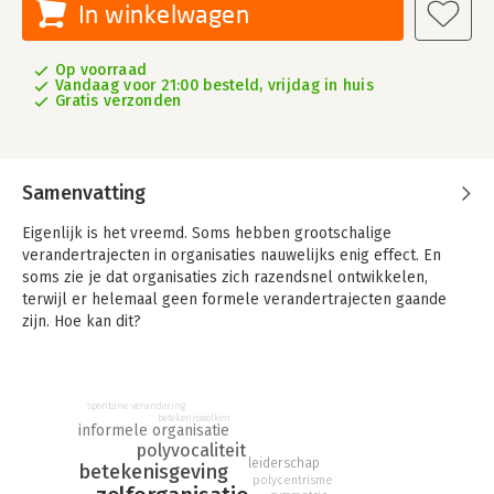
In winkelwagen
Op voorraad
Vandaag voor 21:00 besteld, vrijdag in huis
Gratis verzonden
Samenvatting
Eigenlijk is het vreemd. Soms hebben grootschalige
verandertrajecten in organisaties nauwelijks enig effect. En
soms zie je dat organisaties zich razendsnel ontwikkelen,
terwijl er helemaal geen formele verandertrajecten gaande
zijn. Hoe kan dit?
In de conventionele (verander-)managementliteratuur is het
uitgangspunt dat organisatieverandering gemanaged moet
worden. Als verandering niet gemanaged wordt, dan gebeurt er
spontane verandering
betekeniswolken
te weinig, - zo is de gedachte. Het gaat dan niet snel genoeg. Of
informele organisatie
het gaat juist alle kanten op. Het is echter maar de vraag of
polyvocaliteit
leiderschap
betekenisgeving
organisaties zich alleen maar ontwikkelen door interventies
polycentrisme
van managers. U kunt het ook omdraaien en organisaties niet