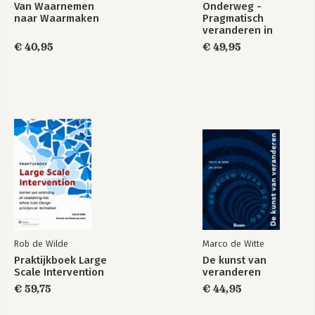
Van Waarnemen
Onderweg -
naar Waarmaken
Pragmatisch
veranderen in
robuuste
€ 40,95
€ 49,95
organisaties
Bekijk alle boeken
Rob de Wilde
Marco de Witte
Praktijkboek Large
De kunst van
Scale Intervention
veranderen
€ 59,75
€ 44,95