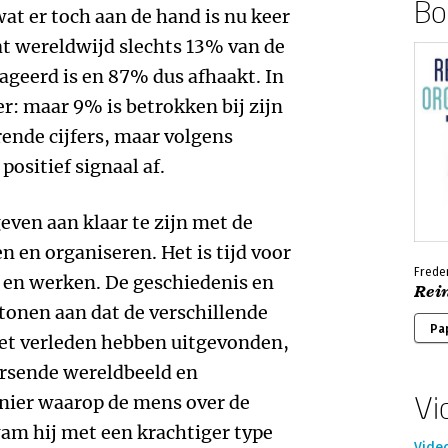
Boe
wat er toch aan de hand is nu keer
dat wereldwijd slechts 13% van de
geerd is en 87% dus afhaakt. In
er: maar 9% is betrokken bij zijn
rende cijfers, maar volgens
positief signaal af.
ven aan klaar te zijn met de
 en organiseren. Het is tijd voor
Freder
 en werken. De geschiedenis en
Rei
tonen aan dat de verschillende
Pa
het verleden hebben uitgevonden,
rsende wereldbeeld en
Vi
anier waarop de mens over de
am hij met een krachtiger type
Vide