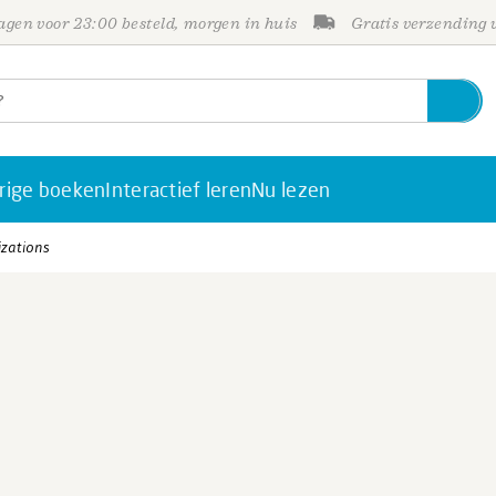
gen voor 23:00 besteld, morgen in huis
Gratis verzending
rige boeken
Interactief leren
Nu lezen
izations