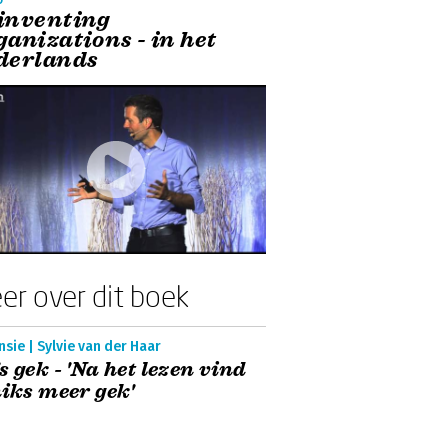
inventing
ganizations - in het
derlands
er over dit boek
sie | Sylvie van der Haar
s gek - 'Na het lezen vind
niks meer gek'