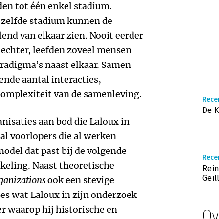
en tot één enkel stadium.
tzelfde stadium kunnen de
lend van elkaar zien. Nooit eerder
 echter, leefden zoveel mensen
aradigma’s naast elkaar. Samen
nde aantal interacties,
complexiteit van de samenleving.
Recen
De K
nisaties aan bod die Laloux in
al voorlopers die al werken
odel dat past bij de volgende
Recen
keling. Naast theoretische
Rein
Geïl
ganizations
ook een stevige
les wat Laloux in zijn onderzoek
er waarop hij historische en
Ov