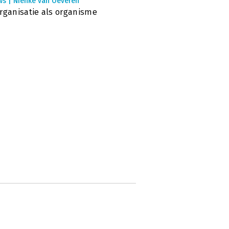
ws | Nienke van Oeveren
rganisatie als organisme