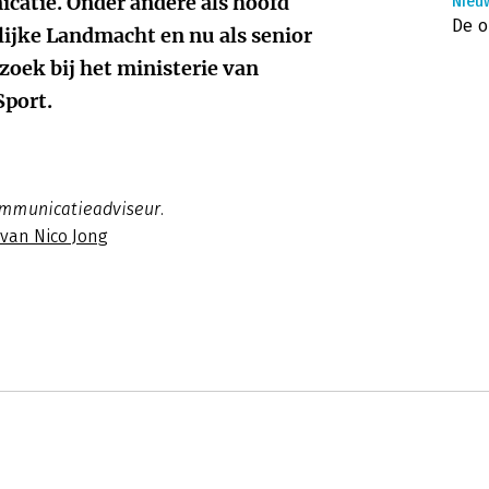
catie. Onder andere als hoofd
Nieu
De o
ijke Landmacht en nu als senior
ek bij het ministerie van
Sport.
ommunicatieadviseur.
 van Nico Jong