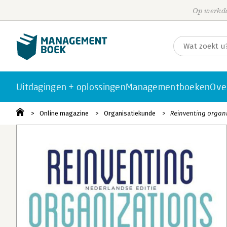
Op werkda
Uitdagingen + oplossingen
Managementboeken
Ove
Online magazine
Organisatiekunde
Reinventing organ