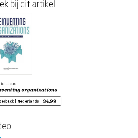
k bij dit artikel
ic Laloux
nventing organizations
34,99
perback | Nederlands
deo
o