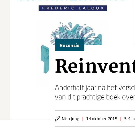
Recensie
Reinvent
Anderhalf jaar na het vers
van dit prachtige boek ove
Nico Jong
|
14 oktober 2015
|
3-4 m