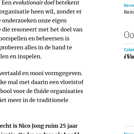
. Een
evolutionair doel
betekent
Recen
organisatie heen wil, zonder er
Rein
We onderzoeken onze eigen
e die resoneert met het doel van
Oo
oorspellen en beheersen is
roberen alles in de hand te
Colum
len en inspelen.
iV
d vertaald en mooi vormgegeven.
kke mal met daarin een vloeistof
bool voor de fluïde organisaties
et meer in de traditionele
recht is Nico Jong ruim 25 jaar