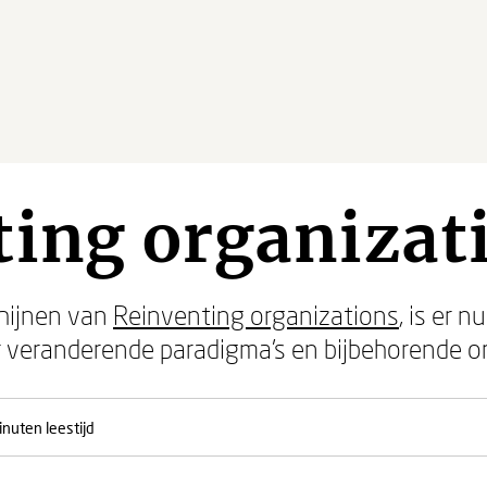
ing organizat
chijnen van
Reinventing organizations
, is er 
r veranderende paradigma’s en bijbehorende o
inuten leestijd