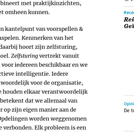
bineert met praktijkinzichten,
iet omheen kunnen.
Rece
Rei
Geï
en kantelpunt van voorspellen &
nspelen. Kenmerken van het
aarbij hoort zijn zelfsturing,
doel.
Zelfsturing
vertrekt vanuit
s voor iedereen beschikbaar en we
tieve intelligentie. Iedere
woordelijk voor de organisatie,
we houden elkaar verantwoordelijk
betekent dat we allemaal van
Opin
er op zijn eigen manier aan de
De t
 Opdelingen worden weggenomen
te verbonden. Elk probleem is een