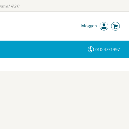
 vanaf €20
Inloggen
010-4731397
Personen
Trefwoorden