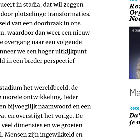
ueert in stadia, dat wil zeggen
Re
Or
 door plotselinge transformaties.
Ne
zeld van een doorbraak in ons
n, waardoor dan weer een nieuw
e overgang naar een volgende
anneer we een hoger uitkijkpunt
d in een breder perspectief
r stadium het wereldbeeld, de
Me
e morele ontwikkeling. Ieder
een bijvoeglijk naamwoord en een
Recen
Da'
at en overstijgt het vorige. De
je 
 veel dimensies en we groeien
el. Mensen zijn ingewikkeld en