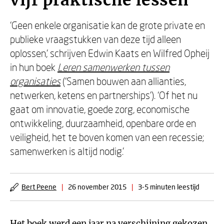
vijf praktische lessen
‘Geen enkele organisatie kan de grote private en
publieke vraagstukken van deze tijd alleen
oplossen,’ schrijven Edwin Kaats en Wilfred Opheij
in hun boek
Leren samenwerken tussen
organisaties
(‘Samen bouwen aan allianties,
netwerken, ketens en partnerships’). ‘Of het nu
gaat om innovatie, goede zorg, economische
ontwikkeling, duurzaamheid, openbare orde en
veiligheid, het te boven komen van een recessie;
samenwerken is altijd nodig.’
Bert Peene
|
26 november 2015
|
3-5 minuten leestijd
Het boek werd een jaar na verschijning gekozen