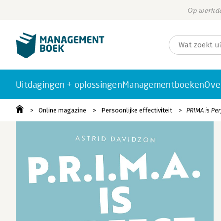
Op werkda
Uitdagingen + oplossingen
Managementboeken
Ove
Online magazine
Persoonlijke effectiviteit
PRIMA is Per