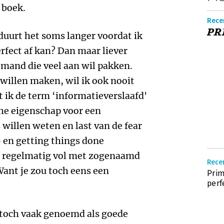
 boek.
Rece
PRI
 duurt het soms langer voordat ik
erfect af kan? Dan maar liever
iemand die veel aan wil pakken.
f willen maken, wil ik ook nooit
t ik de term ‘informatieverslaafd'
che eigenschap voor een
s willen weten en last van de fear
 en getting things done
x regelmatig vol met zogenaamd
Rece
ant je zou toch eens een
Prim
perf
 toch vaak genoemd als goede