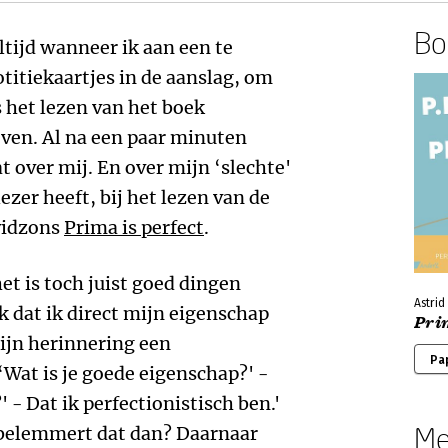
Boe
altijd wanneer ik aan een te
titiekaartjes in de aanslag, om
 het lezen van het boek
even. Al na een paar minuten
t over mij. En over mijn ‘slechte'
ezer heeft, bij het lezen van de
vidzons
Prima is perfect
.
et is toch juist goed dingen
Astrid
k dat ik direct mijn eigenschap
Prim
mijn herinnering een
Pa
 ‘Wat is je goede eigenschap?' -
 - Dat ik perfectionistisch ben.'
Me
 belemmert dat dan? Daarnaar