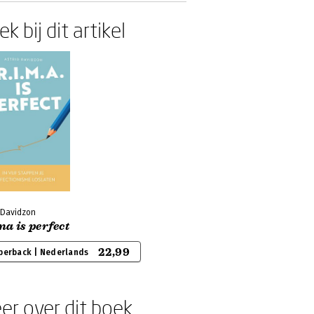
k bij dit artikel
 Davidzon
a is perfect
22,99
perback | Nederlands
er over dit boek