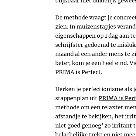
blijkbaar niet duidelijk gewees
De methode vraagt je concreet
zien. In muizenstapjes verande
eigenschappen op 1 dag aan te
schrijfster gedoemd te mislu
maand al een ander mens te zi
beter, kom je een heel eind. V
PRIMA is Perfect.
Herken je perfectionisme als 
stappenplan uit
PRIMA is Perf
methode om een relaxter mens
afstandje te bekijken, het irr
niet goed genoeg' zo irritant 
belachelijke trekt en niet mee