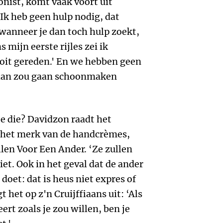
onist, komt vaak voort uit
Ik heb geen hulp nodig, dat
 wanneer je dan toch hulp zoekt,
s mijn eerste rijles zei ik
nooit gereden.' En we hebben geen
 dan zou gaan schoonmaken
 die? Davidzon raadt het
 het merk van de handcrèmes,
len Voor Een Ander. ‘Ze zullen
iet. Ook in het geval dat de ander
 doet: dat is heus niet expres of
 het op z'n Cruijffiaans uit: ‘Als
ert zoals je zou willen, ben je