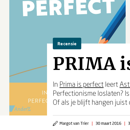
Recensie
PRIMA is
In
Prima is perfect
leert
Ast
Perfectionisme loslaten? I
Of als je blijft hangen juis
Margot van Trier
|
30 maart 2016
|
3