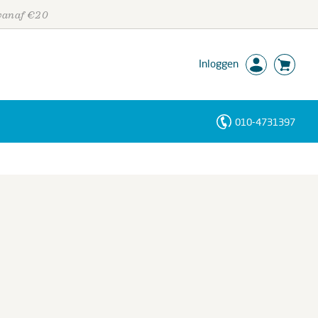
 vanaf €20
Inloggen
010-4731397
Personen
Trefwoorden