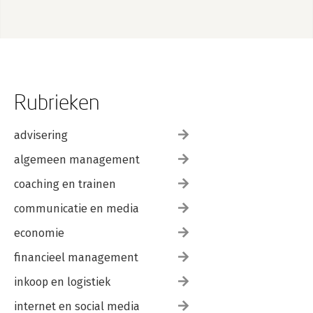
7.1 Jouw ideale toekomstbeeld
7.2 Hoe verslind je een olifant?
7.3 Welke brokken eerst?
7.4 Een gemene valkuil ontwijken
7.5 Hoe formuleer je een resultaat?
7.6 Realistisch zijn is irrelevant
7.7 Waarom je grenzen verleggen?
Rubrieken
8. I = Inspiratie
8.1 Boeken, audio en video
advisering
8.2 Er gaat niets boven ‘live’
algemeen management
8.3 Kijk uit door wie je je laat inspireren
8.4 Blijf gefocust op jouw resultaat
coaching en trainen
8.5 Hoe de ‘Creatiespiraal’ mij inspireerde
8.6 Alleen jij hebt die sleutel
communicatie en media
9. M = Mindset
economie
9.1 Het nut van gevoelsmanagement
financieel management
9.2 Je goed voelen is de basis van alles
9.3 De kracht van beelden
inkoop en logistiek
9.4 Jezelf bevrijden van nare herinneringen
9.5 Van zwartkijker naar optimist
internet en social media