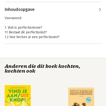
Andere boeken door Astrid
Davidzon
Inhoudsopgave
Voorwoord
1. Wat is perfectionisme?
1.1 Bestaat dé perfectionist?
1.2 Hoe herken je een perfectionist?
1.3 Een ‘perfect’ leven?
1.4 De perfecte perfectionist
1.5 Ploeteren of bevriezen?
1.6 Wanneer is het goed genoeg?
1.7 Hoe houd je je faalangst verborgen?
Anderen die dit boek kochten,
1.8 Naar wie luister jij?
Prima is perfect
kochten ook
1.9 Met twee maten meten
2. Waar komen we perfectionisme tegen?
2.1 Uiterlijk en gezondheid
Bekijk alle boeken
2.2 Liefde, relaties en seksualiteit
2.3 Kinderen
2.4 Studie, werk en carrière
2.5 Vrijetijdsbesteding