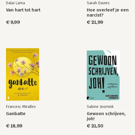
4.5 Tikkende tijdbom voor je gezondheid
Dalai Lama
Sarah Davies
4.6 Verslavingen, vlucht- en controlegedrag
Van hart tot hart
Hoe overleef je een
4.7 De grens bereikt – opgebrand!
narcist?
4.8 Geen uitweg meer zien
€ 9,99
€ 21,99
5. De totstandkoming van de P.R.I.M.A.-methode
5.1 Waarom wilskracht niet werkt
5.2 Mijn kennismaking met het onbewuste
5.3 Positief denken is niet genoeg
5.4 Waardevolle eye openers
5.5 Hoe krijg je je onbewuste weer mee?
5.6 Wat is de P.R.I.M.A.-methode?
6. P = Probleem (h)erkennen
6.1 Jezelf onder de loep nemen
6.2 Trap niet in de vermomming
6.3 Welke angst ligt eronder?
Francesc Miralles
Sabine Jeurnink
6.4 Destructieve manieren om aan angst te ontsnappen
Ganbatte
Gewoon schrijven,
6.5 Herken je de positieve intentie?
joh!
6.6 Wat kost het je allemaal?
€ 18,99
€ 21,50
7. R = Resultaat