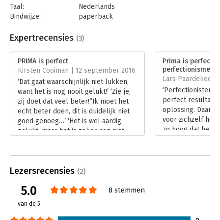
Taal:
Nederlands
Een helder en mooi boek vol praktische tips die je helpen om
Bindwijze:
paperback
te gaan met perfectionisme. Ik ben erg onder de indruk!
-
Aantal pagina's:
192
Judith Webber (auteur, spreker, organisatievernieuwer)
Uitgever:
AnderZ
Expertrecensies
(3)
Druk:
1
Verschijningsdatum:
28-10-2024
PRIMA is perfect
Prima is perfect -
perfectionisme lo
Kirsten Cooiman | 12 september 2016
Hoofdrubriek:
Persoonlijke effectiviteit
Lars Paardekooper 
‘Dat gaat waarschijnlijk niet lukken,
‘Perfectionisten s
want het is nog nooit gelukt!’ ‘Zie je,
perfect resultaat
zij doet dat veel beter!’‘Ik moet het
oplossing. Daarbij
echt beter doen, dit is duidelijk niet
voor zichzelf hoog
goed genoeg…’ ‘Het is wel aardig
zo hoog dat het d
gelukt, maar het is zeker nog niet
nagestreefd wordt,
perfect!’
Lees verder
Lees verder
Lezersrecensies
(2)
5.0
8 stemmen
van de 5