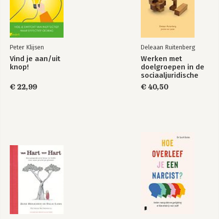
2.6 Sociaal verkeer
3. Oorzaken en verklaringen van perfectionisme
3.1 Wat drijft ons?
3.2 Waarom controle zo belangrijk is
Peter Klijsen
Deleaan Ruitenberg
3.3 Negativiteit blijft hangen
Vind je aan/uit
Werken met
3.4 Waar komt angst vandaan?
knop!
doelgroepen in de
3.5 Hoe reageren we op gevaar?
sociaaljuridische
3.6 De drie angstreacties in de praktijk
dienstverlening
€ 22,99
€ 40,50
3.7 De doorhollende maatschappij
3.8 Keuzestress en perfectionisme
3.9 Vrouwen in een onmogelijke spagaat
3.10 Compenseren van onzekerheid
3.11 Is perfectionisme erfelijk?
3.12 Denken voor een ander
3.13 De rol van overtuigingen
4. Voordelen, valkuilen en gevaren
4.1 De voordelen van perfectionisme
4.2 De keerzijde van perfectionisme
4.3 Laat jij je voor andermans karretje spannen?
4.4 Signalen die je beter niet kunt negeren