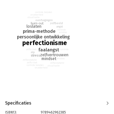
Perfectionisten zijn namelijk gedoemd vroeg of laat vast te
lopen. Ze hebben veel last van stress, faalangst en
dwangmatig denken, en ontwikkelen daarmee allerlei
controle loslaten
lichamelijke en geestelijke klachten, zoals paniekaanvallen of
onzekerheid
visualisatie
zelfs een burn-out.
overtuigingen
burn-out
zelfbeeld
loslaten
angst
Als je niet aan de slag gaat met de échte oorzaak van je hoge
prima-methode
controle
emoties
eisen, is het loslaten van je perfectionisme een illusie. Met de
persoonlijke ontwikkeling
door haar ontwikkelde 'P.R.I.M.A-methode' biedt ex-
perfectionisme
perfectionist Astrid Davidzon een praktisch en effectief 5-
faalangst
stappenplan waarmee je je perfectionisme leert loslaten. Pas
zelfkritiek
controle
nlp
zelfvertrouwen
als je je perfectionisme laat varen, merk je dat prima eigenlijk
stress
mindset
emoties
ook al perfect is, en hoeveel rust en ruimte het oplevert om
zelfacceptatie
zelfkritiek
zelfacceptatie
vanuit ontspanning te leven en meer te kunnen genieten.
controle loslaten
visualisatie
onzekerheid
Een 'perfecte' combinatie van gevoel en praktijk.
Onderdompelen in zowel theorie als persoonlijke ervaringen
en gefocust in actie gaan. En dat allemaal vanuit liefde, humor
en compassie.
- Pauline de Wilde (tv-presentatrice en
dagvoorzitter)
Loslaten is de sleutel om minder perfect te zijn. Laat dit boek
Specificaties
een leidraad zijn om beter met perfectionisme om te gaan.
-
ISBN13:
9789462962385
Marjon de Hond (voormalig weervrouw NOS)