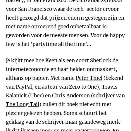
Battery, in San Francisco. De club staat symbool
voor San Francisco waar de tech-sector ervoor
heeft gezorgd dat prijzen enorm gestegen zijn en
met name onroerend goed onbetaalbaar is
geworden voor de meeste mensen. Voor de happy
few is het 'partytime all the time'...
Je kijkt mee hoe Keen als een soort Sherlock de
interneteconomie en haar helden ontmaskert,
althans op papier. Met name
Peter Thiel
(bekend
van PayPal, en auteur van
Zero to One
), Travis
Kalanick (Uber) en
Chris Anderson
(schrijver van
The Long Tail
) zullen dit boek niet echt met
plezier gelezen hebben. Soms schuurt het
geklaag van de schrijver maar gaandeweg merk
ik dat ik Keen meer en meer ga vertrouwen. En