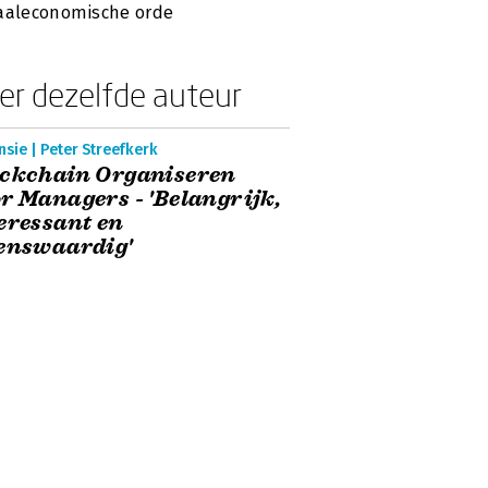
aaleconomische orde
er dezelfde auteur
sie | Peter Streefkerk
ockchain Organiseren
r Managers - 'Belangrijk,
eressant en
enswaardig'