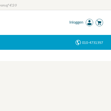
 vanaf €20
Inloggen
010-4731397
Personen
Trefwoorden