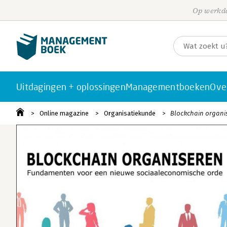
Op werkda
Uitdagingen + oplossingen
Managementboeken
Ove
Online magazine
Organisatiekunde
Blockchain organi