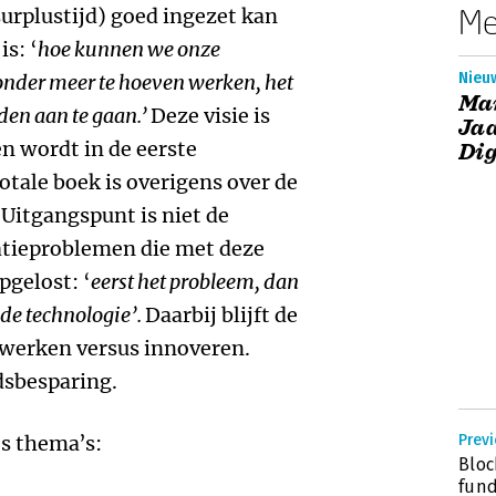
Me
surplustijd) goed ingezet kan
s: ‘
hoe kunnen we onze
Nieu
onder meer te hoeven werken, het
Ma
den aan te gaan.’
Deze visie is
Jaa
en wordt in de eerste
Dig
otale boek is overigens over de
! Uitgangspunt is niet de
atieproblemen die met deze
gelost: ‘
eerst het probleem, dan
de technologie’.
Daarbij blijft de
 werken versus innoveren.
dsbesparing.
es thema’s:
Prev
Bloc
fun