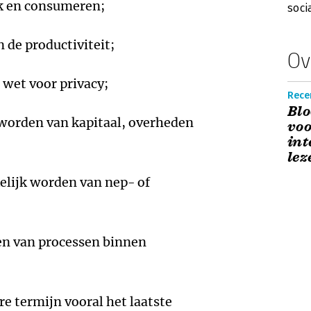
rk en consumeren;
soci
n de productiviteit;
Ov
 wet voor privacy;
Recen
Bl
 worden van kapitaal, overheden
voo
int
lez
elijk worden van nep- of
ren van processen binnen
re termijn vooral het laatste