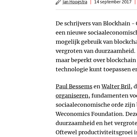
Jan Hoogstra
|
14 september 2017
|
De schrijvers van Blockhain 
een nieuwe sociaaleconomisch
mogelijk gebruik van blockcha
vergroten van duurzaamheid. 
maar beperkt over blockchain
technologie kunt toepassen en
Paul Bessems
en
Walter Bril
, 
organiseren
, fundamenten vo
sociaaleconomische orde zijn
Weconomics Foundation. Deze 
duurzaamheid en het vergrot
Oftewel productiviteitsgroei i