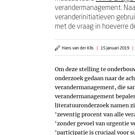
verandermanagement. Naar
veranderinitiatieven gebr
met de vraag in hoeverre d
Hans van der Klis
|
15 januari 2019
|
Om deze stelling te onderbou
onderzoek gedaan naar de acht
verandermanagement, die sam
verandermanagement bepalen.
literatuuronderzoek namen zij
‘zeventig procent van alle ver
‘zonder gevoel van urgentie 
‘participatie is cruciaal voor 