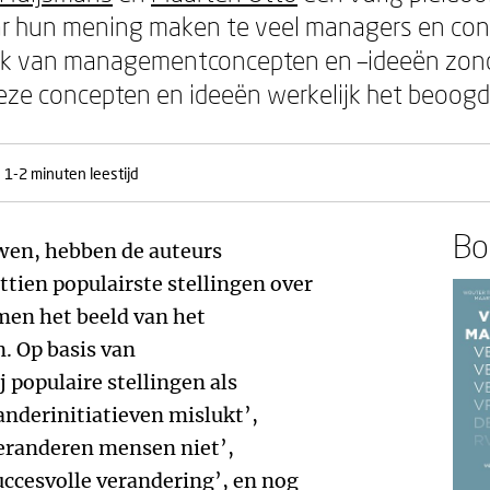
 hun mening maken te veel managers en cons
uik van managementconcepten en –ideeën zond
eze concepten en ideeën werkelijk het beoogd
1-2 minuten leestijd
Boe
wen, hebben de auteurs
tien populairste stellingen over
en het beeld van het
 Op basis van
 populaire stellingen als
anderinitiatieven mislukt’,
veranderen mensen niet’,
succesvolle verandering’, en nog