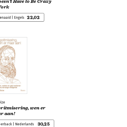
oesn't Have to Be Crazy
Work
22,02
enaaid | Engels
olze
ritmisering, wen er
r aan!
30,25
perback | Nederlands