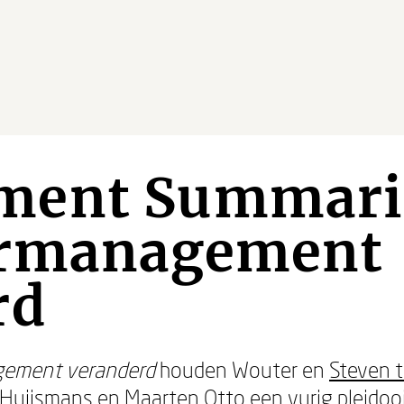
ent Summarie
ermanagement
rd
ement veranderd
houden Wouter en
Steven 
 Huijsmans
en
Maarten Otto
een vurig pleidoo