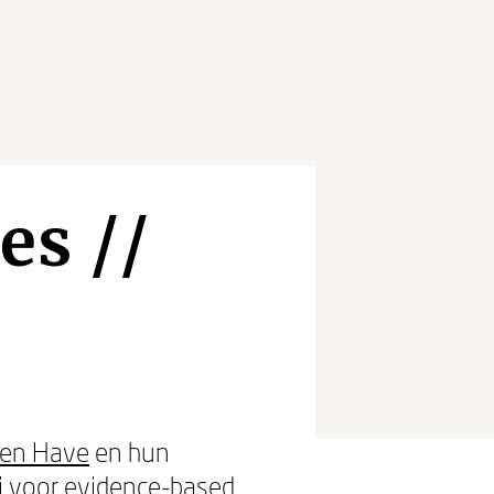
s //
ten Have
en hun
i voor evidence-based