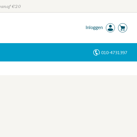
 vanaf €20
Inloggen
010-4731397
Personen
Trefwoorden