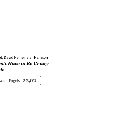
ed, David Heinemeier Hansson
sn't Have to Be Crazy
rk
22,02
aid | Engels