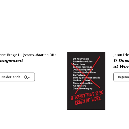
nne-Bregje Huijsmans, Maarten Otto
Jason Fri
nagement
It Doe
at Wo
0,-
| Nederlands
Ingena