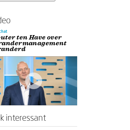
deo
chat
uter ten Have over
randermanagement
randerd
k interessant