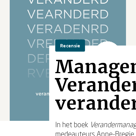
Recensie
Managem
Verand
verande
In het boek
Verandermanag
medeauteurs
Anne-Bregje