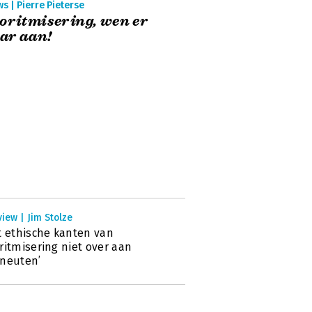
s | Pierre Pieterse
oritmisering, wen er
ar aan!
view | Jim Stolze
t ethische kanten van
ritmisering niet over aan
neuten’