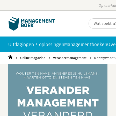
Op werkda
Uitdagingen + oplossingen
Managementboeken
Ove
Online magazine
Verandermanagement
Management S