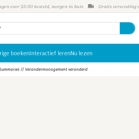
gen voor 23:00 besteld, morgen in huis
Gratis verzending
rige boeken
Interactief leren
Nu lezen
ummaries // Verandermanagement veranderd