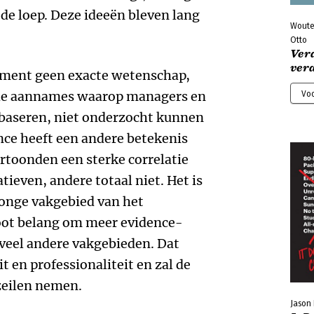
 de loep. Deze ideeën bleven lang
Woute
Otto
Ver
ver
ement geen exacte wetenschap,
 de aannames waarop managers en
Voo
 baseren, niet onderzocht kunnen
ce heeft een andere betekenis
rtoonden een sterke correlatie
tieven, andere totaal niet. Het is
jonge vakgebied van het
ot belang om meer evidence-
 veel andere vakgebieden. Dat
t en professionaliteit en zal de
 zeilen nemen.
Jason