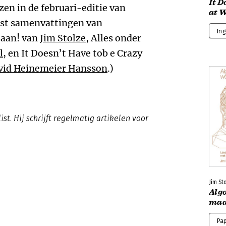
It D
en in de februari-editie van
at 
t samenvattingen van
Ing
 aan! van
Jim Stolze
, Alles onder
l
, en It Doesn’t Have tob e Crazy
vid Heinemeier Hansson
.)
ist. Hij schrijft regelmatig artikelen voor
Jim St
Algo
maa
Pa