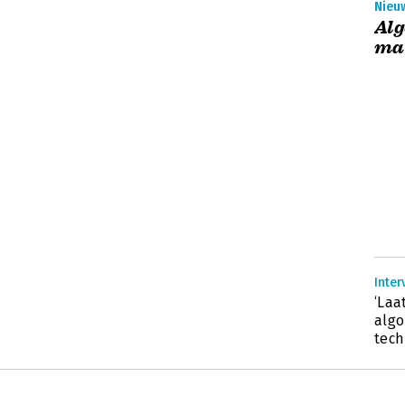
Nieuw
Alg
ma
Inter
‘Laa
algo
tech