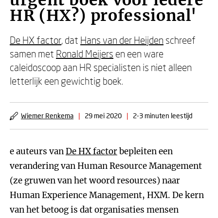
urgent boek voor iedere
HR (HX?) professional'
De HX factor
, dat
Hans van der Heijden
schreef
samen met
Ronald Meijers
en een ware
caleidoscoop aan HR specialisten is niet alleen
letterlijk een gewichtig boek.
Wiemer Renkema
|
29 mei 2020
|
2-3 minuten leestijd
e auteurs van
De HX factor
bepleiten een
verandering van Human Resource Management
(ze gruwen van het woord resources) naar
Human Experience Management, HXM. De kern
van het betoog is dat organisaties mensen