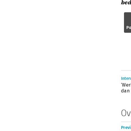
bed
Po
Inte
‘Wer
dan 
Ov
Prev