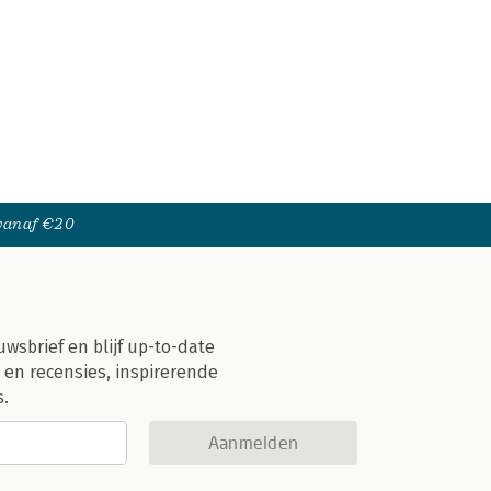
 vanaf €20
uwsbrief en blijf up-to-date
 en recensies, inspirerende
s.
Aanmelden