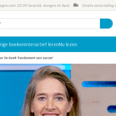
gen voor 23:00 besteld, morgen in huis
Gratis verzending
rige boeken
Interactief leren
Nu lezen
r 5e boek 'Fundament van succes'