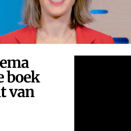
gema
e boek
t van