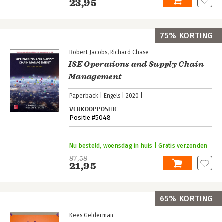
23,95
75% KORTING
Robert Jacobs
Richard Chase
ISE Operations and Supply Chain
Management
Paperback
Engels
2020
VERKOOPPOSITIE
Positie #5048
Nu besteld, woensdag in huis | Gratis verzonden
87,58
21,95
65% KORTING
Kees Gelderman