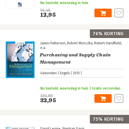
Nu besteld, woensdag in huis
51,45
12,95
76% KORTING
James Patterson
Robert Monczka
Robert Handfield
e.a.
Purchasing and Supply Chain
Management
Gebonden
Engels
2015
Nu besteld, woensdag in huis | Gratis verzonden
131,93
32,95
75% KORTING
David Levine
Stephan Davis