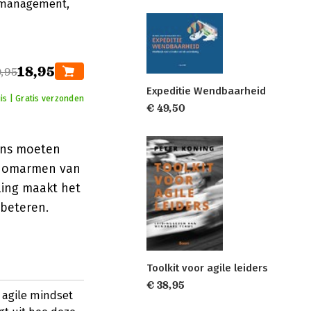
lfmanagement,
18,95
,95
Expeditie Wendbaarheid
is | Gratis verzonden
€ 49,50
vens moeten
et omarmen van
ling maakt het
rbeteren.
Toolkit voor agile leiders
€ 38,95
 agile mindset