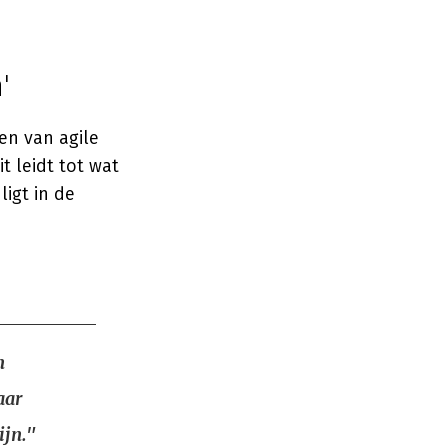
'
en van agile
t leidt tot wat
ligt in de
n
aar
ijn."