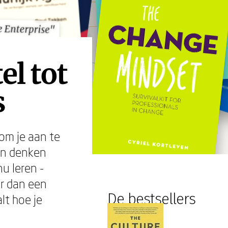
e Enterprise"
e Enterprise"
el tot
s
 om je aan te
van denken
u leren -
er dan een
De bestsellers
lt hoe je