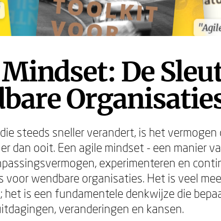
"
"
"Agil
"Agil
 Mindset: De Sleut
bare Organisatie
 die steeds sneller verandert, is het vermogen
ler dan ooit. Een agile mindset - een manier 
npassingsvermogen, experimenteren en contin
s voor wendbare organisaties. Het is veel me
 het is een fundamentele denkwijze die bepaa
itdagingen, veranderingen en kansen.