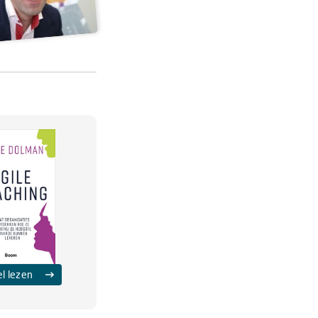
el lezen