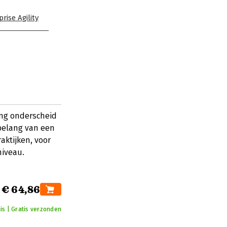
rise Agility
ng onderscheid
 belang van een
aktijken, voor
niveau.
€ 64,86
is | Gratis verzonden