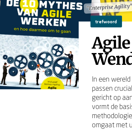
"Enterprise Agility
"Enterprise Agility
trefwoord
Agile
Wend
In een wereld
passen crucia
gericht op aa
vormt de basi
methodologie;
omgaat met u