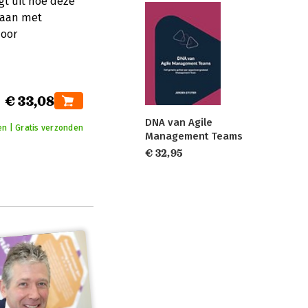
gt uit hoe deze
gaan met
door
€ 33,08
DNA van Agile
en | Gratis verzonden
Management Teams
€ 32,95