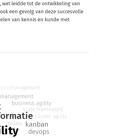
, wat leidde tot de ontwikkeling van
 ook een gevolg van deze succesvolle
delen van kennis en kunde met
foliomanagement
tmanagement
business agility
t
scale framework
formatie
cluster agility
kanban
teams
lity
devops