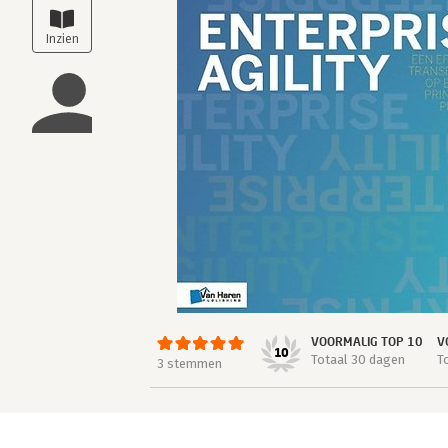
VOORMALIG TOP 10
V
10
Totaal 30 dagen
T
3 stemmen