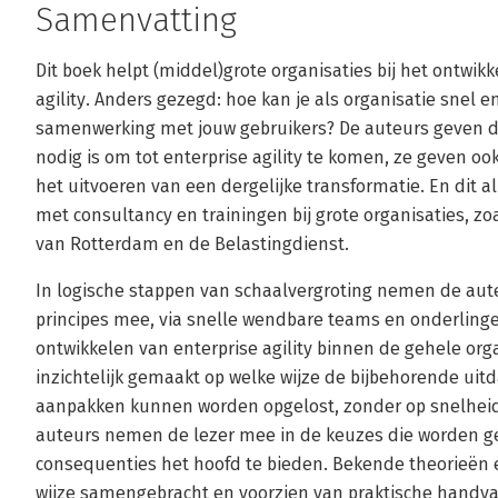
Samenvatting
Dit boek helpt (middel)grote organisaties bij het ontwik
agility. Anders gezegd: hoe kan je als organisatie snel
samenwerking met jouw gebruikers? De auteurs geven de 
nodig is om tot enterprise agility te komen, ze geven oo
het uitvoeren van een dergelijke transformatie. En dit 
met consultancy en trainingen bij grote organisaties, zoa
van Rotterdam en de Belastingdienst.
In logische stappen van schaalvergroting nemen de aut
principes mee, via snelle wendbare teams en onderlin
ontwikkelen van enterprise agility binnen de gehele orga
inzichtelijk gemaakt op welke wijze de bijbehorende ui
aanpakken kunnen worden opgelost, zonder op snelheid
auteurs nemen de lezer mee in de keuzes die worden g
consequenties het hoofd te bieden. Bekende theorieën 
wijze samengebracht en voorzien van praktische handv