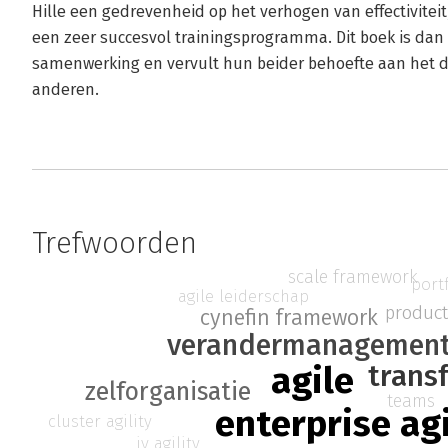
Hille een gedrevenheid op het verhogen van effectiviteit
een zeer succesvol trainingsprogramma. Dit boek is dan
samenwerking en vervult hun beider behoefte aan het 
anderen.
Trefwoorden
scale framework
port
agile leiderschap
produc
cynefin framework
verandermanagemen
trans
agile
zelforganisatie
teams
enterprise agi
cluster agility
iv agility