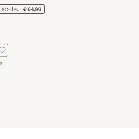
€ 64,86
E-book | NL
s