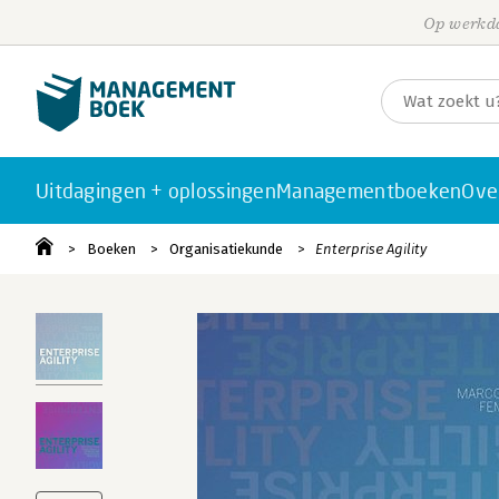
Op werkda
Uitdagingen + oplossingen
Managementboeken
Ove
Boeken
Organisatiekunde
Enterprise Agility