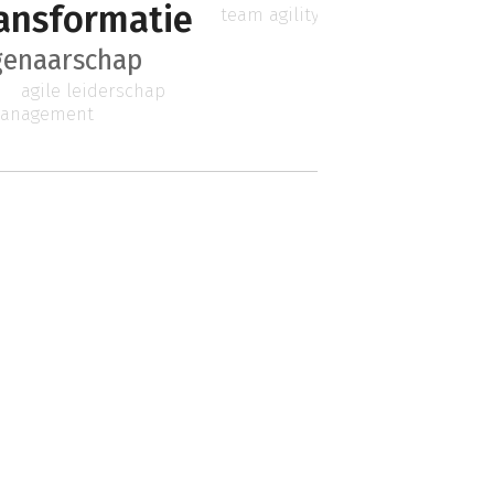
ransformatie
team agility
genaarschap
agile leiderschap
management