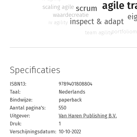
agile t
scaling agile
scrum
waardecreatie
ei
inspect & adapt
iv agility
portfolio
team agility
Specificaties
ISBN13:
9789401808804
Taal:
Nederlands
Bindwijze:
paperback
Aantal pagina's:
550
Uitgever:
Van Haren Publishing B.V.
Druk:
1
Verschijningsdatum:
10-10-2022