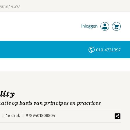
 vanaf €20
Inloggen
010-4731397
Personen
Trefwoorden
lity
atie op basis van principes en practices
2
1e druk
9789401808804