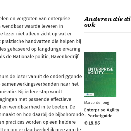
Anderen die di
kelen en vergroten van enterprise
ook
 en wendbaar waarde leveren in
lezer niet alleen zicht op wat er
k praktische handvatten die helpen bij
alles gebaseerd op langdurige ervaring
ls de Nationale politie, Havenbedrijf
eurs de lezer vanuit de onderliggende
ge samenwerkingsverbanden naar het
nisatie. Bij iedere stap wordt
tdagingen met passende effectieve
Marco de Jong
 en wendbaarheid in te boeten. De
Enterprise Agility
emaakt en hoe daarbij de bijbehorende
- Pocketguide
en practices worden op een heldere
€ 18,95
atten om er daadwerkelijk mee aan de