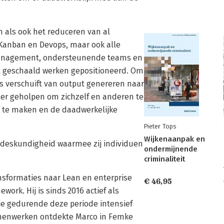
 als ook het reduceren van al
 Kanban en Devops, maar ook alle
 management, ondersteunende teams en
t geschaald werken gepositioneerd. Om
us verschuift van output genereren naar
zer geholpen om zichzelf en anderen te
k te maken en de daadwerkelijke
Pieter Tops
Wijkenaanpak en
 deskundigheid waarmee zij individuen
ondermijnende
criminaliteit
ansformaties naar Lean en enterprise
€ 46,95
work. Hij is sinds 2016 actief als
tie gedurende deze periode intensief
samenwerken ontdekte Marco in Femke