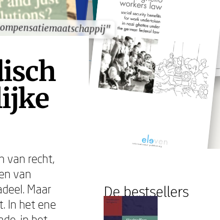
compensatiemaatschappij"
compensatiemaatschappij"
disch
ijke
n van recht,
den van
adeel. Maar
De bestsellers
. In het ene
de, in het