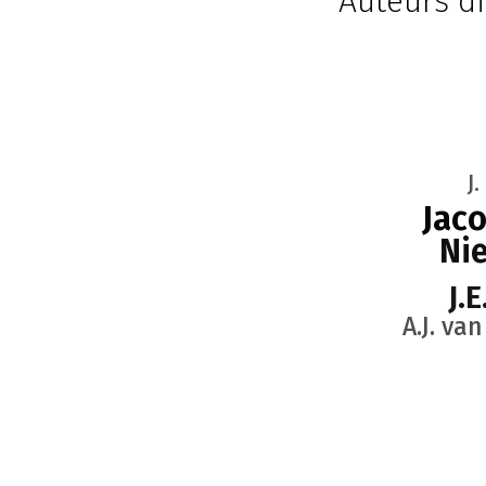
Auteurs di
J
Jaco
Nie
J.
A.J. va