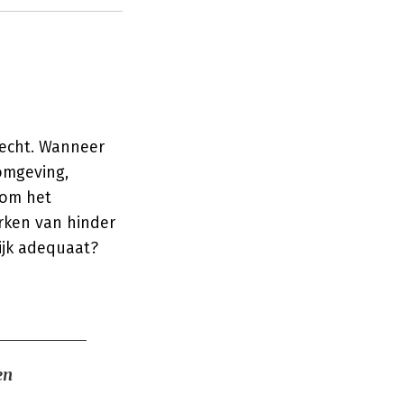
recht. Wanneer
fomgeving,
 om het
rken van hinder
ijk adequaat?
en