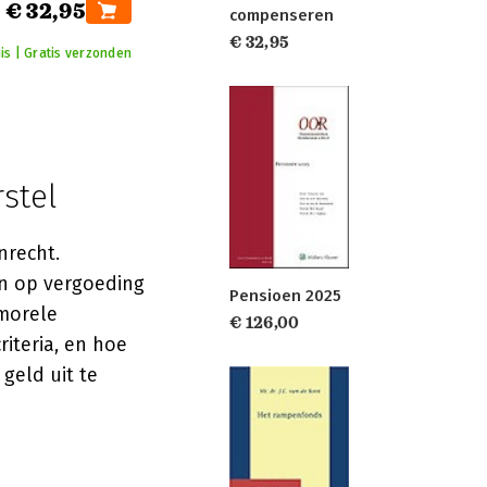
€ 32,95
compenseren
€ 32,95
is | Gratis verzonden
stel
nrecht.
en op vergoeding
Pensioen 2025
 morele
€ 126,00
riteria, en hoe
geld uit te