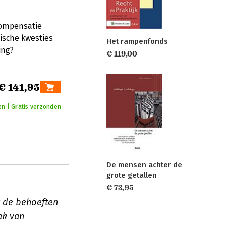
compensatie
dische kwesties
Het rampenfonds
ing?
€ 119,00
€ 141,95
n | Gratis verzonden
De mensen achter de
grote getallen
€ 73,95
r de behoeften
ak van