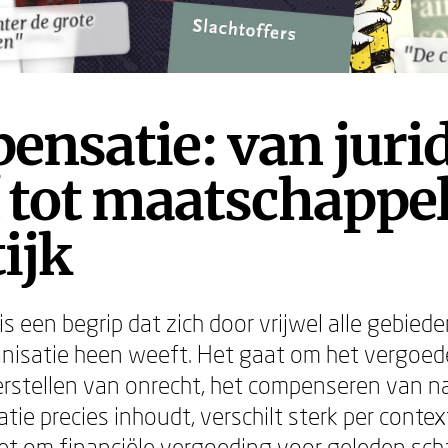
ter de grote
ter de grote
en"
en"
"De 
"De 
nsatie: van juri
 tot maatschappel
ijk
 een begrip dat zich door vrijwel alle gebiede
anisatie heen weeft. Het gaat om het vergoe
erstellen van onrecht, het compenseren van n
e precies inhoudt, verschilt sterk per context
het om financiële vergoeding voor geleden scha