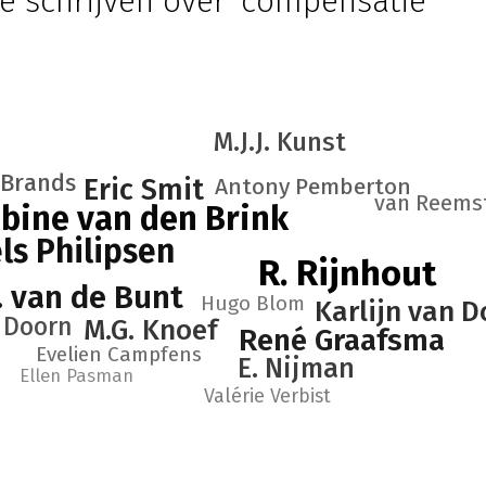
e schrijven over 'compensatie'
M.J.J. Kunst
. Brands
Eric Smit
Antony Pemberton
van Reems
bine van den Brink
ls Philipsen
R. Rijnhout
E. van de Bunt
Hugo Blom
Karlijn van D
n Doorn
M.G. Knoef
René Graafsma
Evelien Campfens
E. Nijman
Ellen Pasman
Valérie Verbist