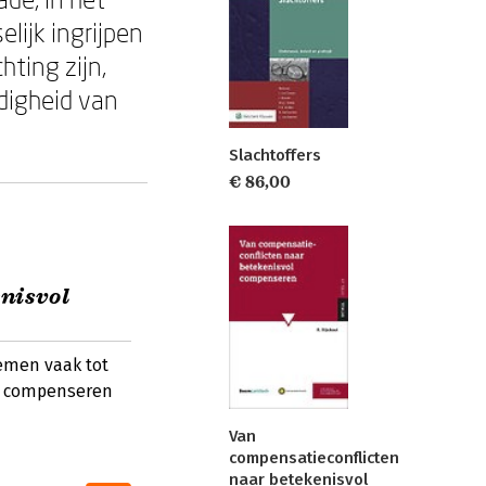
lijk ingrijpen
hting zijn,
digheid van
Slachtoffers
€ 86,00
nisvol
emen vaak tot
ol compenseren
Van
compensatieconflicten
naar betekenisvol