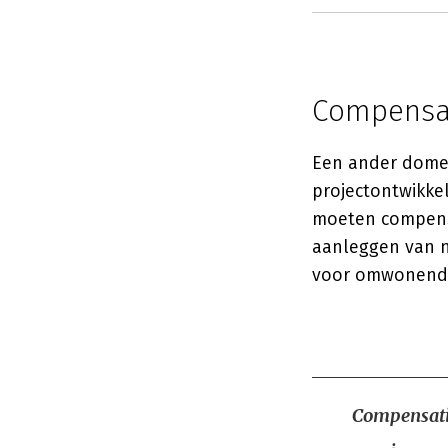
Compensat
Een ander domei
projectontwikkel
moeten compens
aanleggen van n
voor omwonenden
Compensatie