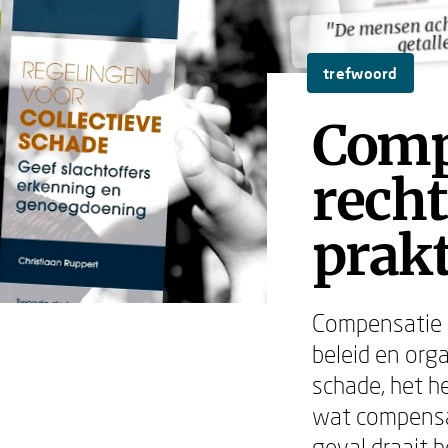
"De mensen ach
"De mensen ach
getall
getall
trefwoord
Compe
recht
prakt
Compensatie is
beleid en org
schade, het h
wat compensati
geval draait 