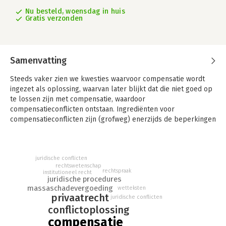
Nu besteld, woensdag in huis
Gratis verzonden
Samenvatting
Steeds vaker zien we kwesties waarvoor compensatie wordt
ingezet als oplossing, waarvan later blijkt dat die niet goed op
te lossen zijn met compensatie, waardoor
compensatieconflicten ontstaan. Ingrediënten voor
compensatieconflicten zijn (grofweg) enerzijds de beperkingen
van het aansprakelijkheidsrecht in het licht van de behoeften
en verwachtingen van gedupeerden, en anderzijds de
complexe juridische vragen die moeten worden beantwoord
juridische conflicten
voordat compensatie plaatsvindt en waarover dan (soms lang)
rechtswetenschap
discussie bestaat tussen partijen.
rechtspraak
institutioneel recht
juridische procedures
In de wetenschappelijke literatuur worden
massaschadevergoeding
wetteksten
privaatrecht
oplossingsrichtingen gesuggereerd om deze
juridische conflicten
compensatieconflicten te voorkomen of te beperken. De
conflictoplossing
moeilijkheid is dat een aantal van deze suggesties juridisch
compensatie