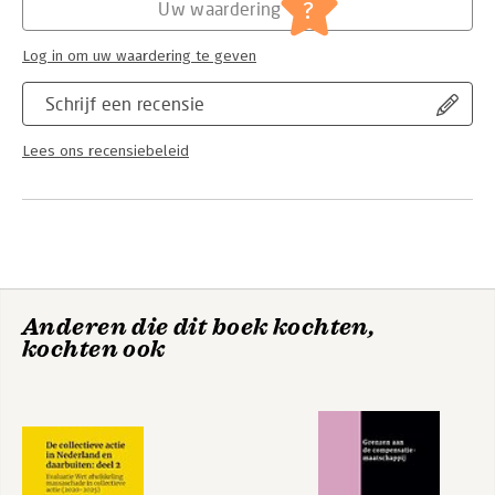
Jongbloed:
Beschikking [w.o. vergunning; vrijstelling;
?
Uw waardering
ontheffing; verlof; concessie; onttrekking;
aanslag; verstrekking; uitkering; subsidie;
Log in om uw waardering te geven
compensatie]
Serie:
Utrecht Centre for Accountability and
Schrijf een recensie
Liability Law (UCALL)
Lees ons recensiebeleid
Anderen die dit boek kochten,
kochten ook