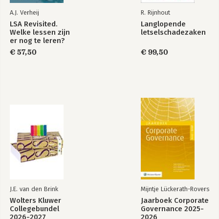
A.J. Verheij
R. Rijnhout
LSA Revisited.
Langlopende
Welke lessen zijn
letselschadezaken
er nog te leren?
€ 57,50
€ 99,50
J.E. van den Brink
Mijntje Lückerath-Rovers
Wolters Kluwer
Jaarboek Corporate
Collegebundel
Governance 2025-
2026-2027
2026