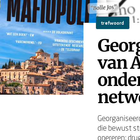
"Bolle Jos"
"Bolle Jos"
trefwoord
Geor
van 
onde
netw
Georganiseerd
die bewust st
opereren: dru