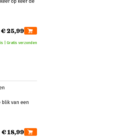
keer op keer de
€ 25,99
is | Gratis verzonden
een
blik van een
€ 18,99