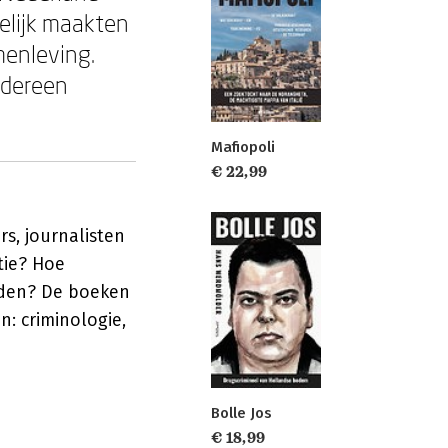
elijk maakten
menleving.
edereen
Mafiopoli
€ 22,99
s, journalisten
tie? Hoe
ijden? De boeken
: criminologie,
Bolle Jos
€ 18,99