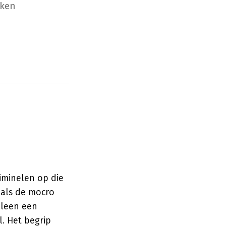
rken
iminelen op die
 als de mocro
lleen een
l. Het begrip