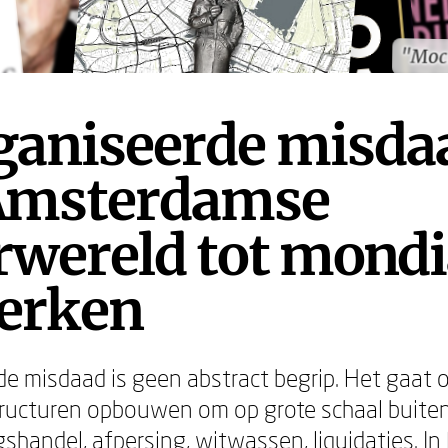
"Moc
"Moc
ganiseerde misda
Amsterdamse
rwereld tot mondi
erken
e misdaad is geen abstract begrip. Het gaat
ructuren opbouwen om op grote schaal buiten
gshandel, afpersing, witwassen, liquidaties. I