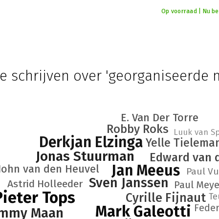
Op voorraad | Nu bes
e schrijven over 'georganiseerde 
E. Van Der Torre
Robby Roks
Luuk van Sp
Derkjan Elzinga
Yelle Tielema
Jonas Stuurman
Edward van d
Jan Meeus
John van den Heuvel
Paul Vu
Sven Janssen
Astrid Holleeder
Paul Meye
Pieter Tops
Cyrille Fijnaut
Te
Feder
Mark Galeotti
immy Maan