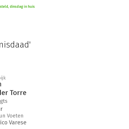
teld, dinsdag in huis
misdaad'
ijk
n
er Torre
gts
r
un Voeten
ico Varese