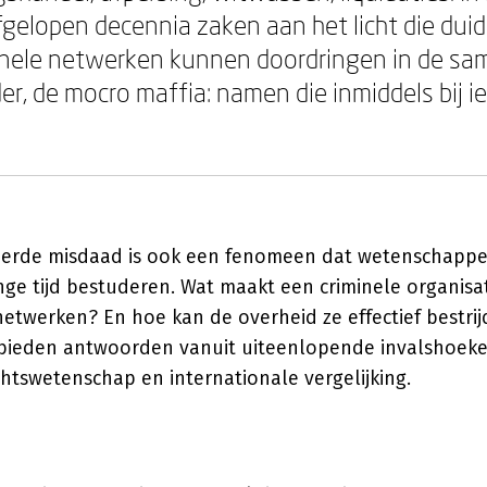
elopen decennia zaken aan het licht die duid
inele netwerken kunnen doordringen in de sa
der, de mocro maffia: namen die inmiddels bij i
erde misdaad is ook een fenomeen dat wetenschapper
ange tijd bestuderen. Wat maakt een criminele organisa
netwerken? En hoe kan de overheid ze effectief bestr
bieden antwoorden vanuit uiteenlopende invalshoeken
echtswetenschap en internationale vergelijking.