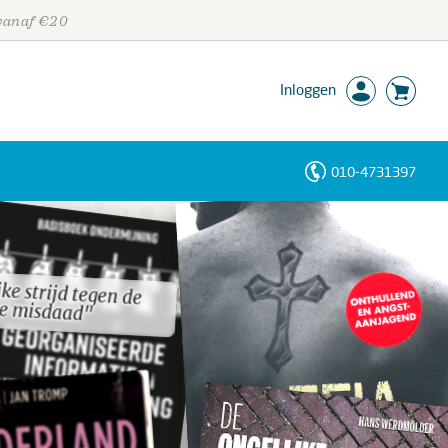
 vanaf €20
Inloggen
010-4731397
Personen
Trefwoorden
ke strijd tegen de
ke strijd tegen de
e misdaad"
e misdaad"