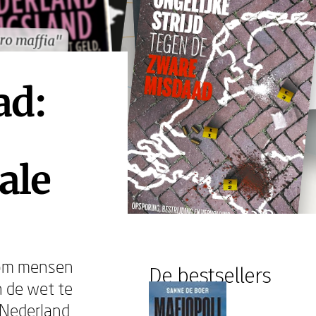
ro maffia"
ro maffia"
ad:
ale
 om mensen
De bestsellers
 de wet te
n Nederland