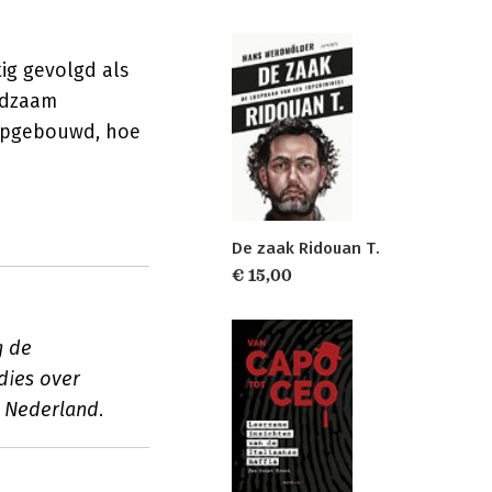
ig gevolgd als
eldzaam
 opgebouwd, hoe
De zaak Ridouan T.
€ 15,00
g de
dies over
n Nederland.