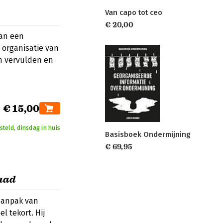
Van capo tot ceo
€ 20,00
dan een
e organisatie van
n vervulden en
€ 15,00
teld, dinsdag in huis
Basisboek Ondermijning
€ 69,95
daad
 aanpak van
 tekort. Hij