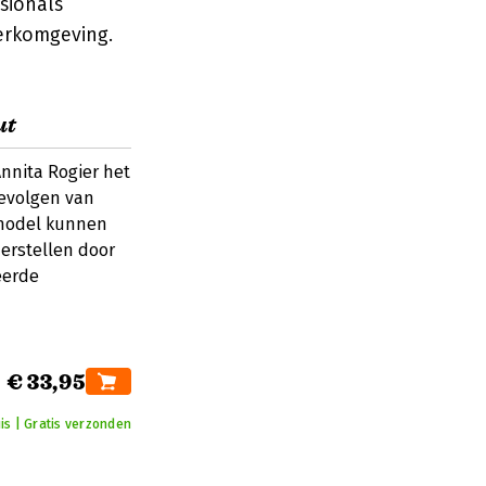
sionals
erkomgeving.
ut
Annita Rogier het
gevolgen van
 model kunnen
erstellen door
eerde
€ 33,95
is | Gratis verzonden