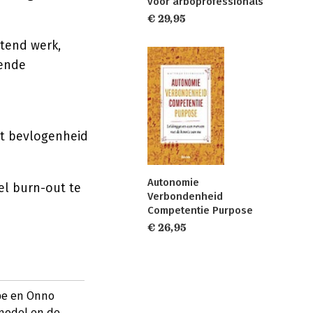
voor arboprofessionals
€ 29,95
tend werk,
oende
ot bevlogenheid
Autonomie
el burn-out te
Verbondenheid
Competentie Purpose
€ 26,95
pe en Onno
 model en de