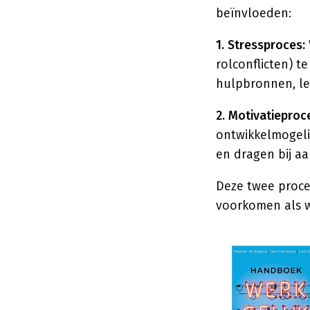
beïnvloeden:
1. Stressproces:
rolconflicten) 
hulpbronnen, leid
2. Motivatieproc
ontwikkelmogelij
en dragen bij aa
Deze twee proce
voorkomen als w