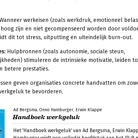
Wanneer werkeisen (zoals werkdruk, emotioneel belas
te hoog zijn en niet gecompenseerd worden door vold
t dit tot stress, uitputting en uiteindelijk burn-out.
es:
Hulpbronnen (zoals autonomie, sociale steun,
kheden) stimuleren de intrinsieke motivatie, leiden t
n betere prestaties.
ssen geven organisaties concrete handvatten om zow
erkgeluk te bevorderen.
Ad Bergsma
Onno Hamburger
Erwin Klappe
Handboek werkgeluk
Het 'Handboek werkgeluk' van Ad Bergsma, Erwin Klap
Hamburger wijdt een volledig hoofdstuk aan het JD-R