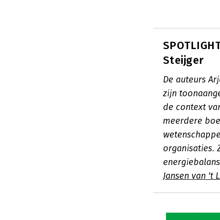
SPOTLIGHT:
Steijger
De auteurs Arj
zijn toonaang
de context va
meerdere boek
wetenschappel
organisaties. 
energiebalan
Jansen van 't 