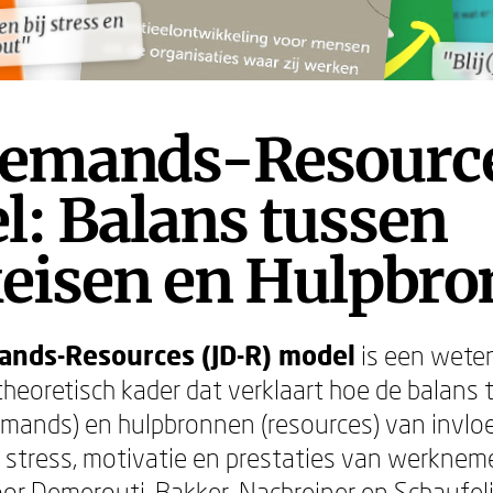
 bij stress en
 bij stress en
out"
out"
"Blij
"Blij
Demands-Resourc
: Balans tussen
eisen en Hulpbr
ands-Resources (JD-R) model
is een weten
eoretisch kader dat verklaart hoe de balans 
mands) en hulpbronnen (resources) van invloe
 stress, motivatie en prestaties van werkneme
or Demerouti, Bakker, Nachreiner en Schaufeli,