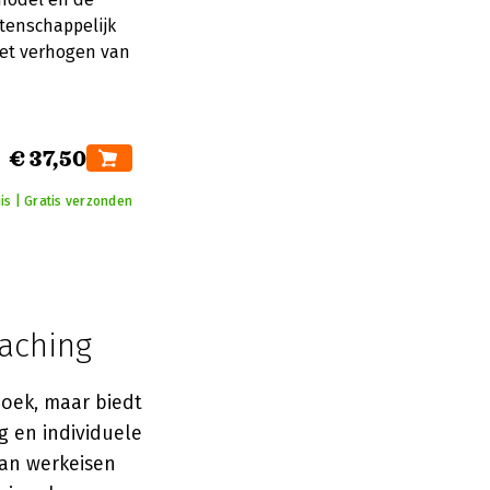
etenschappelijk
et verhogen van
€ 37,50
is | Gratis verzonden
oaching
zoek, maar biedt
g en individuele
van werkeisen