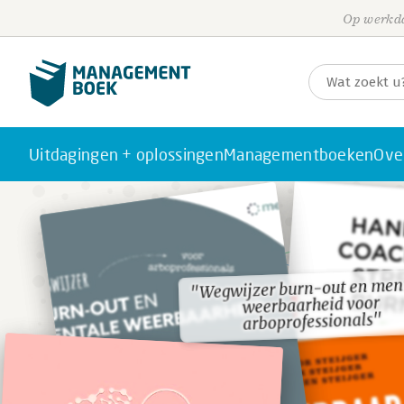
Op werkda
Uitdagingen + oplossingen
Managementboeken
Ove
"Wegwijzer burn-out en men
"Wegwijzer burn-out en men
weerbaarheid voor
weerbaarheid voor
arboprofessionals"
arboprofessionals"