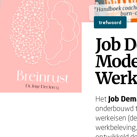
"Handboek coachen
"Handboek coachen
burn-
burn-
trefwoord
Job 
Model
Werk
Het
Job Dem
onderbouwd th
werkeisen (de
werkbeleving,
ontwikkeld do