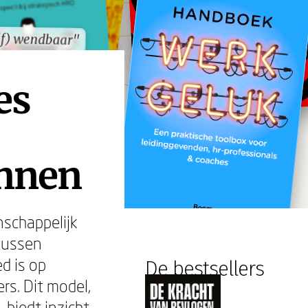
(f) wendbaar"
(f) wendbaar"
es
onnen
schappelijk
tussen
d is op
De bestsellers
rs. Dit model,
 biedt inzicht