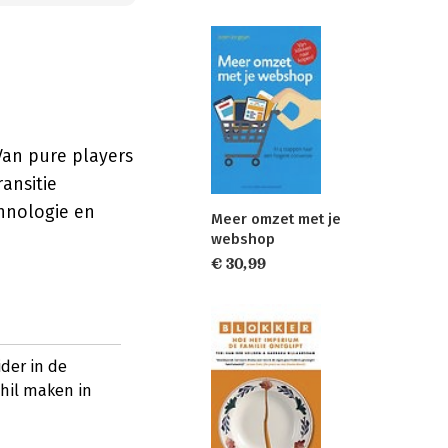
Van pure players
ransitie
chnologie en
Meer omzet met je
webshop
€ 30,99
der in de
chil maken in