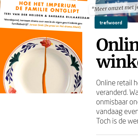
"Meer omzet met j
"Meer omzet met j
trefwoord
Onlin
wink
Online retail
veranderd. Wa
onmisbaar ond
vandaag even 
Toch is de we