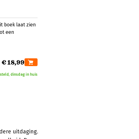
t boek laat zien
tot een
€ 18,99
teld, dinsdag in huis
dere uitdaging.