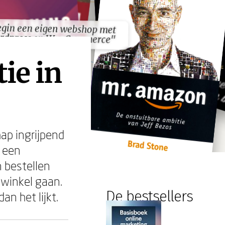
gin een eigen webshop met
gin een eigen webshop met
rdpress en WooCommerce"
rdpress en WooCommerce"
tie in
ap ingrijpend
t een
 bestellen
 winkel gaan.
De bestsellers
n het lijkt.