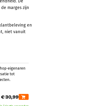
vendheid. De
 de marges zijn
 klantbeleving en
, niet vanuit
shop-eigenaren
satie tot
ecten.
€ 30,99