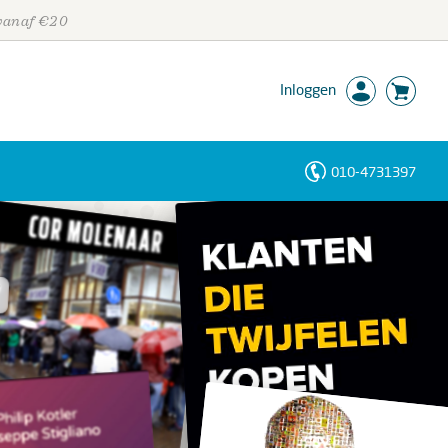
 vanaf €20
Inloggen
010-4731397
Personen
Trefwoorden