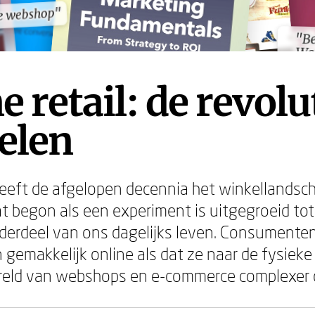
e webshop"
e webshop"
"Be
"Be
Wo
Wo
e retail: de revolu
elen
 heeft de afgelopen decennia het winkellandsch
t begon als een experiment is uitgegroeid to
erdeel van ons dagelijks leven. Consumenten
gemakkelijk online als dat ze naar de fysieke
reld van webshops en e-commerce complexer da