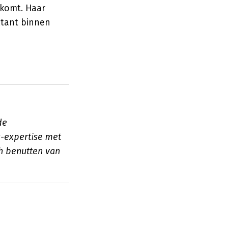
 komt. Haar
ltant binnen
de
-expertise met
ch benutten van