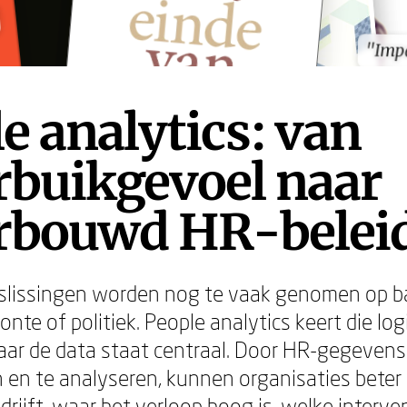
"Imp
"Imp
e analytics: van
rbuikgevoel naar
rbouwd HR-belei
slissingen worden nog te vaak genomen op b
onte of politiek. People analytics keert die log
aar de data staat centraal. Door HR-gegeven
 en te analyseren, kunnen organisaties beter
rijft, waar het verloop hoog is, welke interv