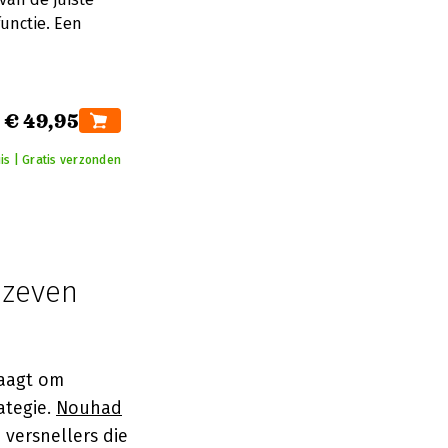
unctie. Een
€ 49,95
is | Gratis verzonden
e zeven
raagt om
ategie.
Nouhad
 versnellers die