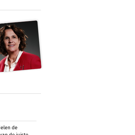
delen de
van de juiste