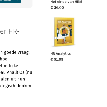
Het einde van HRM
€ 26,00
ter HR-
en goede vraag.
HR Analytics
 hoe
€ 51,95
loedrijke
au AnalitiQs (nu
halen uit hun
rategisch denken