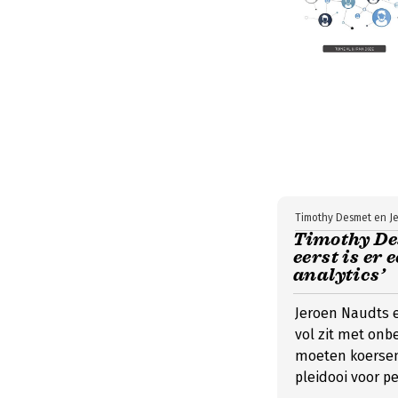
Timothy Desmet en J
Timothy Des
eerst is er
analytics’
Jeroen Naudts 
vol zit met on
moeten koersen 
pleidooi voor p