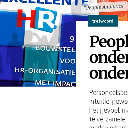
"People Analytics"
"People Analytics"
trefwoord
Peopl
onde
onde
Personeelsbe
intuïtie, gewo
het gevoel, m
te verzamelen
medewerkers d