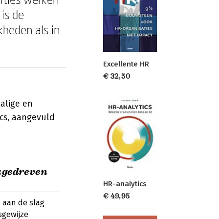
 is de
kheden als in
Excellente HR
€ 32,50
alige en
ics, aangevuld
.
agedreven
HR-analytics
€ 49,95
 aan de slag
sgewijze