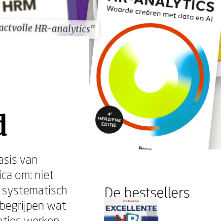
actvolle HR-analytics"
actvolle HR-analytics"
d
asis van
ica om: niet
s systematisch
De bestsellers
 begrijpen wat
enties werken