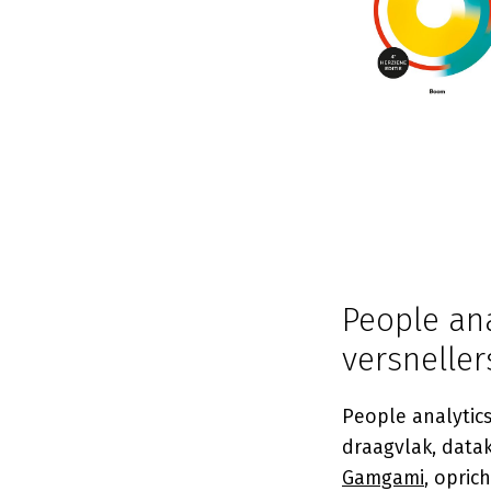
People ana
versneller
People analytic
draagvlak, datak
Gamgami
, opric