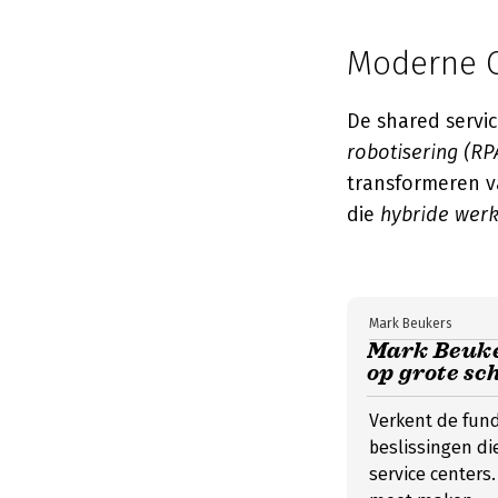
Moderne O
De shared servi
robotisering (RPA
transformeren va
die
hybride werk
Mark Beukers
Mark Beuker
op grote sc
Verkent de fun
beslissingen di
service centers