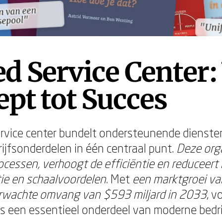
n van een
n van een
sepool"
sepool"
"Uni
"Uni
d Service Center:
pt tot Succes
rvice center bundelt ondersteunende dienste
ijfsonderdelen in één centraal punt.
Deze org
rocessen, verhoogt de efficiëntie en reduceert
ie en schaalvoordelen
. Met
een marktgroei v
verwachte omvang van $593 miljard in 2033
, v
rs een essentieel onderdeel van moderne bedri