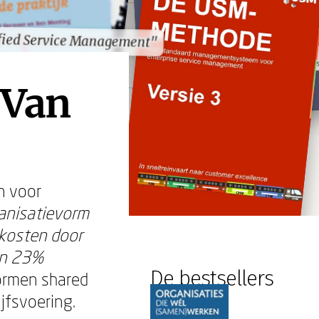
fied Service Management"
fied Service Management"
 Van
n voor
anisatievorm
 kosten door
an 23%
De bestsellers
ormen shared
jfsvoering.