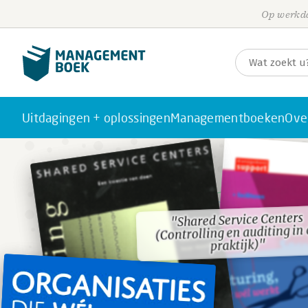
Op werkda
Uitdagingen + oplossingen
Managementboeken
Ove
"Shared Service Centers
"Shared Service Centers
(Controlling en auditing in
(Controlling en auditing in
praktijk)"
praktijk)"