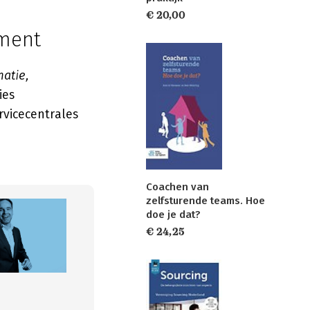
€ 20,00
ement
matie,
ies
rvicecentrales
Coachen van
zelfsturende teams. Hoe
doe je dat?
€ 24,25