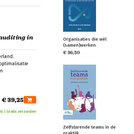
auditing in
Organisaties die wél
(samen)werken
€ 36,50
erland.
optimalisatie
en
€ 39,25
uis | Gratis verzonden
Zelfsturende teams in de
praktijk