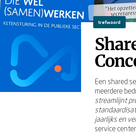
"Het opzette
"Het opzette
secretares
secretares
trefwoord
Share
Conce
Een shared se
meerdere bedr
streamlijnt p
standaardisat
jaarlijks en 
service cente