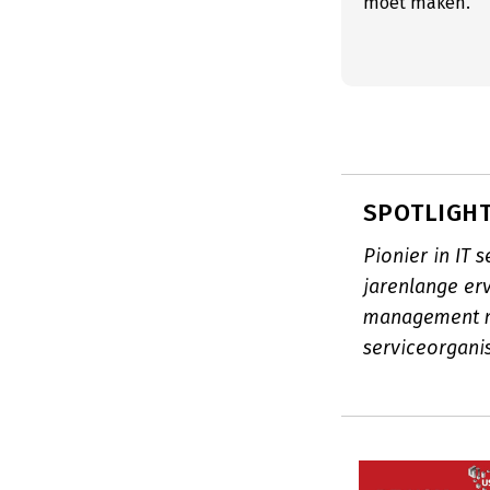
moet maken.
SPOTLIGHT
Pionier in IT
jarenlange erv
management m
serviceorgani