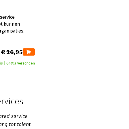
service
st kunnen
rganisaties.
€ 26,95
uis | Gratis verzonden
rvices
ared service
ng tot talent