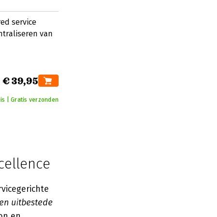
ed service
ntraliseren van
€ 39,95
is | Gratis verzonden
cellence
vicegerichte
en uitbestede
ion en