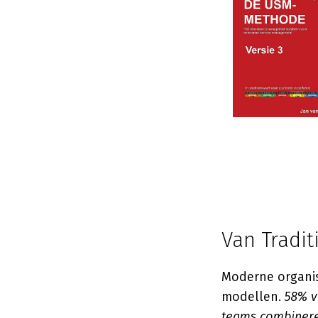
Van Tradit
Moderne organisa
modellen.
58% v
teams combiner