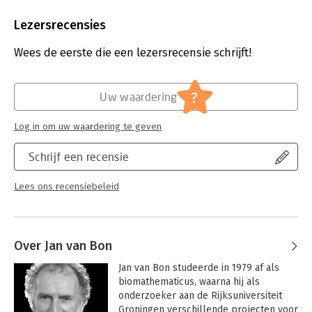
Aantal pagina's:
220
Uitgever:
Inform-IT B.V.
Lezersrecensies
Druk:
1
Verschijningsdatum:
14-9-2022
Wees de eerste die een lezersrecensie schrijft!
Hoofdrubriek:
IT-management / ICT
?
Uw waardering
Log in om uw waardering te geven
Schrijf een recensie
Lees ons recensiebeleid
Over Jan van Bon
Jan van Bon studeerde in 1979 af als 
biomathematicus, waarna hij als 
onderzoeker aan de Rijksuniversiteit 
Groningen verschillende projecten voor 