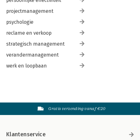
persoonlijke effectiviteit
projectmanagement
psychologie
reclame en verkoop
strategisch management
verandermanagement
werk en loopbaan
Gratis verzending vanaf €20
Klantenservice