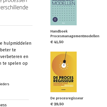
erschillende
Handboek
Procesmanagementmodellen
€ 41,50
he hulpmiddelen
 beter te
 verbeteren en
in te spelen op
ieders
De procesregisseur
€ 29,50
ness