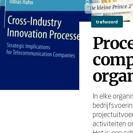
"De kleine Prince 2
"De kleine Prince 2
trefwoord
Proce
comp
orga
In elke organ
bedrijfsvoeri
projectuitvoe
activiteiten 
Het is een sc