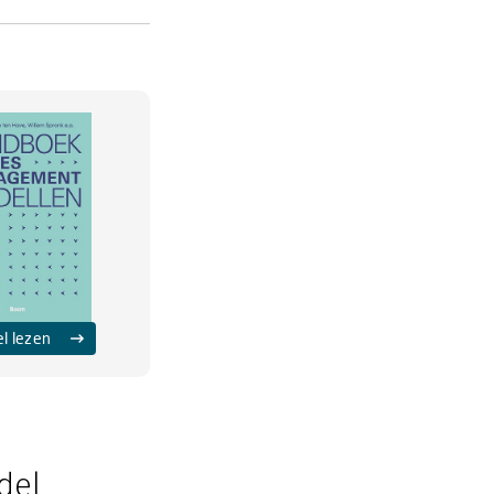
el lezen
del