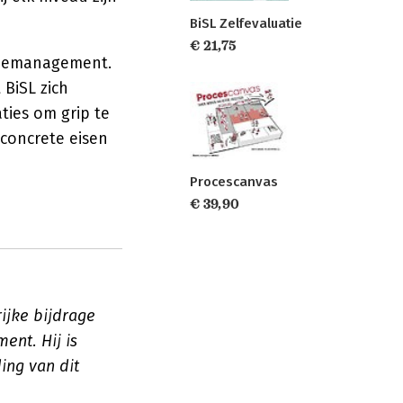
BiSL Zelfevaluatie
€ 21,75
atiemanagement.
 BiSL zich
ties om grip te
 concrete eisen
Procescanvas
€ 39,90
ijke bijdrage
ent. Hij is
ing van dit