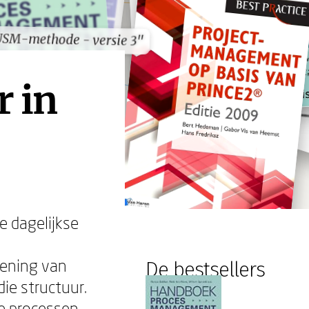
USM-methode - versie 3"
USM-methode - versie 3"
r in
e dagelijkse
dening van
De bestsellers
ie structuur.
oe processen