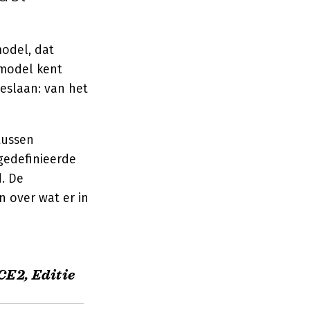
odel, dat
 model kent
eslaan: van het
tussen
gedefinieerde
. De
 over wat er in
E2, Editie