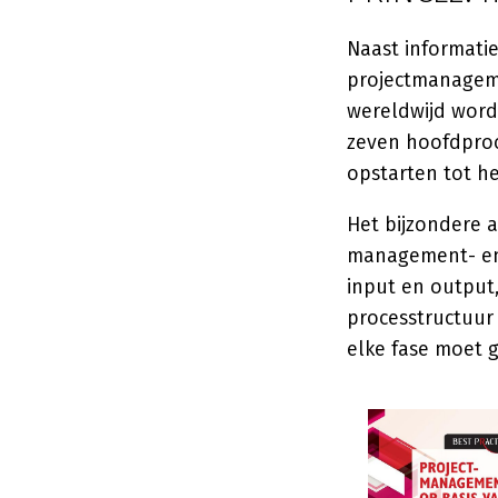
Naast informati
projectmanage
wereldwijd word
zeven hoofdproc
opstarten tot he
Het bijzondere 
management- en s
input en output
processtructuur
elke fase moet g