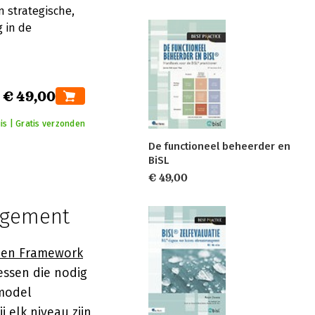
 strategische,
 in de
€ 49,00
is | Gratis verzonden
De functioneel beheerder en
BiSL
€ 49,00
agement
 Een Framework
essen die nodig
 model
j elk niveau zijn