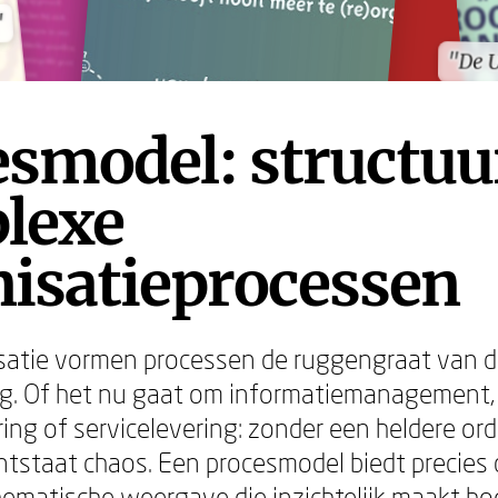
"
"
"De 
"De 
smodel: structuu
lexe
nisatieprocessen
isatie vormen processen de ruggengraat van d
ng. Of het nu gaat om informatiemanagement,
ring of servicelevering: zonder een heldere or
ontstaat chaos. Een procesmodel biedt precies d
hematische weergave die inzichtelijk maakt h