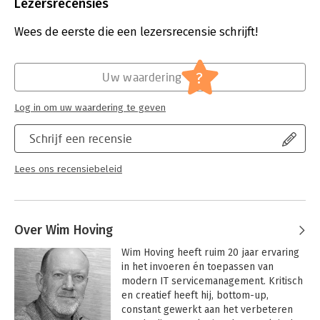
Uitgever:
Van Haren Publishing B.V.
Lezersrecensies
Druk:
1
Verschijningsdatum:
23-4-2025
Wees de eerste die een lezersrecensie schrijft!
Hoofdrubriek:
IT-management / ICT
,
Organisatiekunde
Serie:
Courseware
?
Uw waardering
Log in om uw waardering te geven
Schrijf een recensie
Lees ons recensiebeleid
Over Wim Hoving
Wim Hoving heeft ruim 20 jaar ervaring 
in het invoeren én toepassen van 
modern IT servicemanagement. Kritisch 
en creatief heeft hij, bottom-up, 
constant gewerkt aan het verbeteren 