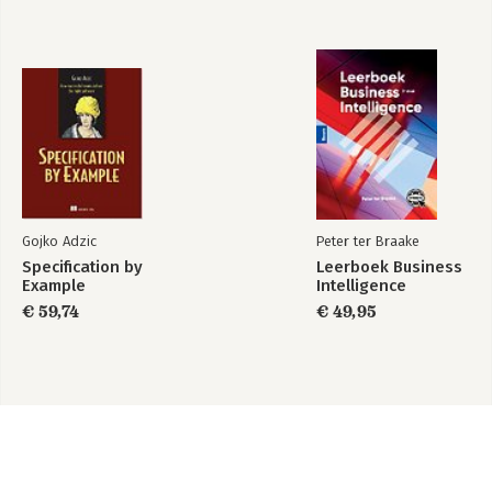
Hij is auteur, congresspreker, 
eventorganisator en actief blogger op 
Linkedin.
Gojko Adzic
Peter ter Braake
Specification by
Leerboek Business
Example
Intelligence
€ 59,74
€ 49,95