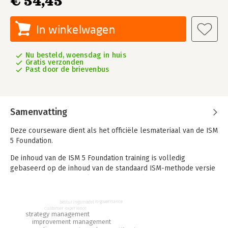
€ 54,45
In winkelwagen
Nu besteld, woensdag in huis
Gratis verzonden
Past door de brievenbus
Samenvatting
Deze courseware dient als het officiële lesmateriaal van de ISM
5 Foundation.
De inhoud van de ISM 5 Foundation training is volledig
gebaseerd op de inhoud van de standaard ISM-methode versie
5. Tijdens deze training leer je onder andere hoe je IT-
servicemanagement kunt toepassen en hoe je kunt
abstraheren en nuanceren bij servicevraagstukken. Daarnaast
it-governance
besturingsmodel
leer je hoe je een procesmodel kunt hanteren in de context
customer experience
strategy management
van besturingsvraagstukken en hoe je inzicht kunt krijgen in de
improvement management