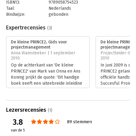
ISBN13:
9789058754523
Taal:
Nederlands
Bindwijze:
gebonden
Aantal pagina's:
224
Uitgever:
Boom
Expertrecensies
(3)
Druk:
7
Verschijningsdatum:
15-1-2018
De kleine PRINCE2, Gids voor
De kleine PRINCE2
projectmanagement
projectmanageme
Hoofdrubriek:
Projectmanagement
Anna Wamsteeker | 1 september
Projectleider-Word
2010
2010
Op de achterkant van 'De kleine
In juni 2009 is de 
PRINCE2' van Mark van Onna en Ans
PRINCE2 gelanceer
Koning prijkt de quote: 'Dit handige
officiële handboe
boek geeft een uitgebreide inleiding
Succesful Projects
op de best-practice-
snel volgden een 
projectmanagementmethode
Nederlandstalige
PRINCE2'. Laat u niet door deze quote
die in de jaren da
misleiden. Wie net als ik een
succesvolle werk
Lezersrecensies
(1)
PRINCE2-leek is en een inleiding,
hadden geschreve
uitgebreide achtergronden of
verwachtten wij o
3.8
89 stemmen
praktijkvoorbeelden verwacht, komt
aangepaste versie
van de 5
bedrogen uit. Het boekje is
Prince2' van Mark