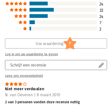
desondanks een waardevol handboek
Koning, per slot é
24
waarmee u de populaire
in ons land op he
32
projectmanagementmethode kunt
PRINCE2-boeken. M
24
afstemmen op kleine en middelgrote
hebben we lang 
projecten. Het is geen boek om in
totdat wij bij Pro
7
één ruk uit te lezen, maar een
de nieuwe versie 
2
naslagwerk om tijdens een PRINCE2-
'De kleine Prince2 
project bij de hand te houden.
wachten meer dan
Lees verder
Lees verder
?
Uw waardering
Log in om uw waardering te geven
Schrijf een recensie
Lees ons recensiebeleid
Niet meer verdwalen
N. van Oeveren | 8 maart 2010
2 van 3 personen vonden deze recensie nuttig