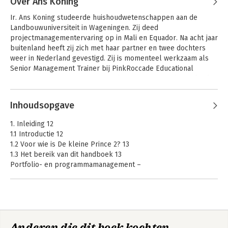
Over Ans Koning
Ir. Ans Koning studeerde huishoudwetenschappen aan de 
Landbouwuniversiteit in Wageningen. Zij deed 
projectmanagementervaring op in Mali en Equador. Na acht jaar 
buitenland heeft zij zich met haar partner en twee dochters 
weer in Nederland gevestigd. Zij is momenteel werkzaam als 
Senior Management Trainer bij PinkRoccade Educational 
Services waar zij training en coaching verzorgt op het gebied 
van projectmanagement.
Inhoudsopgave
1. Inleiding 12
1.1 Introductie 12
1.2 Voor wie is De kleine Prince 2? 13
1.3 Het bereik van dit handboek 13
Portfolio- en programmamanagement –
Projectmanagementtechnieken – Het specialistische werk –
Management- en sociale vaardigheden
1.4 Leeswijzer 16
2. Projectmanagement 20
Anderen die dit boek kochten,
2.1 Wat is een project? 20