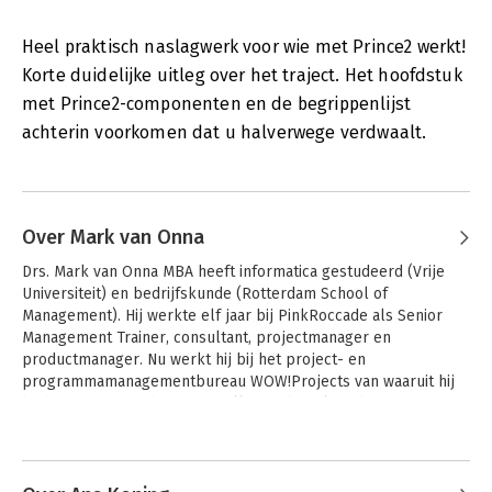
Heel praktisch naslagwerk voor wie met Prince2 werkt!
Korte duidelijke uitleg over het traject. Het hoofdstuk
met Prince2-componenten en de begrippenlijst
achterin voorkomen dat u halverwege verdwaalt.
Over Mark van Onna
Drs. Mark van Onna MBA heeft informatica gestudeerd (Vrije 
Universiteit) en bedrijfskunde (Rotterdam School of 
Management). Hij werkte elf jaar bij PinkRoccade als Senior 
Management Trainer, consultant, projectmanager en 
productmanager. Nu werkt hij bij het project- en 
programmamanagementbureau WOW!Projects van waaruit hij 
bedrijven, overheden en instellingen begeleidt bij het 
opzetten, managen en uitvoeren van projecten en 
programma's en het professionaliseren van de benodigde 
competenties.