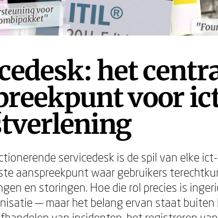
steuning voor
steuning voor
combipakket"
combipakket"
"Foun
"Foun
cedesk: het centr
reekpunt voor ic
tverlening
ionerende servicedesk is de spil van elke ict-
rste aanspreekpunt waar gebruikers terechtk
gen en storingen. Hoe die rol precies is ingeric
nisatie — maar het belang ervan staat buiten k
fhandelen van incidenten, het registreren van