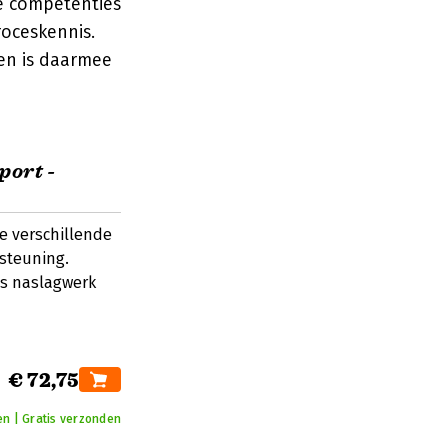
ke competenties
roceskennis.
 en is daarmee
port -
e verschillende
steuning.
ls naslagwerk
€ 72,75
n | Gratis verzonden