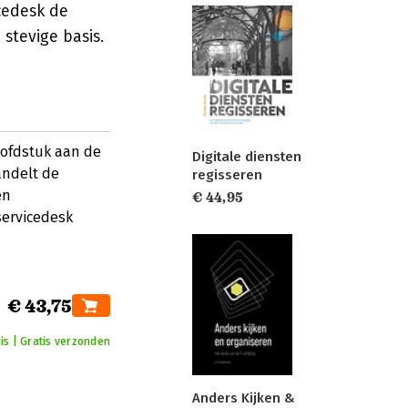
cedesk de
stevige basis.
oofdstuk aan de
Digitale diensten
andelt de
regisseren
en
€ 44,95
servicedesk
€ 43,75
is | Gratis verzonden
Anders Kijken &