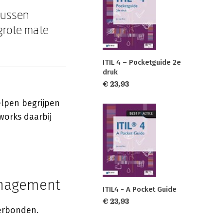
tussen
 grote mate
ITIL 4 – Pocketguide 2e
druk
€ 23,93
elpen begrijpen
works daarbij
anagement
ITIL4 - A Pocket Guide
€ 23,93
verbonden.