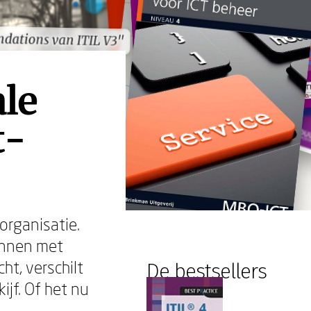
dations van ITIL V3"
dations van ITIL V3"
ale
t-
organisatie.
unnen met
ht, verschilt
De bestsellers
ijf. Of het nu