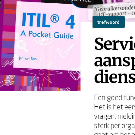
"Gebruikersonder
"Gebruikersonder
ICT-support - 
ICT-support - 
trefwoord
Servi
aansp
diens
Een goed funct
Het is het ee
vragen, meldin
sterk per orga
gaat om het a