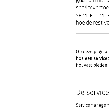
serviceverzo
serviceprovid
hoe de rest va
Op deze pagina v
hoe een serviced
houvast bieden.
De servic
Servicemanageme