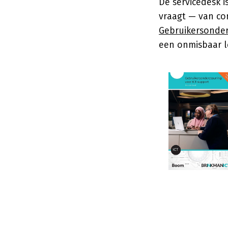
De servicedesk i
vraagt — van co
Gebruikersonder
een onmisbaar 