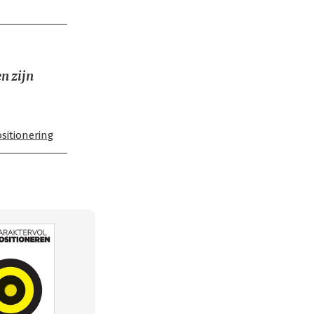
n zijn
sitionering