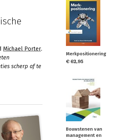
gische
ld
Michael Porter
.
Merkpositionering
eten
€ 62,95
ies scherp af te
Bouwstenen van
management en