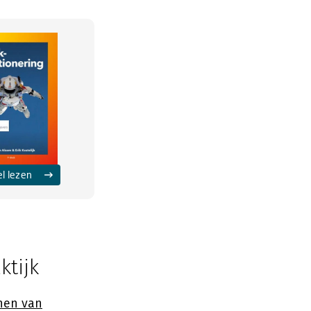
el lezen
ktijk
nen van