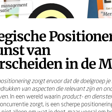
n management
n management
satie"
satie"
"Mer
"Mer
egische Positione
unst van
rscheiden in de M
positionering zorgt ervoor dat de doelgroep je 
drukken van aspecten die relevant zijn en on
ven
. In een wereld waarin
product- en dienste
oncurrentie zorgt, is een scherpe positionering
t niet alleen om wat je doet, maar vooral om h