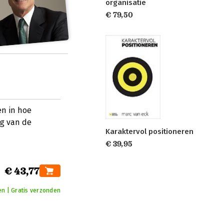
organisatie
€ 79,50
en in hoe
ng van de
Karaktervol positioneren
€ 39,95
€ 43,77
en | Gratis verzonden