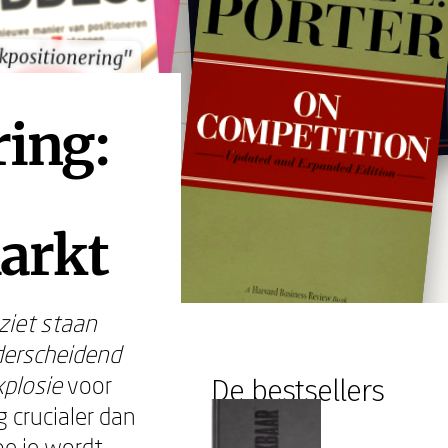
kpositionering"
kpositionering"
ring:
arkt
ziet staan
derscheidend
xplosie
voor
De bestsellers
 crucialer dan
oe je wordt