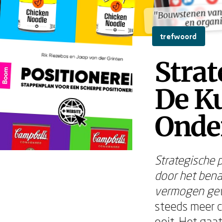
"Bouwstenen va
"Bouwstenen va
en organi
en organi
trefwoord
Strat
De K
Onde
Strategische 
door het bena
vermogen ge
steeds meer c
ooit. Het gaa