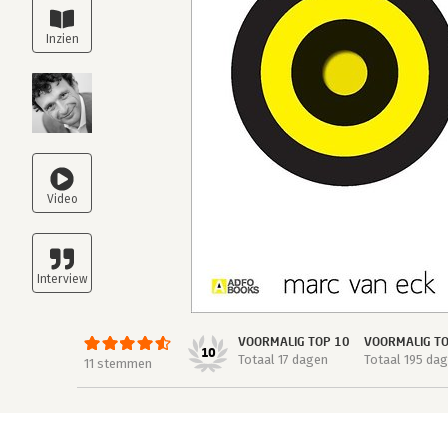
VOORMALIG TOP 10
VOORMALIG T
10
Totaal 17 dagen
Totaal 195 da
11 stemmen