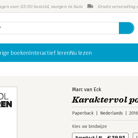
gen voor 23:00 besteld, morgen in huis
Gratis verzending
rige boeken
Interactief leren
Nu lezen
Marc van Eck
Karaktervol p
Paperback
Nederlands
201
Kies uw bindwijze
€ 39,95
Paperback | NL