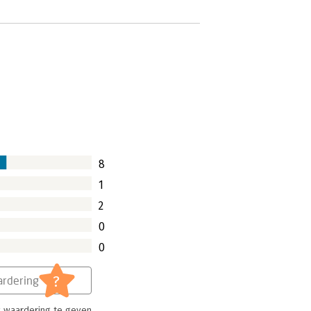
8
1
2
0
0
?
rdering
 waardering te geven