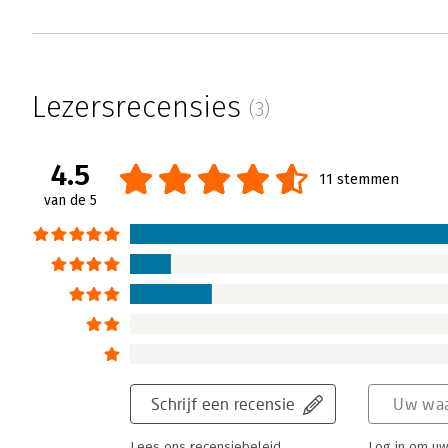
Lezersrecensies
(3)
4.5
11 stemmen
van de 5
Schrijf een recensie
Uw waa
Lees ons recensiebeleid
Log in om uw