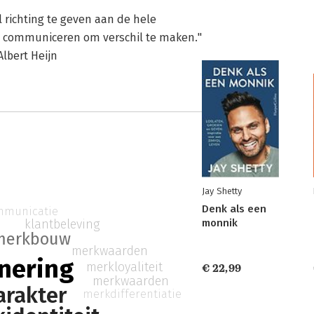
l richting te geven aan de hele
wil communiceren om verschil te maken."
Albert Heijn
Jay Shetty
Denk als een
municatie
klantbeleving
monnik
merkbouw
merkwaarden
nering
merkloyaliteit
€ 22,99
merkwaarden
rakter
merkdifferentiatie