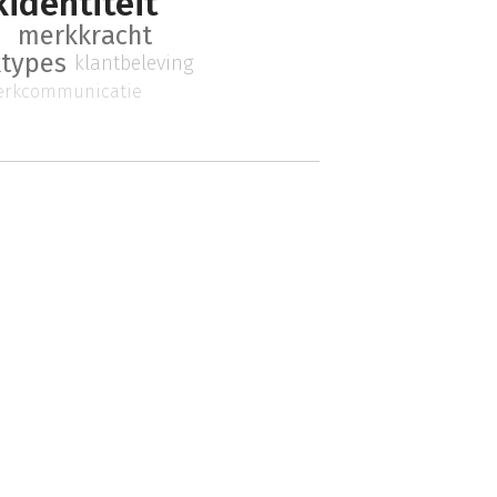
identiteit
merkkracht
types
klantbeleving
rkcommunicatie