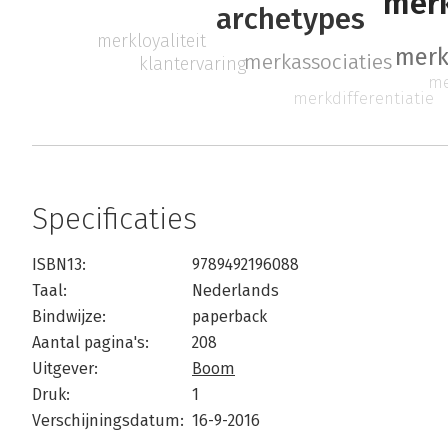
merk
archetypes
merkloyaliteit
merk
merkassociaties
klantervaring
me
merkdifferentiatie
Specificaties
ISBN13:
9789492196088
Taal:
Nederlands
Bindwijze:
paperback
Aantal pagina's:
208
Uitgever:
Boom
Druk:
1
Verschijningsdatum:
16-9-2016