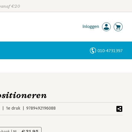
 vanaf €20
Inloggen
010-4731397
Personen
Trefwoorden
ositioneren
6
1e druk
9789492196088
€ 31,95
E-book | NL