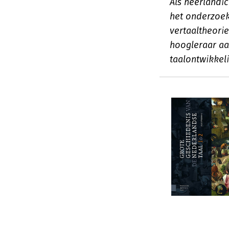
Als neerlandi
het onderzoek
vertaaltheorie
hoogleraar aan
taalontwikkeli