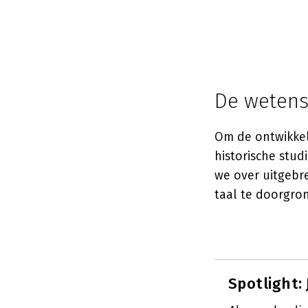
De wetens
Om de ontwikkel
historische stud
we over uitgebr
taal te doorgro
Spotlight: