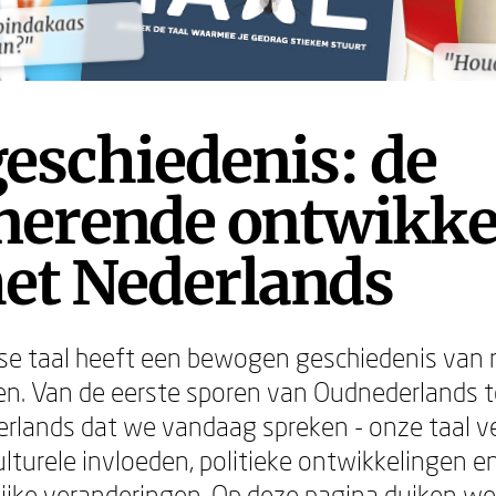
pindakaas
pindakaas
an?"
an?"
"Hou
"Hou
eschiedenis: de
inerende ontwikke
het Nederlands
se taal heeft een bewogen geschiedenis van
en. Van de eerste sporen van Oudnederlands t
lands dat we vandaag spreken - onze taal ve
ulturele invloeden, politieke ontwikkelingen e
jke veranderingen. Op deze pagina duiken we