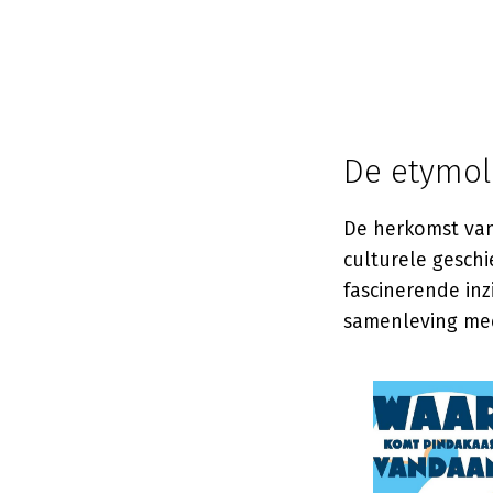
De etymol
De herkomst van
culturele gesch
fascinerende in
samenleving me