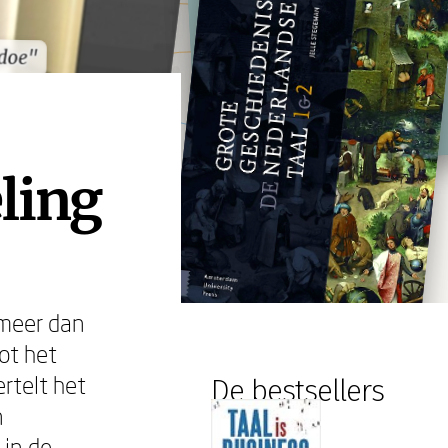
doe"
doe"
ling
 meer dan
ot het
rtelt het
De bestsellers
n
 in de