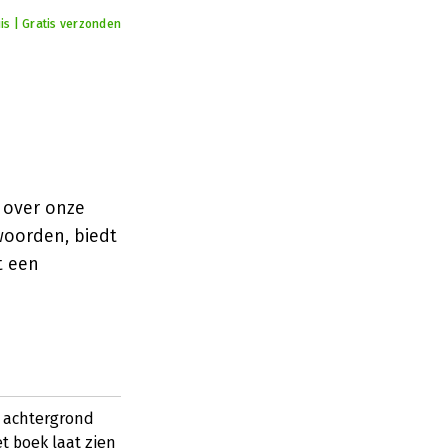
is | Gratis verzonden
 over onze
woorden, biedt
t een
e achtergrond
t boek laat zien