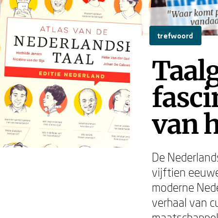
"Waar komt 
"Waar komt 
vanda
vanda
trefwoord
Taalg
fasc
van 
De Nederland
vijftien eeuw
moderne Neder
verhaal van c
maatschappeli