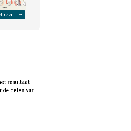
el lezen
het resultaat
ende delen van