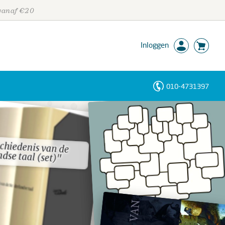
 vanaf €20
Inloggen
010-4731397
Personen
Trefwoorden
chiedenis van de
chiedenis van de
dse taal (set)"
dse taal (set)"