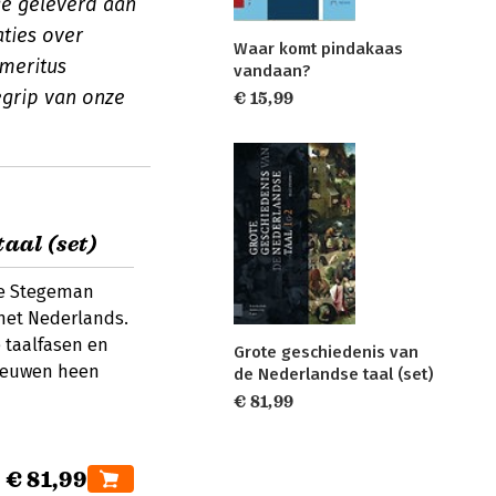
ge geleverd aan
ties over
Waar komt pindakaas
emeritus
vandaan?
egrip van onze
€ 15,99
aal (set)
le Stegeman
 het Nederlands.
 taalfasen en
Grote geschiedenis van
 eeuwen heen
de Nederlandse taal (set)
€ 81,99
€ 81,99