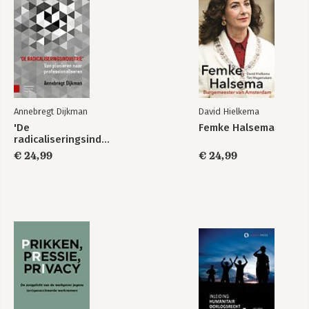
Te doy mi palabra
Van Dale
Pocketwoordenboek
Spaans-
Nederlands
Bekijk alle boeken
Annebregt Dijkman
David Hielkema
'De
Femke Halsema
radicaliseringsindustrie'
€ 24,99
€ 24,99