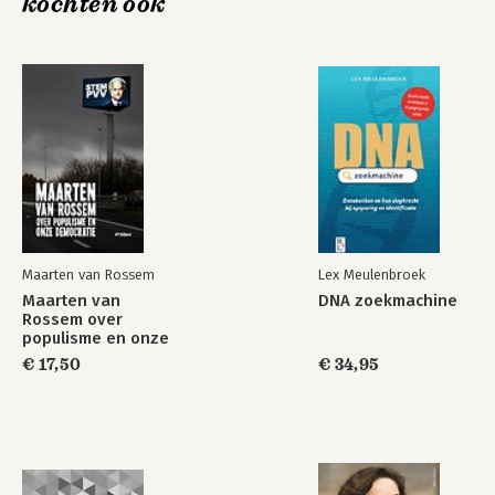
kochten ook
Van Dale
Van Dale
Pocketwoordenboek
grootletter NL
Frans-Nederlands
Maarten van Rossem
Lex Meulenbroek
Maarten van
DNA zoekmachine
Rossem over
populisme en onze
democratie
€ 17,50
€ 34,95