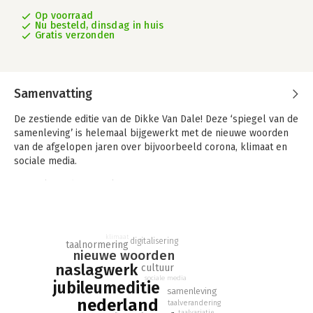
Op voorraad
Nu besteld, dinsdag in huis
Gratis verzonden
Samenvatting
De zestiende editie van de Dikke Van Dale! Deze ‘spiegel van de
samenleving’ is helemaal bijgewerkt met de nieuwe woorden
van de afgelopen jaren over bijvoorbeeld corona, klimaat en
sociale media.
Spiegel van de samenleving
• De nieuwe Dikke Van Dale bevat duizenden nieuwe woorden,
onder andere over klimaat, corona, financiën, economie, sociale
media, politiek en inclusiviteit. Deze woorden laten niet alleen
klimaat
zien hoe de taal, maar ook hoe de samenleving verandert.
digitalisering
taalnormering
nieuwe woorden
• Ruim 10.000 nieuwe vaste verbindingen, uitdrukkingen,
naslagwerk
cultuur
spreekwoorden en voorbeelden zijn toegevoegd, die het
sociale media
woordenboek nóg completer maken.
jubileumeditie
samenleving
• De definities zijn up-to-date.
nederland
taalverandering
• Kaderteksten verspreid in het boek bieden handige en leuke
taalvariatie