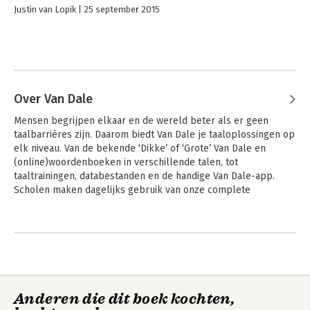
Justin van Lopik
25 september 2015
Over Van Dale
Mensen begrijpen elkaar en de wereld beter als er geen 
taalbarrières zijn. Daarom biedt Van Dale je taaloplossingen op 
elk niveau. Van de bekende ‘Dikke’ of ‘Grote’ Van Dale en 
(online)woordenboeken in verschillende talen, tot 
taaltrainingen, databestanden en de handige Van Dale-app. 
Scholen maken dagelijks gebruik van onze complete 
schoolpakketten, bedrijven gebruiken onze online 
synoniemen-, verklarende en juridische woordenboeken. En 
Andere boeken door Van Dale
met onze Van Dale Taaltrainingen maken we van iedereen een 
taalprofessional.
Anderen die dit boek kochten,