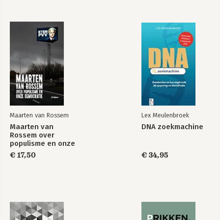
Van Dale
Van Dale
Pocketwoordenboek
Miniwoordenboek
Frans-Nederlands
Zweeds
Maarten van Rossem
Lex Meulenbroek
Maarten van
DNA zoekmachine
Rossem over
populisme en onze
democratie
€ 17,50
€ 34,95