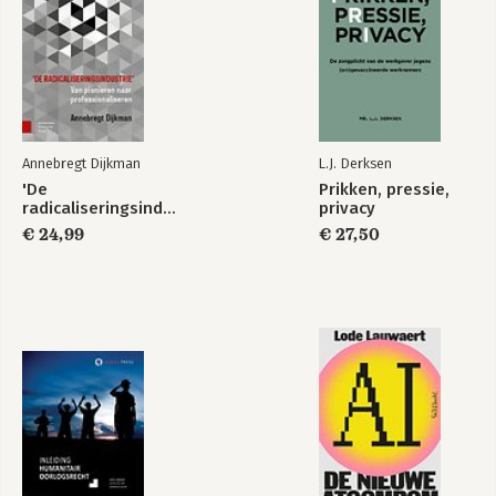
Van Dale
Van Dale
Miniwoordenboek
Miniwoordenboek
Indonesisch
Deens
Bekijk alle boeken
Annebregt Dijkman
L.J. Derksen
'De
Prikken, pressie,
radicaliseringsindustrie'
privacy
€ 24,99
€ 27,50