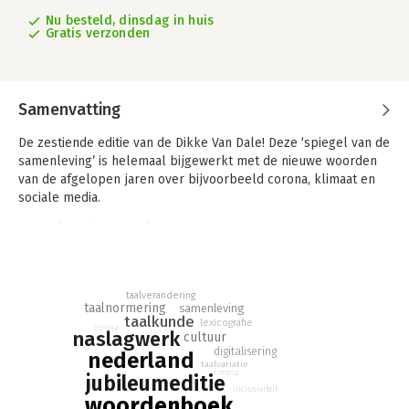
Nu besteld, dinsdag in huis
Gratis verzonden
Samenvatting
De zestiende editie van de Dikke Van Dale! Deze ‘spiegel van de
samenleving’ is helemaal bijgewerkt met de nieuwe woorden
van de afgelopen jaren over bijvoorbeeld corona, klimaat en
sociale media.
Spiegel van de samenleving
• De nieuwe Dikke Van Dale bevat duizenden nieuwe woorden,
onder andere over klimaat, corona, financiën, economie, sociale
media, politiek en inclusiviteit. Deze woorden laten niet alleen
taalverandering
zien hoe de taal, maar ook hoe de samenleving verandert.
taalnormering
samenleving
• Ruim 10.000 nieuwe vaste verbindingen, uitdrukkingen,
taalkunde
lexicografie
corona
naslagwerk
cultuur
spreekwoorden en voorbeelden zijn toegevoegd, die het
digitalisering
nederland
woordenboek nóg completer maken.
taalvariatie
• De definities zijn up-to-date.
corona
jubileumeditie
inclusiviteit
• Kaderteksten verspreid in het boek bieden handige en leuke
woordenboek