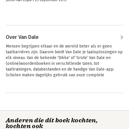
Over Van Dale
Mensen begrijpen elkaar en de wereld beter als er geen 
taalbarrières zijn. Daarom biedt Van Dale je taaloplossingen op 
elk niveau. Van de bekende ‘Dikke’ of ‘Grote’ Van Dale en 
(online)woordenboeken in verschillende talen, tot 
taaltrainingen, databestanden en de handige Van Dale-app. 
Scholen maken dagelijks gebruik van onze complete 
schoolpakketten, bedrijven gebruiken onze online 
synoniemen-, verklarende en juridische woordenboeken. En 
Andere boeken door Van Dale
met onze Van Dale Taaltrainingen maken we van iedereen een 
taalprofessional.
Anderen die dit boek kochten,
kochten ook