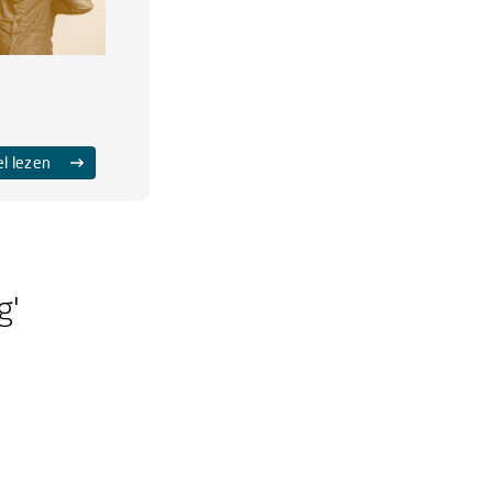
el lezen
g'