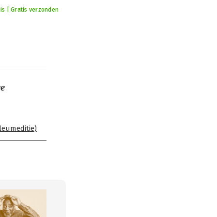
is | Gratis verzonden
we
leumeditie)