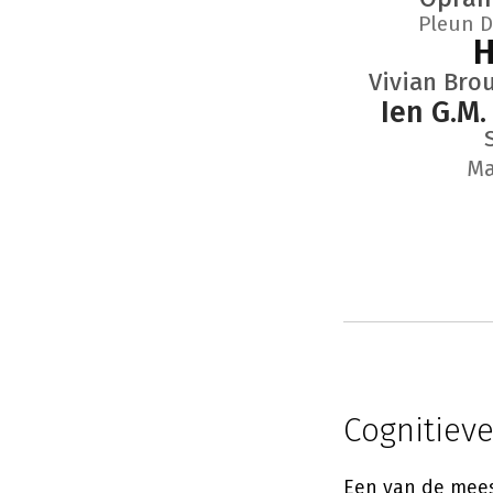
Pleun 
H
Vivian Bro
Ien G.M.
Ma
Cognitiev
Een van de mee