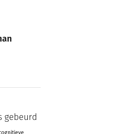
man
s gebeurd
ognitieve