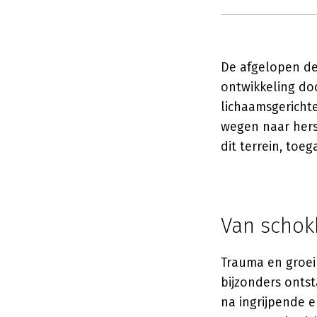
De afgelopen d
ontwikkeling do
lichaamsgericht
wegen naar herst
dit terrein, toe
Van schok
Trauma en groei 
bijzonders onts
na ingrijpende e