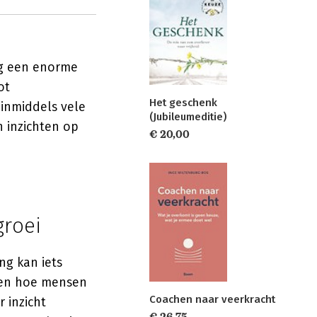
ng een enorme
ot
Het geschenk
 inmiddels vele
(Jubileumeditie)
n inzichten op
€ 20,00
groei
ng kan iets
ven hoe mensen
Coachen naar veerkracht
 inzicht