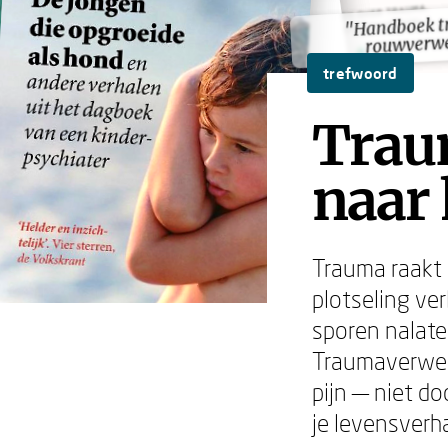
"Handboek t
"Handboek t
rouwverw
rouwverw
trefwoord
Trau
naar 
Trauma raakt
plotseling ve
sporen nalaten
Traumaverwerk
pijn — niet d
je levensverha