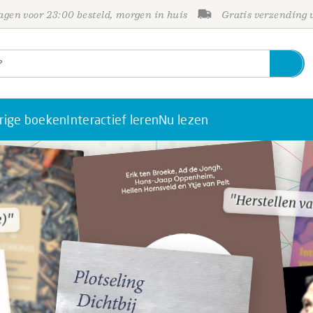
gen voor 23:00 besteld, morgen in huis
Gratis verzending
rige boeken
Interactief leren
Nu lezen
"Herstellen v
"Herstellen v
e)"
e)"