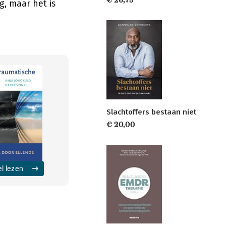
€ 26,75
g, maar het is
Slachtoffers bestaan niet
€ 20,00
el lezen