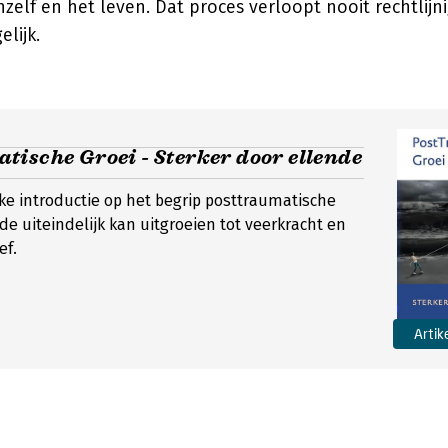
hzelf en het leven. Dat proces verloopt nooit rechtlijni
lijk.
ische Groei - Sterker door ellende
ke introductie op het begrip posttraumatische
de uiteindelijk kan uitgroeien tot veerkracht en
ef.
Artik