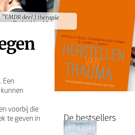
"EMDR deel 1 therapie
"EMDR deel 1 therapie
Praktijkboek"
Praktijkboek"
egen
. Een
gd kunnen
n voorbij die
De bestsellers
ek te geven in