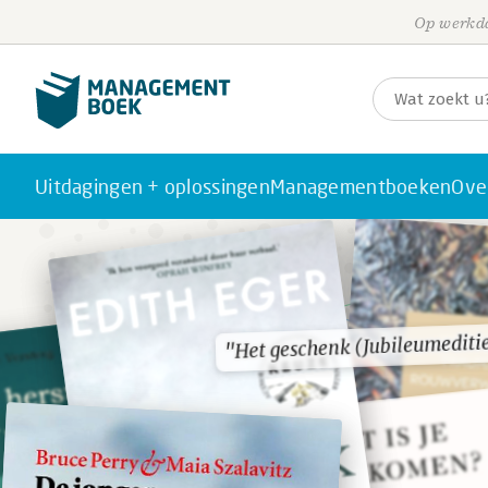
Op werkda
Uitdagingen + oplossingen
Managementboeken
Ove
"Het geschenk (Jubileumediti
"Het geschenk (Jubileumediti