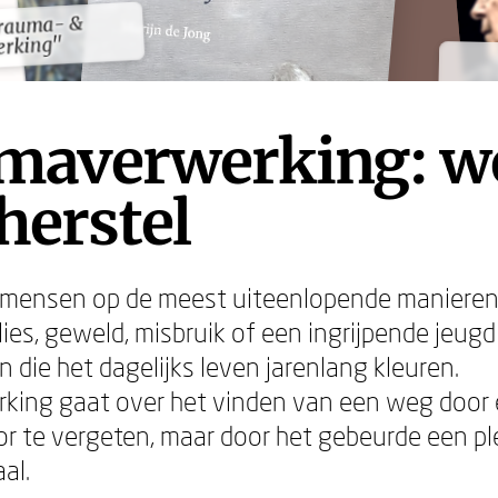
rauma- &
rauma- &
erking"
erking"
maverwerking: w
herstel
 mensen op de meest uiteenlopende manieren
rlies, geweld, misbruik of een ingrijpende jeu
 die het dagelijks leven jarenlang kleuren.
ing gaat over het vinden van een weg door e
oor te vergeten, maar door het gebeurde een pl
al.