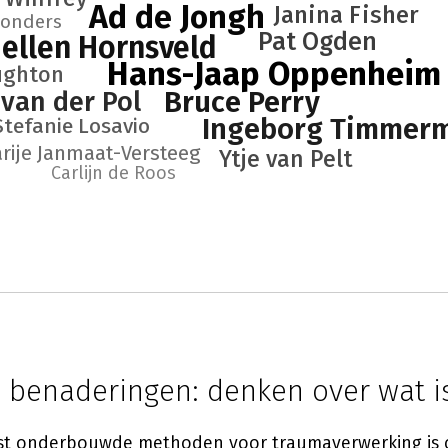
Ad de Jongh
Janina Fisher
Donders
Pat Ogden
ellen Hornsveld
Hans-Jaap Oppenheim
ughton
Bruce Perry
 van der Pol
Ingeborg Timmer
Stefanie Losavio
rije Janmaat-Versteeg
Ytje van Pelt
Carlijn de Roos
e benaderingen: denken over wat i
st onderbouwde methoden voor traumaverwerking is c