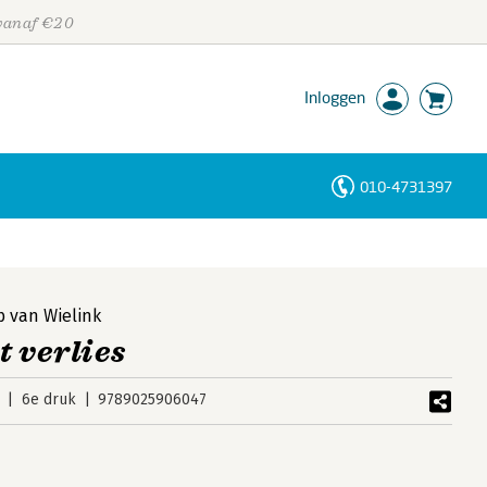
 vanaf €20
Inloggen
010-4731397
Personen
Trefwoorden
b van Wielink
t verlies
6e druk
9789025906047