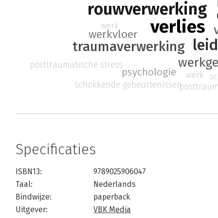
rouwverwerking
verlies
werk
werkvloer
lei
traumaverwerking
werkge
posttraumatische stress
psychologie
werk
s
schokkende gebeurtenissen
posttraum
Specificaties
ISBN13:
9789025906047
Taal:
Nederlands
Bindwijze:
paperback
Uitgever:
VBK Media