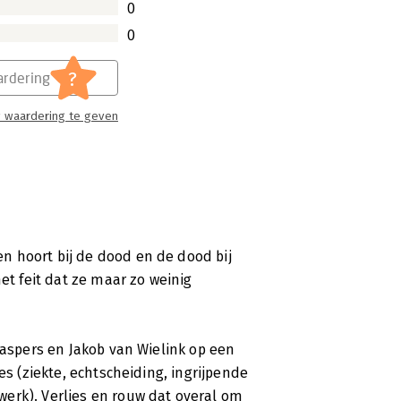
0
0
?
rdering
 waardering te geven
 hoort bij de dood en de dood bij
et feit dat ze maar zo weinig
Jaspers en Jakob van Wielink op een
es (ziekte, echtscheiding, ingrijpende
erk). Verlies en rouw dat overal om