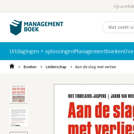
Op werkda
Uitdagingen + oplossingen
Managementboeken
Ove
Boeken
Leiderschap
Aan de slag met verlies