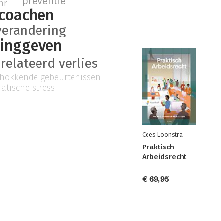
preventie
hr
coachen
verandering
dinggeven
relateerd verlies
chokkende gebeurtenissen
atische stress
Cees Loonstra
Praktisch
Arbeidsrecht
€ 69,95