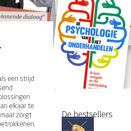
winnende dialoog"
winnende dialoog"
n
s een strijd
ssend
oplossingen
an elkaar te
De bestsellers
, maar zorgt
 betrokkenen.