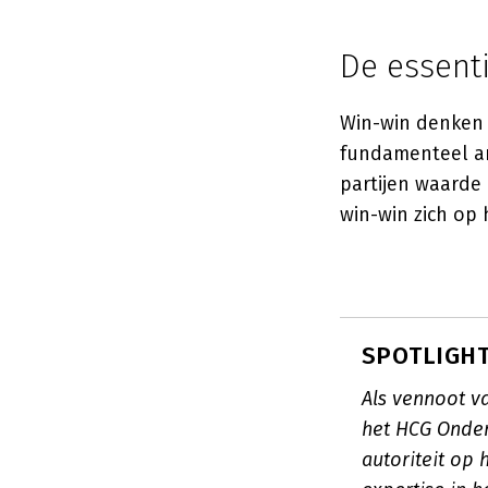
De essent
Win-win denken 
fundamenteel and
partijen waarde c
win-win zich op 
SPOTLIGHT
Als vennoot v
het HCG Onder
autoriteit op