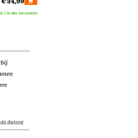
€ 34,99
is | Gratis verzonden
bij
samen
ere
de dialoog