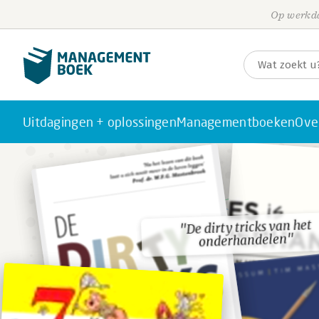
Op werkda
Uitdagingen + oplossingen
Managementboeken
Ove
"De dirty tricks van het
"De dirty tricks van het
onderhandelen"
onderhandelen"