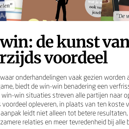
delen"
delen"
"De 
"De 
win: de kunst va
zijds voordeel
 waar onderhandelingen vaak gezien worden al
ame, biedt de win-win benadering een verfri
ij win-win situaties streven alle partijen naar 
s voordeel opleveren, in plaats van ten koste v
aanpak leidt niet alleen tot betere resultaten
zamere relaties en meer tevredenheid bij alle