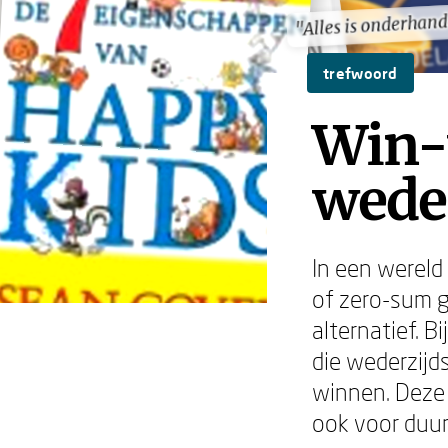
"Alles is onderhan
"Alles is onderhan
trefwoord
Win-
weder
In een wereld
of zero-sum g
alternatief. B
die wederzijd
winnen. Deze 
ook voor duur