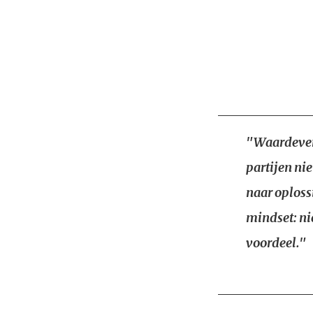
"Waardever
partijen ni
naar oploss
mindset: ni
voordeel."