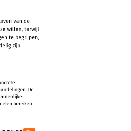
huiven van de
e willen, terwijl
en te begrijpen,
elig zijn.
oncrete
rhandelingen. De
zamenlijke
doelen bereiken