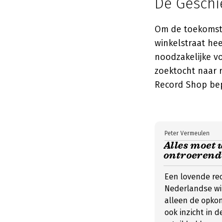
De Geschi
Om de toekomst 
winkelstraat he
noodzakelijke v
zoektocht naar r
Record Shop bep
Peter Vermeulen
Alles moet 
ontroerend
Een lovende rec
Nederlandse win
alleen de opko
ook inzicht in 