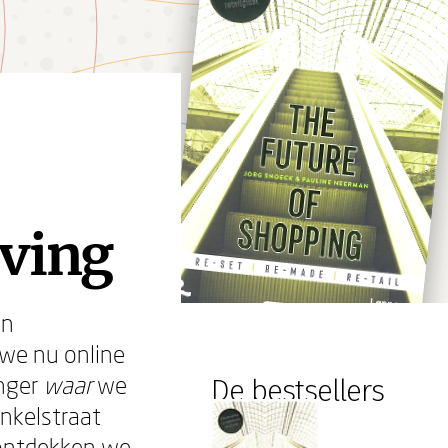
eving
en
 we nu online
anger
waar
we
De bestsellers
inkelstraat
erontdekken we