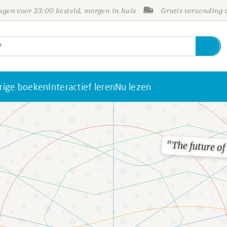
gen voor 23:00 besteld, morgen in huis
Gratis verzending
rige boeken
Interactief leren
Nu lezen
"The future of
"The future of