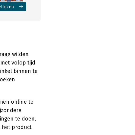
el lezen
graag wilden
met volop tijd
inkel binnen te
zoeken
amen online te
ijzondere
ingen te doen,
t het product