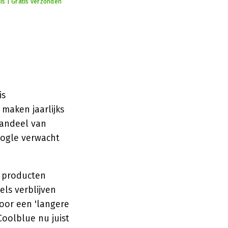
is | Gratis verzonden
is
maken jaarlijks
aandeel van
oogle verwacht
, producten
ls verblijven
oor een 'langere
Coolblue nu juist