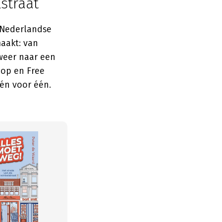
straat
 Nederlandse
aakt: van
weer naar een
hop en Free
én voor één.