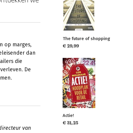
The future of shopping
n op marges,
€ 29,99
eeleisender dan
ailers die
overleven. De
amen.
Actie!
€ 31,25
directeur van