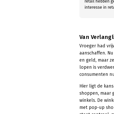
retail hebben g
interesse in ret
Van Verlangl
Vroeger had vrij
aanschaffen. Nu 
en geld, maar z
lopen is verdwen
consumenten nu 
Hier ligt de kan
shoppen, maar g
winkels. De win
met pop-up shop