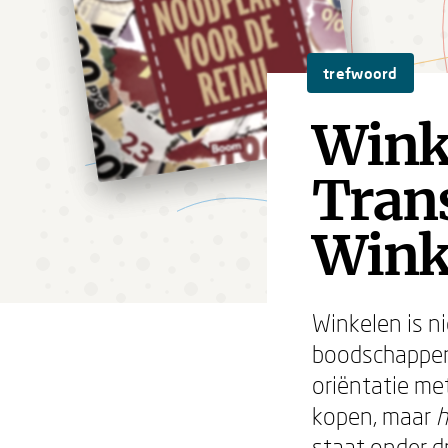
trefwoord
Wink
Tran
Winke
Winkelen is n
boodschappenl
oriëntatie me
kopen, maar
staat onder d