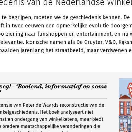
edenis van de Nederlandse Winkel
te begrijpen, moeten we de geschiedenis kennen. De
eft in twee eeuwen een opmerkelijke evolutie doorgem
oorziening naar funshoppen en entertainment, en nu 
elevantie. Iconische namen als De Gruyter, V&D, Kijks
aalden jarenlang het straatbeeld, maar verdwenen é
weg! - ‘Boeiend, informatief en soms
’
ensie van Peter de Waards reconstructie van de
kelgeschiedenis. Het boek analyseert niet
mst en ondergang van winkelketens, maar biedt
de bredere maatschappelijke veranderingen die