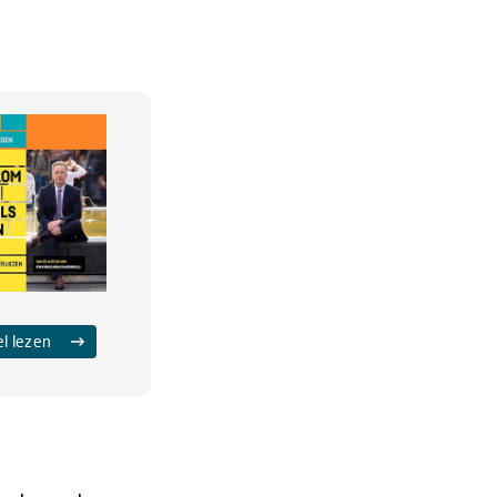
el lezen