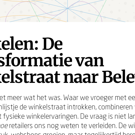
elen: De
sformatie van
lstraat naar Bel
iet meer wat het was. Waar we vroeger met e
ijstje de winkelstraat introkken, combineren
t fysieke winkelervaringen. De vraag is niet l
hoe
retailers ons nog weten te verleiden. De w
ruk, webshops groeien, maar tegelijkertijd h