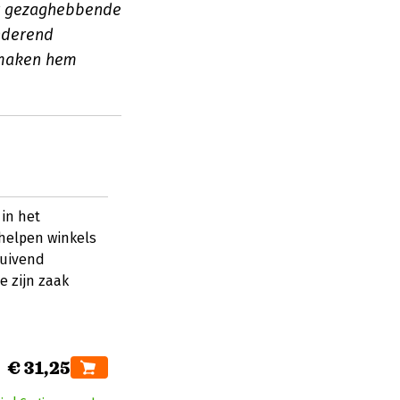
st gezaghebbende
anderend
 maken hem
in het
 helpen winkels
huivend
e zijn zaak
€ 31,25