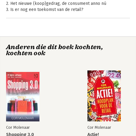
2. Het nieuwe (koop)gedrag, de consument anno nú
3. Is er nog een toekomst van de retail?
4. Webwinkels, de toekomst van de retail?
5. Technologie en de retail
6. Nieuwe concepten, nieuwe kansen
7. Het einde van de winkel
Demand-Driven
Het einde van
Anderen die dit boek kochten,
Visie van ondernemers op retailing en webretailing
Business Strategy
concurrentie?
kochten ook
Over de auteur
Cor Molenaar
Cor Molenaar
Shopping 3.0
Actie!
De kracht van
Actie!