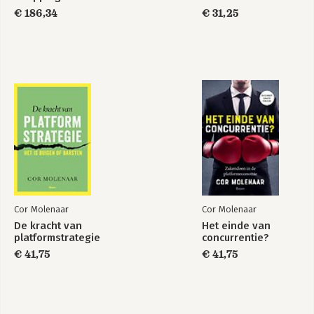
platformstrategie
€ 186,34
€ 31,25
Bekijk alle boeken
Cor Molenaar
Cor Molenaar
De kracht van
Het einde van
platformstrategie
concurrentie?
€ 41,75
€ 41,75