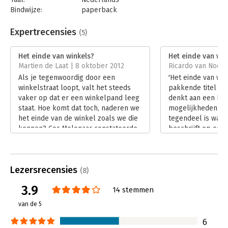
Bindwijze:
paperback
Aantal pagina's:
220
Uitgever:
Boom
Expertrecensies
(5)
Druk:
1
Verschijningsdatum:
11-1-2017
Het einde van winkels?
Het einde van win
Martien de Laat | 8 oktober 2012
Ricardo van Noort 
Hoofdrubriek:
Marketing
Als je tegenwoordig door een
'Het einde van win
winkelstraat loopt, valt het steeds
pakkende titel waa
vaker op dat er een winkelpand leeg
denkt aan een bep
staat. Hoe komt dat toch, naderen we
mogelijkheden voo
het einde van de winkel zoals we die
tegendeel is waar
kennen? Cor Molenaar constateerde
beschrijft op een
hetzelfde en heeft dit fenomeen
verschillende opt
onderzocht. Het resultaat van zijn
in de veranderend
onderzoek is vervat in het boek 'Het
kansen (opnieuw) i
Lezersrecensies
einde van winkels?'
Hoewel het boek z
(8)
Lees verder
rol van winkels en
3.9
14 stemmen
inhoud van het bo
voor niet-retailers
van de 5
Lees verder
6