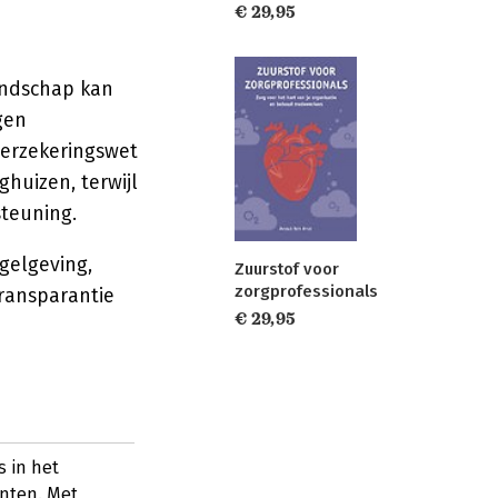
€ 29,95
andschap kan
gen
verzekeringswet
ghuizen, terwijl
teuning.
gelgeving,
Zuurstof voor
zorgprofessionals
Transparantie
€ 29,95
s in het
ënten. Met