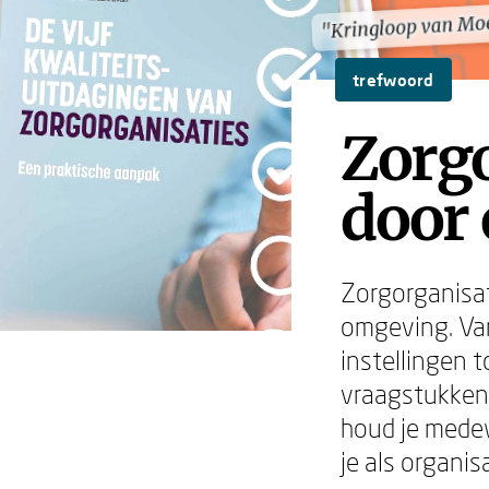
"Kringloop van Mo
"Kringloop van Mo
trefwoord
Zorgo
door 
Zorgorganisat
omgeving. Van
instellingen 
vraagstukken.
houd je medew
je als organi