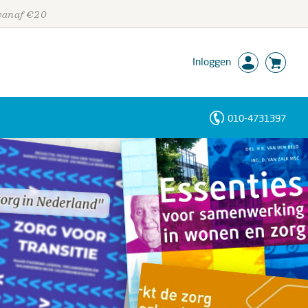
 vanaf €20
Inloggen
010-4731397
Personen
Trefwoorden
zorg in Nederland"
zorg in Nederland"