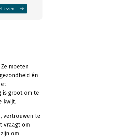
el lezen
. Ze moeten
e gezondheid én
het
 is groot om te
 kwijt.
, vertrouwen te
et vraagt om
 zijn om