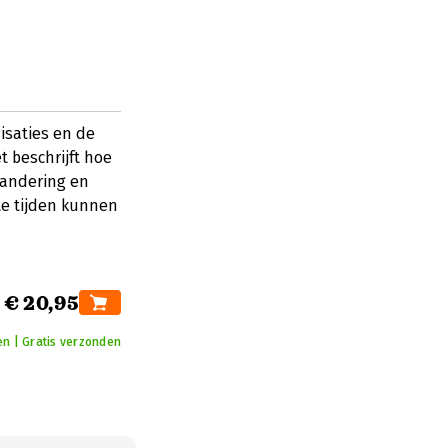
nisaties en de
 beschrijft hoe
randering en
te tijden kunnen
€ 20,95
en | Gratis verzonden