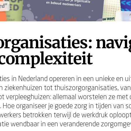
ed"
ed"
rganisaties: nav
complexiteit
ies in Nederland opereren in een unieke en u
 ziekenhuizen tot thuiszorgorganisaties, va
tot verpleeghuizen: allemaal worstelen ze met
 Hoe organiseer je goede zorg in tijden van 
erkers betrokken terwijl de werkdruk oploopt?
satie wendbaar in een veranderende zorgomge