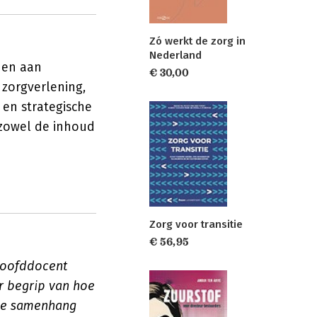
Zó werkt de zorg in
Nederland
nen aan
€ 30,00
 zorgverlening,
 en strategische
 zowel de inhoud
Zorg voor transitie
€ 56,95
 hoofddocent
r begrip van hoe
exe samenhang