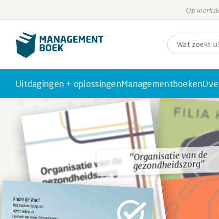
Op werkda
Uitdagingen + oplossingen
Managementboeken
Ove
"Organisatie van de
"Organisatie van de
gezondheidszorg"
gezondheidszorg"