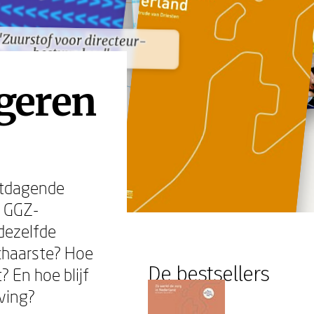
"Zuurstof voor directeur-
"Zuurstof voor directeur-
bestuurders"
bestuurders"
igeren
itdagende
n GGZ-
 dezelfde
schaarste? Hoe
De bestsellers
 En hoe blijf
ving?