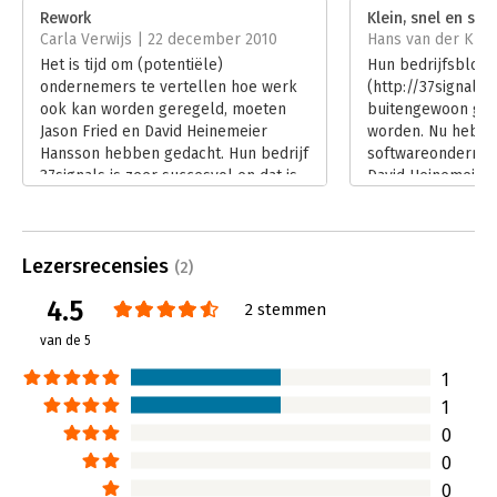
Verschijningsdatum:
13-12-2024
Rework
Klein, snel en slim
Carla Verwijs | 22 december 2010
Hans van der Klis 
Hoofdrubriek:
Werk en loopbaan
Het is tijd om (potentiële)
Hun bedrijfsblog S
ondernemers te vertellen hoe werk
(http://37signals.
ook kan worden geregeld, moeten
buitengewoon goe
Jason Fried en David Heinemeier
worden. Nu hebb
Hansson hebben gedacht. Hun bedrijf
softwareondernem
37signals is zeer succesvol en dat is
David Heinemeier
niet gekomen omdat ze 'de' regels
ideeën over het l
van ondernemerschap hebben
bedrijf ook aan he
gevolgd. Fried en Hansson hebben
toevertrouwd: 'Re
Lezersrecensies
hun eigen, simpele filosofie en die
aanstekelijk boek
(2)
delen ze graag met u in het boek
een grote afkeer
4.5
2 stemmen
'Rework'.
spreekt.
Lees verder
Lees verder
van de 5
1
1
0
0
0