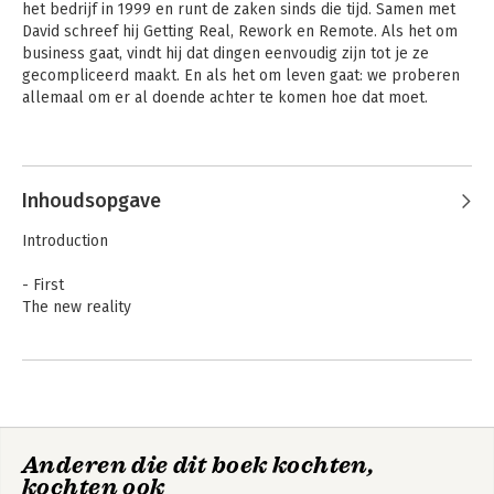
het bedrijf in 1999 en runt de zaken sinds die tijd. Samen met 
David schreef hij Getting Real, Rework en Remote. Als het om 
business gaat, vindt hij dat dingen eenvoudig zijn tot je ze 
gecompliceerd maakt. En als het om leven gaat: we proberen 
allemaal om er al doende achter te komen hoe dat moet.
Andere boeken door Jason Fried
Inhoudsopgave
Introduction
- First
The new reality
- Takedowns
Ignore the real world
Learning from mistakes is overrated
Planning is guessing
Why grow?
Het hoeft niet zo
Het hoeft niet zo
Anderen die dit boek kochten,
hectisch te zijn op
Workaholism
hectisch te zijn op
het werk
het werk
kochten ook
Enough with 'entrepreneurs'