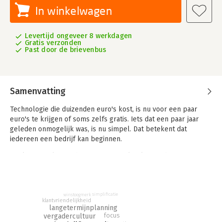
In winkelwagen
Levertijd ongeveer 8 werkdagen
Gratis verzonden
Past door de brievenbus
Samenvatting
Technologie die duizenden euro's kost, is nu voor een paar
euro's te krijgen of soms zelfs gratis. Iets dat een paar jaar
geleden onmogelijk was, is nu simpel. Dat betekent dat
iedereen een bedrijf kan beginnen.
Dat kunt u zelfs zonder 80-urige werkweken te draaien en uw
spaargeld over de balk te gooien. U kunt ondernemen terwijl
uw huidige baan u van een regelmatige geldstroom voorziet.
Vergeet businessplannen, vergaderen, kantoorruimte - u heeft
het allemaal niet nodig.
simplificatie
winstoogmerk
klantvriendelijkheid
langetermijnplanning
'ReWork' is met duidelijke taal en een simpel-is-beter
focus
vergadercultuur