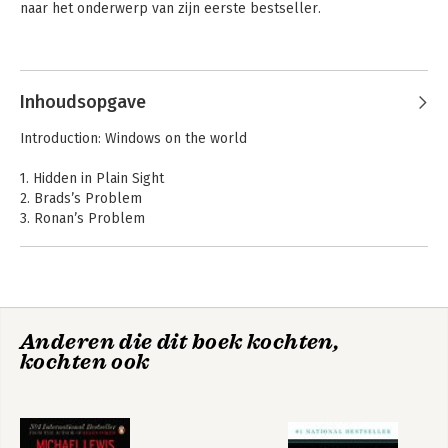
naar het onderwerp van zijn eerste bestseller.
Andere boeken door Michael Lewis
Inhoudsopgave
Introduction: Windows on the world
1. Hidden in Plain Sight
2. Brads’s Problem
3. Ronan’s Problem
4. Tracking the Predator
5. Putting a Face on HFT
6. How to take Billions from Wall Street
7. An Army of One
8. The Spider and the Fly
Liar`s Poker
Liar's Poker
Anderen die dit boek kochten,
kochten ook
Epilogue: Riding the Wall street Trail
Acknowledgments