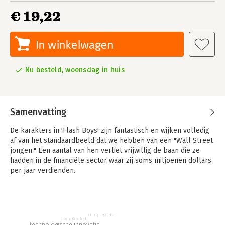
€ 19,22
In winkelwagen
Nu besteld, woensdag in huis
Samenvatting
De karakters in 'Flash Boys' zijn fantastisch en wijken volledig
af van het standaardbeeld dat we hebben van een "Wall Street
jongen." Een aantal van hen verliet vrijwillig de baan die ze
hadden in de financiële sector waar zij soms miljoenen dollars
per jaar verdienden.
Vanuit een nieuw uitgangspunt onderzochten zij de grote
banken, beurzen en ondernemingen die met hoge frequentie
aandelenhandel bedreven en legden de vele wegen waarop
complexiteit
Wall Street winst genereert bloot.
complexiteit
technologische innovatie