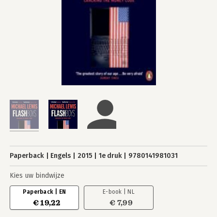
Paperback
Engels
2015
1e druk
9780141981031
Kies uw bindwijze
Paperback | EN
E-book | NL
€ 19,22
€ 7,99