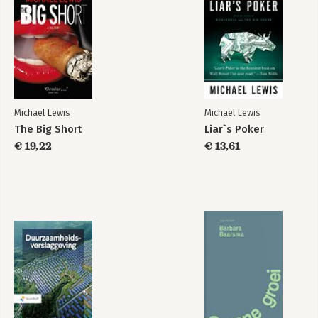
Michael Lewis
Michael Lewis
Going infinite
Going Infinite
The Big Short
Liar`s Poker
€ 19,22
€ 13,61
Bekijk alle boeken