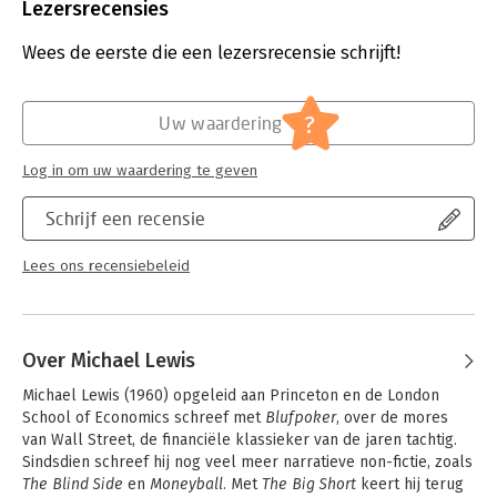
Uitgever:
Penguin Books
Lezersrecensies
Druk:
1
Verschijningsdatum:
27-11-2024
Wees de eerste die een lezersrecensie schrijft!
Hoofdrubriek:
Economie
?
Uw waardering
Log in om uw waardering te geven
Schrijf een recensie
Lees ons recensiebeleid
Over Michael Lewis
Michael Lewis (1960) opgeleid aan Princeton en de London 
School of Economics schreef met 
Blufpoker
, over de mores 
van Wall Street, de financiële klassieker van de jaren tachtig. 
Sindsdien schreef hij nog veel meer narratieve non-fictie, zoals 
The Blind Side
 en 
Moneyball
. Met 
The Big Short
 keert hij terug 