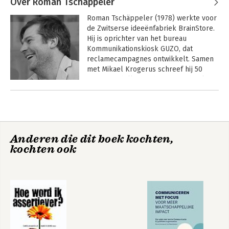
Over Roman Tschäppeler
Roman Tschäppeler (1978) werkte voor 
de Zwitserse ideeënfabriek BrainStore. 
Hij is oprichter van het bureau 
Kommunikationskiosk GUZO, dat 
reclamecampagnes ontwikkelt. Samen 
met Mikael Krogerus schreef hij 50 
succesmodellen en het Vragenboek.
Andere boeken door Roman
Tschäppeler
Samenwerken
Doen
Anderen die dit boek kochten,
kochten ook