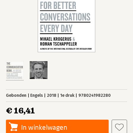
Gebonden
Engels
2018
1e druk
9780241982280
€ 16,41
In winkelwagen