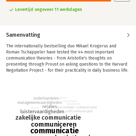
Levertijd ongeveer 11 werkdagen
Samenvatting
The internationally bestselling duo Mikael Krogerus and
Roman Tschäppeler have tested the 44 most important
communication theories - from Aristotle's thoughts on
presenting through Proust on asking questions to the Harvard
Negotiation Project - for their practicality in daily business life.
In The Communication Book they distil them into a single
volume that in their winning way turns seemingly difficult ideas
into clear and entertaining diagrams.
From running better meetings and improving the conversations
onderhandelen
teams
visualisatie
managementvaardigheden
in your head to brushing up on your listening skills and small
visualisatie
relaties
non-verbale communicatie
teams
talk, the pair masterfully fuses theoretical knowledge and
luistervaardigheden
zelfcommunicatie
zakelijke communicatie
business advice with humour and practicality. With sections on
communiceren
work, the self, relationships and language, they show that we
communicatie
can improve not only what we communicate, but how we do so.