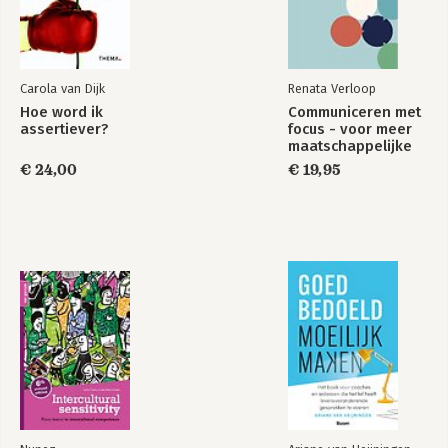
Samenwerken
Doen
The Decision Book
The Communication
Carola van Dijk
Renata Verloop
Book
Hoe word ik
Communiceren met
assertiever?
focus - voor meer
maatschappelijke
impact
€ 24,00
€ 19,95
Bekijk alle boeken
The Decision Book
The Communication
Book
Bekijk alle boeken