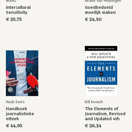
Nunez
Ariane van Heijningen
Intercultural
Goedbedoeld
Sensitivity
moeilijk maken
€ 25,75
€ 24,50
Huub Evers
Bill kovach
Handboek
The Elements of
journalistieke
Journalism, Revised
ethiek
and Updated 4th
Edition
€ 44,95
€ 26,24