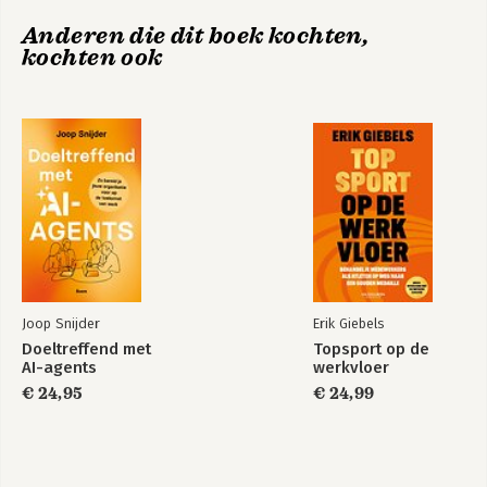
7. The Illusion of Perfection
Anderen die dit boek kochten,
8. An Holisitic ERM Concept
kochten ook
Appendix A: Applying an ERM Diagnostic Tool.
Index
Joop Snijder
Erik Giebels
Doeltreffend met
Topsport op de
AI-agents
werkvloer
€ 24,95
€ 24,99