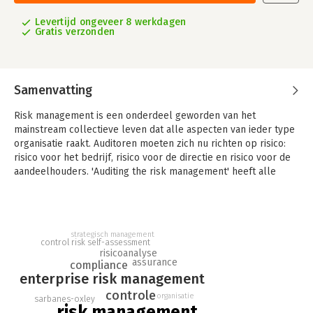
Levertijd ongeveer 8 werkdagen
Gratis verzonden
Samenvatting
Risk management is een onderdeel geworden van het
mainstream collectieve leven dat alle aspecten van ieder type
organisatie raakt. Auditoren moeten zich nu richten op risico:
risico voor het bedrijf, risico voor de directie en risico voor de
aandeelhouders. 'Auditing the risk management' heeft alle
laatste ontwikkelingen opgenomen op het gebied van risk
management zoals het op auditoren van toepassing is, inclusief
de nieuwe Committee of Sponsoring Organizations of the
Treadway Commission (COSO) ondernemingsrisicoverslag.
strategisch management
control risk self-assessment
risicoanalyse
assurance
compliance
enterprise risk management
controle
organisatie
sarbanes-oxley
risk management