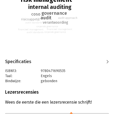
internal auditing
governance
coso
audit
audit approach
risicoappetijt
verantwoording
audit standards
corporate governance
financieel management
financieel management
corporate governance
audit standards
Specificaties
ISBN13:
9780471690535
Taal:
Engels
Bindwijze:
gebonden
Aantal pagina's:
269
Uitgever:
John Wiley & Sons
Lezersrecensies
Hoofdrubriek:
Algemeen management
Wees de eerste die een lezersrecensie schrijft!