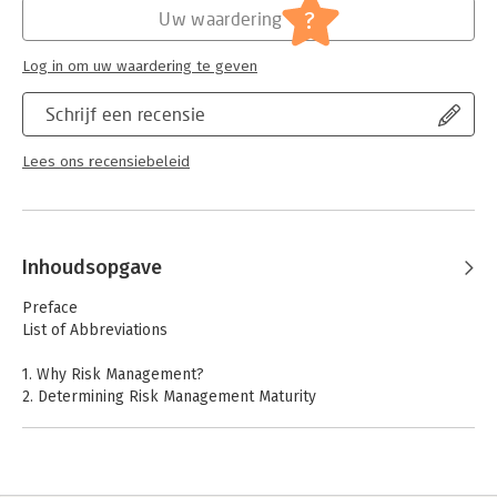
?
Uw waardering
Log in om uw waardering te geven
Schrijf een recensie
Lees ons recensiebeleid
Inhoudsopgave
Preface
List of Abbreviations
1. Why Risk Management?
2. Determining Risk Management Maturity
3. Enterprise-Wide Risk Management
4. Risk Appetite
5. Control Risk Self-Assessment
6. Developing an Audit Approach