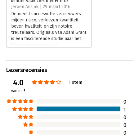
Minder vaak ziek met Firefox
Hoofdrubriek:
Persoonlijke effectiviteit
Jeroen Ansink | 29 maart 2016
De meest succesvolle vernieuwers
mijden risico, verkiezen kwantiteit
boven kwaliteit, en zijn notoire
treuzelaars. Originals van Adam Grant
is een fascinerende studie naar het
hoe en waarom van non-
conformisme.
Lees verder
Lezersrecensies
4.0
1 stem
van de 5
0
1
0
0
0