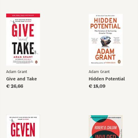
Hidden potential
Weten wat je niet
weet
Adam Grant
Adam Grant
Give and Take
Hidden Potential
€ 26,66
€ 18,09
Think Again
Geven en nemen