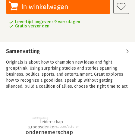
In winkelwagen
Levertijd ongeveer 9 werkdagen
Gratis verzonden
Samenvatting
Originals is about how to champion new ideas and fight
groupthink. Using surprising studies and stories spanning
business, politics, sports, and entertainment, Grant explores
how to recognize a good idea, speak up without getting
silenced, build a coalition of allies, choose the right time to act,
and manage fear and doubt; how parents and teachers can
nurture originality in children; and how leaders can build
cultures that welcome dissent.
uitstelgedrag
leiderschap
groepsdenken
succesfactoren
ondernemerschap