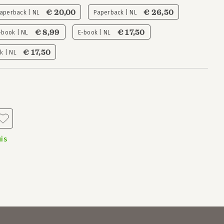
€ 20,00
€ 26,50
aperback | NL
Paperback | NL
€ 8,99
€ 17,50
-book | NL
E-book | NL
€ 17,50
k | NL
is