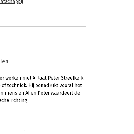
atschappij
olen
mer werken met AI laat Peter Streefkerk
of techniek. Hij benadrukt vooral het
n mens en AI en Peter waardeert de
sche richting.
ekkende gids’