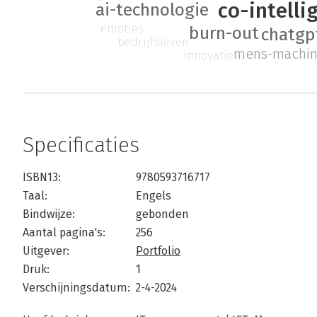
co-intelli
ai-technologie
emoties
burn-out
chatgp
bedrijfsleven
mens-machin
innovatie
Specificaties
ISBN13:
9780593716717
Taal:
Engels
Bindwijze:
gebonden
Aantal pagina's:
256
Uitgever:
Portfolio
Druk:
1
Verschijningsdatum:
2-4-2024