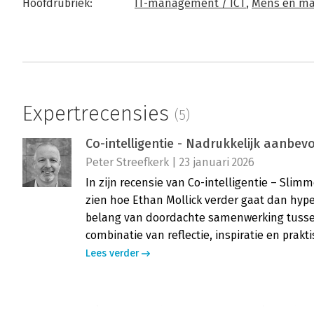
Hoofdrubriek:
IT-management / ICT
,
Mens en ma
Expertrecensies
(5)
Co-intelligentie - Nadrukkelijk aanbev
Peter Streefkerk | 23 januari 2026
In zijn recensie van Co-intelligentie – Slim
zien hoe Ethan Mollick verder gaat dan hype 
belang van doordachte samenwerking tusse
combinatie van reflectie, inspiratie en prakti
Lees verder
Slimmer werken met AI - ‘Een indrukw