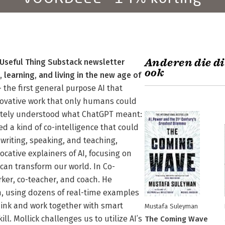
Anderen die di
Useful Thing Substack newsletter
ook
 learning, and living in the new age of
he first general purpose AI that
novative work that only humans could
iately understood what ChatGPT meant:
d a kind of co-intelligence that could
riting, speaking, and teaching,
ative explainers of AI, focusing on
 can transform our world. In Co-
rker, co-teacher, and coach. He
, using dozens of real-time examples
think and work together with smart
Mustafa Suleyman
l. Mollick challenges us to utilize AI’s
The Coming Wave