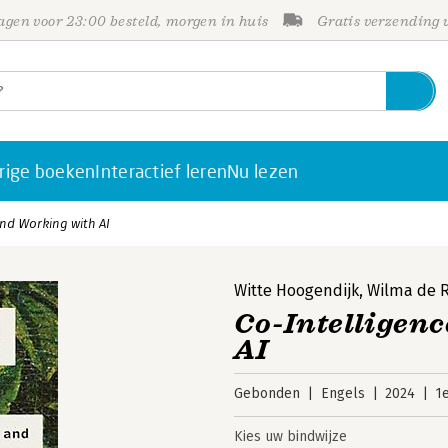
gen voor 23:00 besteld, morgen in huis
Gratis verzending
rige boeken
Interactief leren
Nu lezen
and Working with AI
Witte Hoogendijk
,
Wilma de 
Co-Intelligenc
AI
Gebonden
Engels
2024
1
Kies uw bindwijze