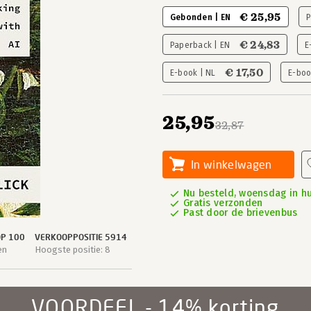
€ 25,95
Gebonden | EN
P
€ 24,83
Paperback | EN
E
€ 17,50
E-book | NL
E-boo
25,95
32,87
In winkelwagen
Nu besteld, woensdag in hu
Gratis verzonden
Past door de brievenbus
OP 100
VERKOOPPOSITIE 5914
en
Hoogste positie: 8
VOORDEEL - 14% korting