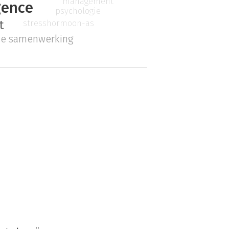
management
gence
psychologie
t
stresshormoon-as
e samenwerking