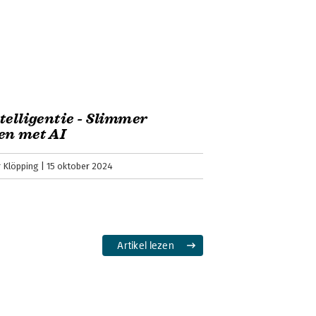
I - ‘Essentieel boek’
ooi artikel over hoe onderzoekers met
n geluiden van potvissen analyseren...
telligentie - Slimmer
I hoe we het graag zien. Een veelheid
en met AI
ar wij wat aan hebben.
 Klöpping
15 oktober 2024
AI - ‘Mollick neemt het voortouw’
Artikel lezen
s meer dan een handleiding; het is een
p in het AI-tijdperk. Ethan Mollick