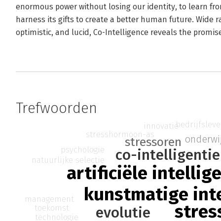
enormous power without losing our identity, to learn fro
harness its gifts to create a better human future. Wide 
optimistic, and lucid, Co-Intelligence reveals the promis
Trefwoorden
bedrijfslev
innovatie
stresshormoon-as
onderwi
stressoren
psychologie
co-intelligentie
natuurlijke selectie
artificiële intellig
kunstmatige inte
management
stres
toekomst
evolutie
technologie