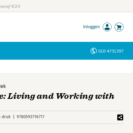
 vanaf €20
Inloggen
010-4731397
Personen
Trefwoorden
Rek
e: Living and Working with
e druk
9780593716717