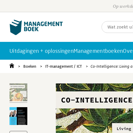
Op werkda
Uitdagingen + oplossingen
Managementboeken
Ove
Boeken
IT-management / ICT
Co-Intelligence: Living 