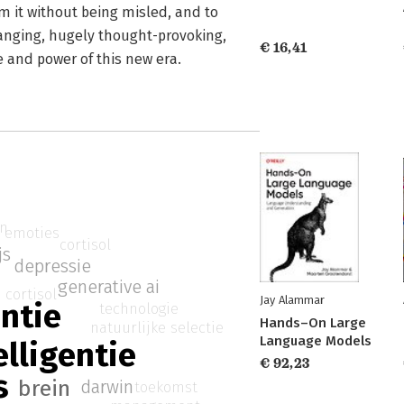
m it without being misled, and to
ranging, hugely thought-provoking,
€ 16,41
e and power of this new era.
en
emoties
cortisol
js
depressie
generative ai
cortisol
Jay Alammar
entie
technologie
Hands–On Large
natuurlijke selectie
Language Models
lligentie
€ 92,23
s
brein
darwin
toekomst