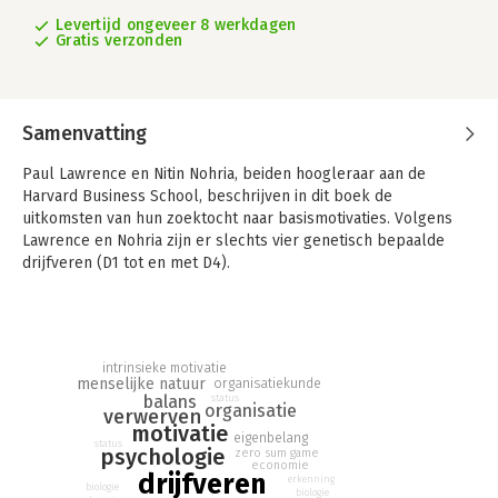
Levertijd ongeveer 8 werkdagen
Gratis verzonden
Samenvatting
Paul Lawrence en Nitin Nohria, beiden hoogleraar aan de
Harvard Business School, beschrijven in dit boek de
uitkomsten van hun zoektocht naar basismotivaties. Volgens
Lawrence en Nohria zijn er slechts vier genetisch bepaalde
drijfveren (D1 tot en met D4).
D1: De drijfveer tot verwerven: het verzamelen van materiële
en immateriële zaken die we waardevol vinden.
D2: De drijfveer tot binding: het verlangen naar relaties met
andere mensen.
intrinsieke motivatie
menselijke natuur
organisatiekunde
D3: De drijfveer tot leren: het willen verkennen van de
balans
status
organisatie
omgeving en van onze eigen geest.
verwerven
motivatie
D4: De drijfveer tot verdedigen: het willen beschermen van de
eigenbelang
status
psychologie
zero sum game
materiële en immateriële zaken die we hebben.
economie
drijfveren
erkenning
biologie
De auteurs maken een aantal praktische vertalingen naar het
biologie