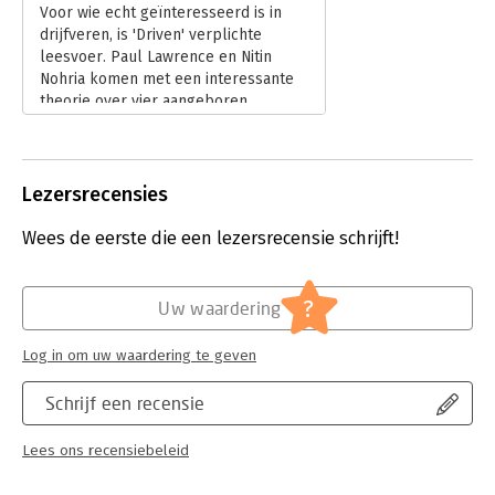
Voor wie echt geïnteresseerd is in
drijfveren, is 'Driven' verplichte
leesvoer. Paul Lawrence en Nitin
Nohria komen met een interessante
theorie over vier aangeboren
drijfveren, die de basis vormen van
elk menselijk handelen. Omdat de
drijfveren onafhankelijk van elkaar
functioneren, leveren ze ook de
Lezersrecensies
nodige herkenbare spanningen op.
Aan de hand van cases over Ierland,
Wees de eerste die een lezersrecensie schrijft!
het communisme ten tijde van Jeltsin,
Hewlett Packard en General Motors
wordt de verbinding tussen theorie
?
Uw waardering
en praktijk gelegd.
Lees verder
Log in om uw waardering te geven
Schrijf een recensie
Lees ons recensiebeleid