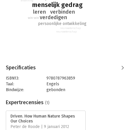
erkenning
menselijk gedrag
organisatiedomein. Bedrijven die hun medewerkers helpen om
alle vier deze basisbehoeften te bevredigen, zullen
verbinden
leren
succesvoller zijn dan organisaties die zich slechts op één of
verdedigen
win-win
twee behoeften richten.
persoonlijke ontwikkeling
neurowetenschap
neurowetenschap
Specificaties
ISBN13:
9780787963859
Taal:
Engels
Bindwijze:
gebonden
Aantal pagina's:
352
Uitgever:
Jossey Bass
Expertrecensies
(1)
Hoofdrubriek:
Persoonlijke effectiviteit
Driven. How Human Nature Shapes
Our Choices
Peter de Roode | 9 januari 2012