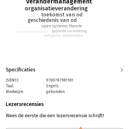
verandermanagement
organisatieverandering
toekomst van od
t-groep
geschiedenis van od
open systeem theorie
geplande verandering
socio-technische systemen
strategische implementatie
Specificaties
ISBN13:
9780787981181
Taal:
Engels
Bindwijze:
gebonden
Aantal pagina's:
237
Uitgever:
John Wiley & Sons
Lezersrecensies
Hoofdrubriek:
Verandermanagement
Wees de eerste die een lezersrecensie schrijft!