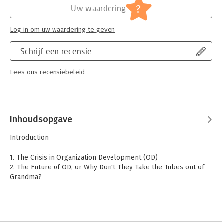
?
Uw waardering
Log in om uw waardering te geven
Schrijf een recensie
Lees ons recensiebeleid
Inhoudsopgave
Introduction
1. The Crisis in Organization Development (OD)
2. The Future of OD, or Why Don't They Take the Tubes out of
Grandma?
3. Contemporary Challenges to the Philosophy and Practice of
Organization Development
4. A Historic View of the Future of OD: An Interview with Jerry I.
Porras