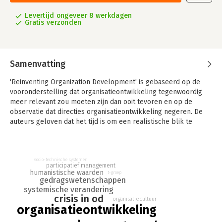
Levertijd ongeveer 8 werkdagen
Gratis verzonden
Samenvatting
'Reinventing Organization Development' is gebaseerd op de
vooronderstelling dat organisatieontwikkeling tegenwoordig
meer relevant zou moeten zijn dan ooit tevoren en op de
observatie dat directies organisatieontwikkeling negeren. De
auteurs geloven dat het tijd is om een realistische blik te
werpen op dit vakgebied. Organisatieontwikkeling heeft nog
steeds veel the bieden, maar om nu verder te gaan te doen
alsof alles goed is, garandeert dat organisatieontwikkeling zal
socio-technische systemen
blijven worstelen om zijn plaats en identiteit te vinden in de
participatief management
huidige wereld.
humanistische waarden
t-groep
gedragswetenschappen
systemische verandering
crisis in od
organisatiecultuur
organisatieontwikkeling