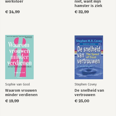
werkvloer
niet, want mijn
-Notes
hamster is ziek
€ 24,99
€ 32,99
3: All the Fish in the Sea
-Business Models
-Know Your Audience: Why Segmentation Matters
-Market Segment
-Personas: Create a Real Customer
-Choosing a Market Segment
-Work to Do
-Notes
4: Wading in the Value Stream
-Articulating the Value Stream
-About Value Streams
-Value Stream Discovery
-Work to Do
Sophie van Gool
Stephen Covey
-Notes
Waarom vrouwen
De snelheid van
minder verdienen
vertrouwen
5: Core Lean Entrepreneur
€ 19,99
€ 25,00
-The 3 Es: Empathy, Experiments, Evidence
-Empathy
-Experiments