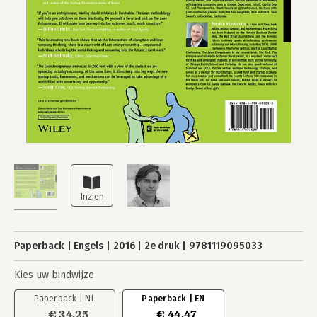
Paperback
Engels
2016
2e druk
9781119095033
Kies uw bindwijze
Paperback | NL
Paperback | EN
€ 34,25
€ 44,47