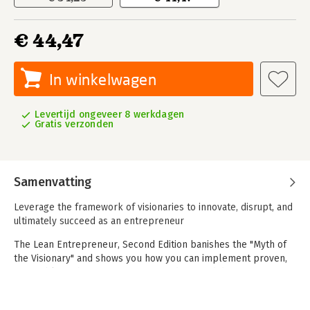
€ 44,47
In winkelwagen
Levertijd ongeveer 8 werkdagen
Gratis verzonden
Samenvatting
Leverage the framework of visionaries to innovate, disrupt, and
ultimately succeed as an entrepreneur
The Lean Entrepreneur, Second Edition banishes the "Myth of
the Visionary" and shows you how you can implement proven,
actionable techniques to create products and disrupt existing
markets on your way to entrepreneurial success. The follow-
up to the New York Times bestseller, this great guide