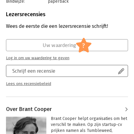
Bindwijze:
paperback
efficient market testing
Aantal pagina's:
199
- Quickly develop cross-functional innovation teams to
Uitgever:
John Wiley & Sons
overcome typical startup roadblocks
Lezersrecensies
Druk:
2
'The Lean Entrepreneur' is your complete guide to getting your
Verschijningsdatum:
1-1-2016
Wees de eerste die een lezersrecensie schrijft!
startup moving in the right direction quickly and hyper-
efficiently.
Hoofdrubriek:
Algemeen management
?
Uw waardering
Log in om uw waardering te geven
Schrijf een recensie
Lees ons recensiebeleid
Over Brant Cooper
Brant Cooper helpt organisaties om het 
verschil te maken. Op zijn startup-cv 
prijken namen als Tumbleweed, 