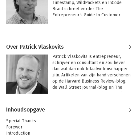
Timestamp, WildPackets en InCode. 
Brant schreef eerder The 
Entrepreneur’s Guide to Customer 
Development, het eerste doelgerichte 
boek waarin de lean startup en 
Andere boeken door Brant Cooper
concepten voor klantenontwikkeling 
worden besproken; een titel die meer 
dan 50.000 keer over de toonbank ging. 
Over Patrick Vlaskovits
Brant is bereikbaar via @brantcooper. 
Patrick Vlaskovits is entrepreneur, 
Hij woont met (en leert continu van) zijn 
schrijver en consultant en zou liever 
twee dochters Riva en Eliza vlakbij 
dan wat dan ook totaalwetenschapper 
Swami’s in Encinitas, Californië.
zijn. Artikelen van zijn hand verschenen 
op de Harvard Business Review-blog, 
de Wall Street Journal-blog en The 
Browser en hij is een veelgevraagd 
spreker. Hij is medeoprichter van twee 
Andere boeken door Patrick
startups, adviseert momenteel 
Inhoudsopgave
Vlaskovits
meerdere technologiestartups en 
De Lean
Entrepreneur
fungeert als mentor voor 500 Startups, 
Special Thanks
een startkapitaalfonds en startup-
Forewor
accelerator. Als baas van Moves the 
Introduction
Needle heeft hij Fortune 100-bedrijven 