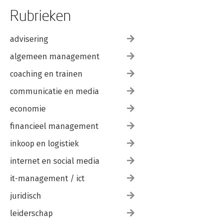
Acknowledgments
Acknowledgments (1st Edition)
Rubrieken
About the Authors
Index
advisering
algemeen management
coaching en trainen
communicatie en media
economie
financieel management
inkoop en logistiek
internet en social media
it-management / ict
juridisch
leiderschap