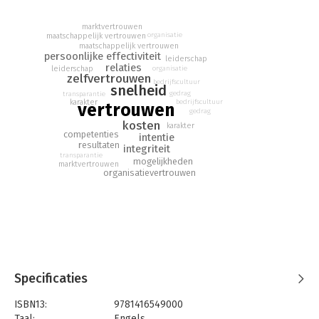
vertrouwen kunt inspireren.
marktvertrouwen
organisatie
maatschappelijk vertrouwen
maatschappelijk vertrouwen
persoonlijke effectiviteit
leiderschap
relaties
organisatie
leiderschap
zelfvertrouwen
bedrijfscultuur
snelheid
gedrag
transparantie
karakter
bedrijfscultuur
vertrouwen
gedrag
kosten
karakter
competenties
intentie
resultaten
integriteit
transparantie
mogelijkheden
marktvertrouwen
organisatievertrouwen
Specificaties
ISBN13:
9781416549000
Taal:
Engels