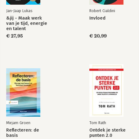
Jan-Jaap Lukas
Robert Cialdini
&jij - Maak werk
Invloed
The Speed of Trust
van je tijd, energie
en talent
€ 27,95
€ 20,99
Bekijk alle boeken
Mirjam Groen
Tom Rath
Reflecteren: de
Ontdek je sterke
basis
punten 2.0