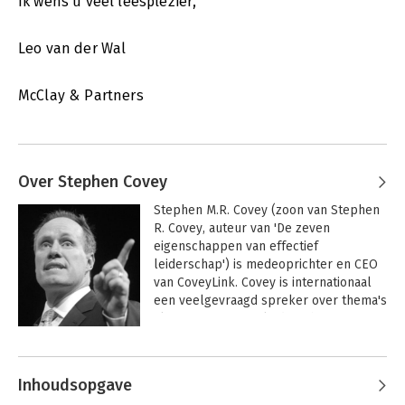
Ik wens u veel leesplezier,
Leo van der Wal
McClay & Partners
Over Stephen Covey
Stephen M.R. Covey (zoon van Stephen 
R. Covey, auteur van 'De zeven 
eigenschappen van effectief 
leiderschap') is medeoprichter en CEO 
van CoveyLink. Covey is internationaal 
een veelgevraagd spreker over thema's 
als vertrouwen en leiderschap. Hij 
behaalde een MBA aan Harvard en 
Andere boeken door Stephen Covey
onder zijn leiding groeide het Covey 
Leadership Center uit tot wereldleider 
Inhoudsopgave
op het gebied van 