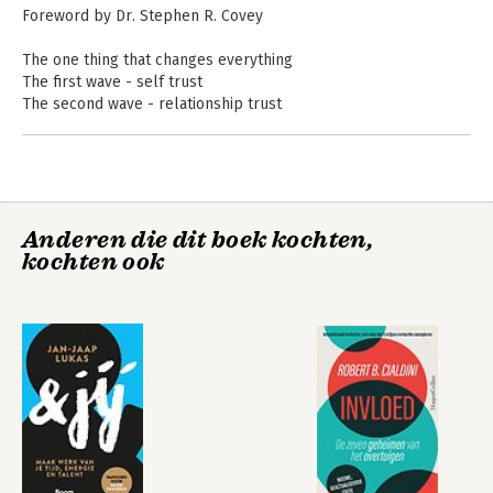
leiderschapstrainingen.
Foreword by Dr. Stephen R. Covey
The one thing that changes everything
The first wave - self trust
The second wave - relationship trust
The third, fourth, and fifth waves - stakeholder trust
Inspiring trust
Notes and references
Index
De snelheid van
De snelheid van
Anderen die dit boek kochten,
vertrouwen
vertrouwen
kochten ook