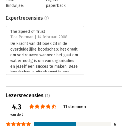
Bindwijze:
paperback
Aantal pagina's:
354
Uitgever:
The Free Press
Expertrecensies
(1)
Druk:
2
Verschijningsdatum:
1-1-2008
The Speed of Trust
Tica Peeman | 14 februari 2008
Hoofdrubriek:
Persoonlijke effectiviteit
De kracht van dit boek zit in de
overduidelijke boodschap: het draait
om vertrouwen wanneer het gaat om
wat er nodig is om van organisaties
en jezelf een succes te maken. Deze
boodschap is uitgebouwd in een
helder, goed onderbouwd verhaal
met een duidelijke rode lijn.
Lees verder
Lezersrecensies
(2)
4.3
11 stemmen
van de 5
6