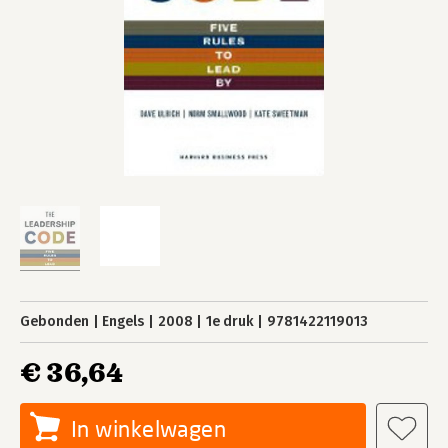
Gebonden
Engels
2008
1e druk
9781422119013
€ 36,64
In winkelwagen