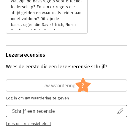
Wat zijn de basisregels voor effectief
leiderschap? En zijn er regels die
altijd gelden en waar u als leider aan
moet voldoen? Dit zijn de
basisvragen die Dave Ulrich, Norm
Smallwood, Kate Sweetman zich
stelden tijdens hun onderzoek dat de
basis vormt voor 'The leadership
code'. Gebaseerd op vele jaren
Lezersrecensies
ervaring, samengebracht met de
theorie die er is over dit onderwerp,
Wees de eerste die een lezersrecensie schrijft!
hebben we nu een boek waarin het
gat tussen die theorie en de praktijk
wordt gedicht.
Lees verder
?
Uw waardering
Log in om uw waardering te geven
Schrijf een recensie
Lees ons recensiebeleid