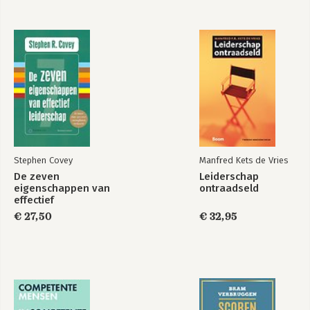
Bekijk alle boeken
Stephen Covey
Manfred Kets de Vries
De zeven
Leiderschap
eigenschappen van
ontraadseld
effectief
leiderschap
€ 27,50
€ 32,95