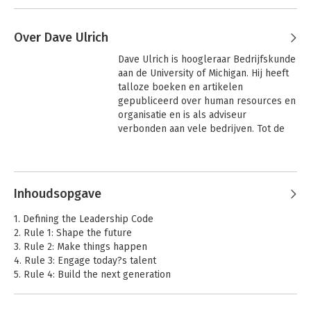
Over Dave Ulrich
Dave Ulrich is hoogleraar Bedrijfskunde 
aan de University of Michigan. Hij heeft 
talloze boeken en artikelen 
gepubliceerd over human resources en 
organisatie en is als adviseur 
verbonden aan vele bedrijven. Tot de 
onderwerpen waarover hij adviseert, 
behoren leiderschapsontwikkeling, 
Andere boeken door Dave Ulrich
ontwikkeling van 
organisatiecapaciteiten, snelle 
Inhoudsopgave
implementatie, ontwikkeling van een 
gemeenschappelijke mentaliteit en 
1. Defining the Leadership Code
vorming van een beleidsplan voor 
2. Rule 1: Shape the future
human resources. Vijf 
3. Rule 2: Make things happen
beroepsorganisaties hebben hem 
4. Rule 3: Engage today?s talent
onderscheiden voor levenslange 
5. Rule 4: Build the next generation
verdienste en hij is lid van verscheiden 
6. Rule 5: Invest in yourself
redactieraden.
7. Ensuring Better Leaders and Leadership