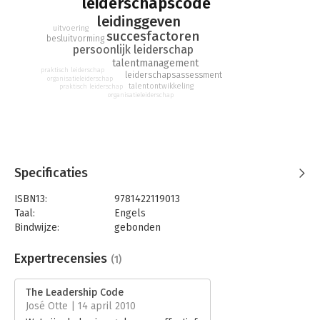
leiderschapscode
leidinggeven
uitvoering
succesfactoren
besluitvorming
persoonlijk leiderschap
talentmanagement
praktisch leiderschap
leiderschapsassessment
organisatieleiderschap
talentontwikkeling
praktisch leiderschap
organisatieleiderschap
Specificaties
ISBN13:
9781422119013
Taal:
Engels
Bindwijze:
gebonden
Aantal pagina's:
190
Uitgever:
Harvard Business School Press
Expertrecensies
(1)
Druk:
1
Hoofdrubriek:
Leiderschap
The Leadership Code
José Otte | 14 april 2010