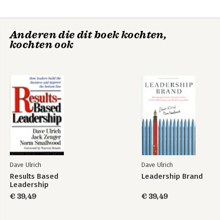
Victory Through
De HR-Scorecard
Anderen die dit boek kochten,
Organization: Why
kochten ook
the War for Talent
is Failing Your
Company and What
You Can Do About It
Dave Ulrich
Dave Ulrich
Results Based
Leadership Brand
Leadership
The Change
HR From The
Champion's Field
Outside In
€ 39,49
€ 39,49
Guide