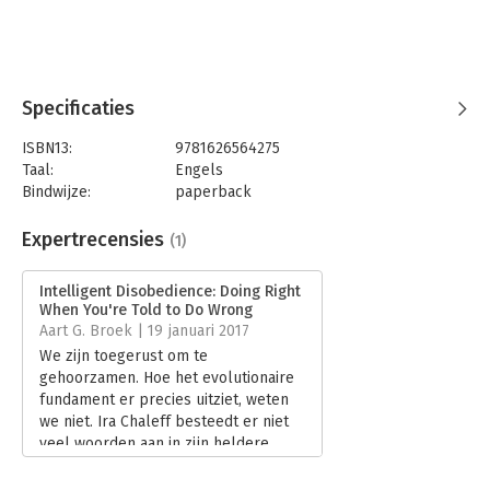
intelligent disobedience is called for, how to effectively
express opposition, and how to create a culture where, rather
than “just following orders,” citizens are educated and
encouraged to think about whether those orders make sense.
Specificaties
ISBN13:
9781626564275
Taal:
Engels
Bindwijze:
paperback
Aantal pagina's:
240
Uitgever:
Berrett-Koehler
Expertrecensies
(1)
Verschijningsdatum:
30-9-2024
Intelligent Disobedience: Doing Right
Hoofdrubriek:
Psychologie
When You're Told to Do Wrong
Aart G. Broek | 19 januari 2017
We zijn toegerust om te
gehoorzamen. Hoe het evolutionaire
fundament er precies uitziet, weten
we niet. Ira Chaleff besteedt er niet
veel woorden aan in zijn heldere
essay Intelligent disobedience.
Lees verder