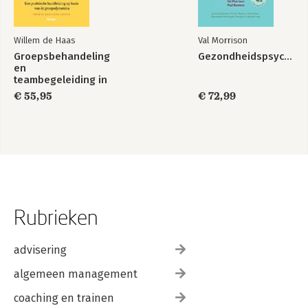
Willem de Haas
Val Morrison
Groepsbehandeling
Gezondheidspsychologie
en
teambegeleiding in
de zorg
€ 55,95
€ 72,99
Rubrieken
advisering
algemeen management
coaching en trainen