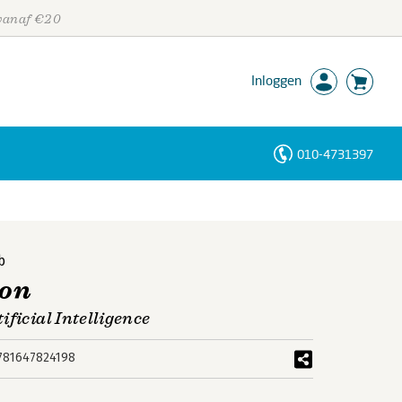
 vanaf €20
Inloggen
010-4731397
Personen
Trefwoorden
b
ion
ificial Intelligence
781647824198