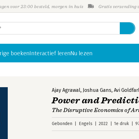
gen voor 23:00 besteld, morgen in huis
Gratis verzending
rige boeken
Interactief leren
Nu lezen
Ajay Agrawal
,
Joshua Gans
,
Avi Goldfar
Power and Predict
The Disruptive Economics of Art
Gebonden
Engels
2022
1e druk
9