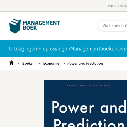
Op werkda
Uitdagingen + oplossingen
Managementboeken
Ove
Boeken
Economie
Power and Prediction