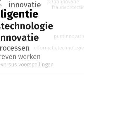
puntinnovatie
innovatie
e
fraudedetectie
ligentie
stechnologie
nnovatie
puntinnovatie
processen
informatietechnologie
reven werken
 versus voorspellingen