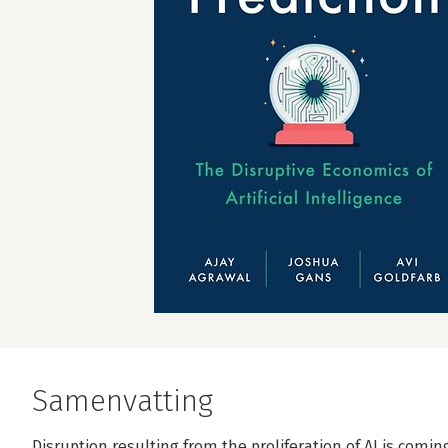
Samenvatting
Disruption resulting from the proliferation of AI is comin