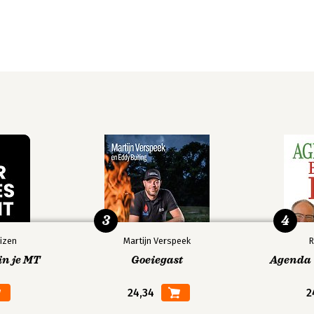
3
4
izen
Martijn Verspeek
R
in je MT
Goeiegast
Agenda V
24,34
2