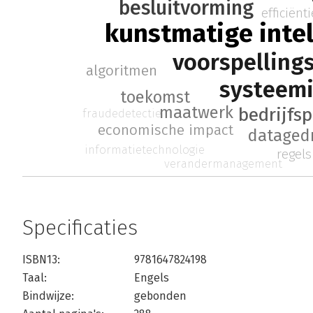
besluitvorming
efficiënti
kunstmatige intel
voorspelling
algoritmen
systeemi
toekomst
maatwerk
bedrijfs
fraudedetectie
economische impact
dataged
informatietechnologie
regels
verandermanagement
Specificaties
ISBN13:
9781647824198
Taal:
Engels
Bindwijze:
gebonden