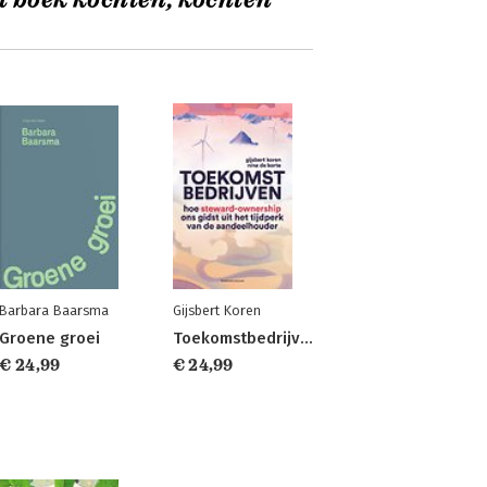
t boek kochten, kochten
Barbara Baarsma
Gijsbert Koren
Groene groei
Toekomstbedrijven
€ 24,99
€ 24,99