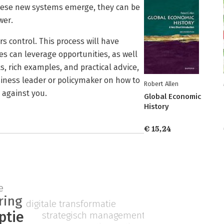
these new systems emerge, they can be
wer.
rs control. This process will have
s can leverage opportunities, as well
ts, rich examples, and practical advice,
siness leader or policymaker on how to
Robert Allen
 against you.
Global Economic
History
€ 15,24
e
ring
digitale transformatie
ptie
strategisch management