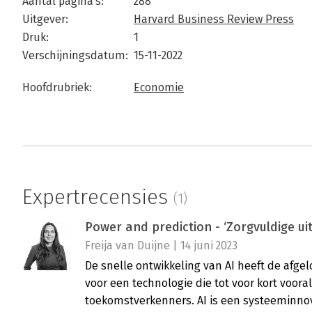
Aantal pagina's:
288
Uitgever:
Harvard Business Review Press
Druk:
1
Verschijningsdatum:
15-11-2022
Hoofdrubriek:
Economie
Expertrecensies
(1)
Power and prediction - ‘Zorgvuldige ui
Freija van Duijne | 14 juni 2023
De snelle ontwikkeling van AI heeft de afge
voor een technologie die tot voor kort voora
toekomstverkenners. AI is een systeeminno