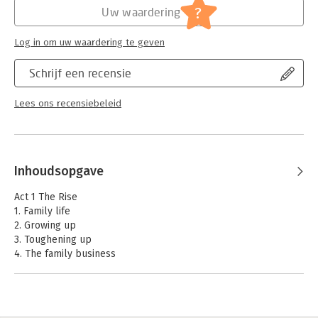
?
Uw waardering
Log in om uw waardering te geven
Schrijf een recensie
Lees ons recensiebeleid
Inhoudsopgave
Act 1 The Rise
1. Family life
2. Growing up
3. Toughening up
4. The family business
5. Growing the business
6. Going public
7. The home front
8. Downturn