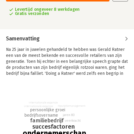
Levertijd ongeveer 8 werkdagen
Gratis verzonden
Samenvatting
Na 25 jaar in juwelen gehandeld te hebben was Gerald Ratner
een van de meest bekende en succesvolle retailers van zijn
generatie. Toen hij echter in een belangrijke speech grapte dat
de producten van zijn bedrijf eigenlijk rotzooi waren, ging het
bedrijf bijna failliet. 'Doing a Ratner' werd zelfs een begrip in
Engeland.
In 'The Rise and Fall... and Rise Again' leest u het verhaal van
een van de meest succesvolle Britse zakenlieden: Gerald
Ratner.
internationale expansie
reputatiemanagement
internationale expansie
persoonlijke groei
bedrijfsovername
jaren 80
familiebedrijf
veerkracht
succesfactoren
ondernemerschap