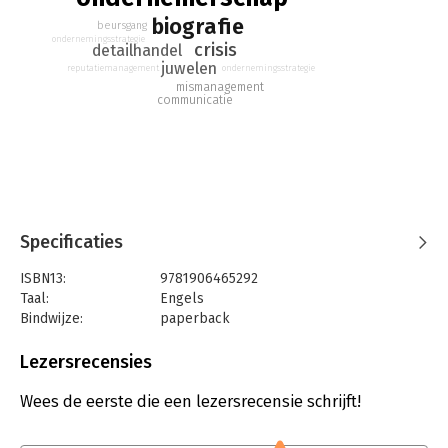
biografie
beursgang
ondernemingsstrategie
crisis
detailhandel
juwelen
ondernemingsstrategie
reputatiemanagement
mismanagement
communicatie
Specificaties
ISBN13:
9781906465292
Taal:
Engels
Bindwijze:
paperback
Aantal pagina's:
380
Uitgever:
Capstone
Lezersrecensies
Druk:
1
Hoofdrubriek:
Algemeen management
Wees de eerste die een lezersrecensie schrijft!